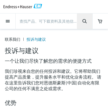
Back
Back
Back
Back
Back
Back
Back
Back
Back
Back
Back
Back
Back
Back
Back
Back
Back
Back
Back
Back
Back
Back
Back
Back
Back
Back
Back
Back
Back
Back
Back
Back
Back
Back
现场仪表
现场仪表
现场仪表
现场仪表
现场仪表
现场仪表
现场仪表
现场仪表
现场仪表
现场仪表
服务产品
服务产品
服务产品
服务产品
服务产品
服务产品
行业应用
行业应用
行业应用
行业应用
行业应用
行业应用
行业应用
行业应用
行业应用
支持
公司
公司
公司
公司
公司
公司
公司
公司
现场仪表
流量
物位测量
液体分析
温度测量
压力测量
系统产品
光学分析
Netilion IIoT
服务产品
Project and commissioning
技术支持服务
仪表维护
仪表性能优化服务
行业应用
支持
公司
Endress+Hauser集团
生产中心
集团实力
新闻与案例
活动和培训
您的Endress+Hauser职业生
services
涯
联系我们
投诉与建议
流量
电磁流量计
雷达物位测量
pH电极和变送器
温度变送器
绝压和表压测量
数据管理仪&数据记录仪
TDLAS和QF分析仪
Netilion Value
Project and commissioning services
远程技术支持
验证服务
校准报告分析
食品与饮料
快速获取服务支持！
Endress+Hauser集团
公司概况
物位和压力测量
过程安全性
新闻与案例总览
培训
技术支持中心 —— Endress+Hauser提供全方
仪表调试服务
Explore open positions
投诉与建议
位服务，与您相伴前行
物位测量
科里奥利质量流量计
Vibronic point level detection
电导率传感器和变送器
工业温度计
差压测量
过程测控仪
拉曼光谱分析仪
Netilion Health
技术支持服务
远程资产监控
现场仪表校准服务
优化校准间隔时间
水务和环境：保护 —— 节约 —— 提高
生产中心
Endress+Hauser在中国
Endress+Hauser流量
网络安全性
所有文章
研讨会
一个让我们尽快了解您的需求的便捷方式
Industrial Project Management
在Endress+Hauser工作
下载区
液体分析
超声波流量计
导波雷达物位测量
浊度传感器和变送器
保护套管
选购全部
电源和安全栅
排放监测解决方案
Netilion Analytics
仪表维护
Process Instrumentation Courses
预防性维护服务
动态现场仪表评价和分析服务
石油与天然气：促进能源转型，实
集团实力
恩德斯豪斯科技中国
Endress+Hauser 液体分析
过程自动化项目流程
新闻稿
展览会
搜索和下载技术手册, 宣传资料, 出版物, 软
我们珍视来自您的任何投诉和建议。它将帮助我们
现净零目标
Extended warranty
件更新, 视频, 证书等各类文件!
更多工作机会
提高产品质量，提升服务水平和优化业务流程。 请
温度测量
涡街流量计
超声波物位测量
氯传感器和变送器
高温型温度计
WirelessHART解决方案
颗粒测量设备
Netilion Library
仪表性能优化服务
Repair of measuring instruments
客户案例
财务业绩
温度+系统产品
My Endress+Hauser
事实速览
在线研讨会和回放
在这里告诉我们您对恩德斯豪斯(中国)自动化有限
学习
生命科学：创新技术助推卓越运营
公司的任何不满意之处或需求。
德国耶拿分析仪器公司的工作机会
压力测量
热式质量流量计
电容物位测量
溶解氧传感器和变送器
卫生型温度计
网关和调制解调器
数字分析仪解决方案
Netilion Inventory
View all
新闻与案例
集团管理层
Endress+Hauser 数字解决方案
建立电子采购流程，从容应对未来
媒体活动
峰会
化工：深化合作，助推可持续成功
需求
学习中心
IST创新传感器技术公司的工作机
优势
系统产品
Differential pressure flow
静压液位测量
实验室检测仪表和便携式pH计
紧凑型温度计
设备配置用平板电脑
过程气体分析仪
Netilion Connect
活动和培训
发展历程
Endress+Hauser 光学分析
线下活动
学习中心 - 探索Endress+Hauser学习平台上