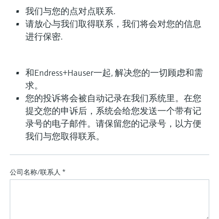
会
的指导课程与资源，随时随地提升技能。
measurement
电力与能源
我们与您的点对点联系.
光学分析
Conductive level measurement
全自动水质采样仪
温度开关
能量管理仪和应用管理仪
空气质量测量装置
Netilion Device Viewer
您的Endress+Hauser职业生涯
文化与价值观
Endress+Hauser SICK
查找市场活动及培训
请放心与我们取得联系，我们将会对您的信息
活动和培训
Job opportunities at
选购全部
采矿、矿物加工及冶金：打造可持
进行保密.
根据需要，从培训、研讨会、展会、峰会或
Endress+Hauser SICK
Netilion IIoT
Float switch level measurement
TOC、COD和SAC分析仪
表面温度计
浪涌保护器
烟雾探测器
Netilion Water
可持续发展
Endress+Hauser Technology China
续的未来
在线研讨会等各种活动中灵活选择。
软件
放射线物位测量
ORP电极和变送器
线缆式温度计
选购全部
视距测量仪
关联公司
公用工程：可靠使用蒸汽
和Endress+Hauser一起, 解决您的一切顾虑和需
求。
阻旋料位开关
污泥界面传感器和变送器
多点温度计
超高探测器
您的投诉将会被自动记录在我们系统里。在您
产品工具
提交您的申诉后，系统会给您发送一个带有记
所有行业的关注焦点
伺服液位测量
营养盐分析仪和传感器
选购全部
选购全部
录号的电子邮件。请保留您的记录号，以方便
我们与您取得联系。
通过产品筛选，选择测量仪表
工业领域的可持续发展解决方案
机电式物位测量
金属分析仪
通过产品特性查找适当的测量设备、软件或
系统组件。
数字化驱动流程工业转型升级
微波限位栅物位测量
光度计
公司名称/联系人
*
Applicator 选型和计算软件
决策级过程透明度，赋能卓越运营
通过应用参数查找、选择并配置产品
Level measurement with pressure
微波传输测量原理
Device Viewer