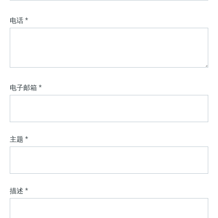
选购全部
Memosens数字技术
查找产品具体信息和文档
电话
*
选购全部
备件查找工具
您可通过产品型号、订单代码或序列号，轻
松查找所需备件。
电子邮箱
*
主题
*
描述
*