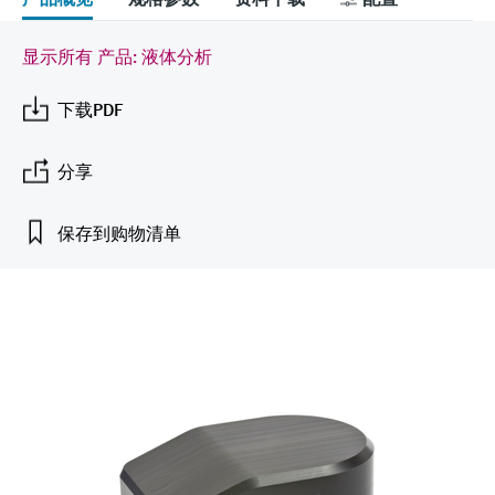
会
的指导课程与资源，随时随地提升技能。
measurement
电力与能源
光学分析
Conductive level measurement
全自动水质采样仪
温度开关
能量管理仪和应用管理仪
空气质量测量装置
Netilion Device Viewer
您的Endress+Hauser职业生涯
文化与价值观
Endress+Hauser SICK
查找市场活动及培训
显示所有 产品: 液体分析
活动和培训
Job opportunities at
选购全部
采矿、矿物加工及冶金：打造可持
根据需要，从培训、研讨会、展会、峰会或
Endress+Hauser SICK
Netilion IIoT
Float switch level measurement
TOC、COD和SAC分析仪
表面温度计
浪涌保护器
烟雾探测器
Netilion Water
可持续发展
Endress+Hauser Technology China
续的未来
下载PDF
在线研讨会等各种活动中灵活选择。
软件
放射线物位测量
ORP电极和变送器
线缆式温度计
选购全部
视距测量仪
关联公司
公用工程：可靠使用蒸汽
分享
阻旋料位开关
污泥界面传感器和变送器
多点温度计
超高探测器
保存到购物清单
产品工具
所有行业的关注焦点
伺服液位测量
营养盐分析仪和传感器
选购全部
选购全部
通过产品筛选，选择测量仪表
工业领域的可持续发展解决方案
机电式物位测量
金属分析仪
通过产品特性查找适当的测量设备、软件或
系统组件。
数字化驱动流程工业转型升级
微波限位栅物位测量
光度计
Applicator 选型和计算软件
决策级过程透明度，赋能卓越运营
通过应用参数查找、选择并配置产品
Level measurement with pressure
微波传输测量原理
Device Viewer