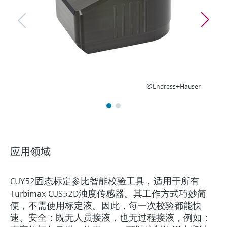
选购全部
Memosens数字技术
查找产品具体信息和文档
选购全部
备件查找工具
您可通过产品型号、订单代码或序列号，轻
松查找所需备件。
©Endress+Hauser
应用领域
CUY52固态标定参比智能校验工具，适用于所有
Turbimax CUS52D浊度传感器。其工作方式巧妙简
便，不需使用标定液。因此，每一次校验都能快
速、安全：既无人员接液，也无过程接液，例如：