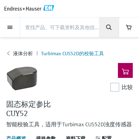
Back
Back
Back
Back
Back
Back
Back
Back
Back
Back
Back
Back
Back
Back
Back
Back
Back
Back
Back
Back
Back
Back
Back
Back
Back
Back
Back
Back
Back
Back
Back
Back
Back
Back
现场仪表
现场仪表
现场仪表
现场仪表
现场仪表
现场仪表
现场仪表
现场仪表
现场仪表
现场仪表
服务产品
服务产品
服务产品
服务产品
服务产品
服务产品
行业应用
行业应用
行业应用
行业应用
行业应用
行业应用
行业应用
行业应用
行业应用
支持
公司
公司
公司
公司
公司
公司
公司
公司
现场仪表
流量
物位测量
液体分析
温度测量
压力测量
系统产品
光学分析
Netilion IIoT
服务产品
Project and commissioning
技术支持服务
仪表维护
仪表性能优化服务
行业应用
支持
公司
Endress+Hauser集团
生产中心
集团实力
新闻与案例
活动和培训
您的Endress+Hauser职业生
services
涯
流量
电磁流量计
雷达物位测量
pH电极和变送器
温度变送器
绝压和表压测量
数据管理仪&数据记录仪
TDLAS和QF分析仪
Netilion Value
Project and commissioning services
远程技术支持
验证服务
校准报告分析
食品与饮料
快速获取服务支持！
Endress+Hauser集团
公司概况
物位和压力测量
过程安全性
新闻与案例总览
培训
液体分析
Turbimax CUS52D的校验工具
现
技术支持中心 —— Endress+Hauser提供全方
仪表调试服务
Explore open positions
场
位服务，与您相伴前行
物位测量
科里奥利质量流量计
Vibronic point level detection
电导率传感器和变送器
工业温度计
差压测量
过程测控仪
拉曼光谱分析仪
Netilion Health
技术支持服务
远程资产监控
现场仪表校准服务
优化校准间隔时间
水务和环境：保护 —— 节约 —— 提高
生产中心
Endress+Hauser在中国
Endress+Hauser流量
网络安全性
所有文章
研讨会
仪
Industrial Project Management
在Endress+Hauser工作
表
下载区
液体分析
超声波流量计
导波雷达物位测量
浊度传感器和变送器
保护套管
选购全部
电源和安全栅
排放监测解决方案
Netilion Analytics
仪表维护
Process Instrumentation Courses
预防性维护服务
动态现场仪表评价和分析服务
石油与天然气：促进能源转型，实
集团实力
恩德斯豪斯科技中国
Endress+Hauser 液体分析
过程自动化项目流程
新闻稿
展览会
比较
搜索和下载技术手册, 宣传资料, 出版物, 软
现净零目标
Extended warranty
件更新, 视频, 证书等各类文件!
更多工作机会
温度测量
涡街流量计
超声波物位测量
氯传感器和变送器
高温型温度计
WirelessHART解决方案
颗粒测量设备
Netilion Library
仪表性能优化服务
Repair of measuring instruments
客户案例
财务业绩
温度+系统产品
My Endress+Hauser
事实速览
在线研讨会和回放
固态标定参比
学习
生命科学：创新技术助推卓越运营
CUY52
德国耶拿分析仪器公司的工作机会
压力测量
热式质量流量计
电容物位测量
溶解氧传感器和变送器
卫生型温度计
网关和调制解调器
数字分析仪解决方案
Netilion Inventory
View all
新闻与案例
集团管理层
Endress+Hauser 数字解决方案
建立电子采购流程，从容应对未来
媒体活动
峰会
智能校验工具，适用于Turbimax CUS52D浊度传感器
化工：深化合作，助推可持续成功
需求
学习中心
IST创新传感器技术公司的工作机
系统产品
Differential pressure flow
静压液位测量
实验室检测仪表和便携式pH计
紧凑型温度计
设备配置用平板电脑
过程气体分析仪
Netilion Connect
活动和培训
发展历程
Endress+Hauser 光学分析
线下活动
学习中心 - 探索Endress+Hauser学习平台上
产品概览
规格参数
资料下载
配置