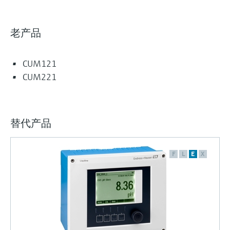
选购全部
Memosens数字技术
查找产品具体信息和文档
选购全部
老产品
备件查找工具
您可通过产品型号、订单代码或序列号，轻
松查找所需备件。
CUM121
CUM221
替代产品
F
L
E
X