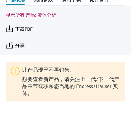
会
的指导课程与资源，随时随地提升技能。
measurement
电力与能源
光学分析
Conductive level measurement
全自动水质采样仪
温度开关
能量管理仪和应用管理仪
空气质量测量装置
Netilion Device Viewer
您的Endress+Hauser职业生涯
文化与价值观
Endress+Hauser SICK
查找市场活动及培训
显示所有 产品: 液体分析
活动和培训
Job opportunities at
选购全部
采矿、矿物加工及冶金：打造可持
根据需要，从培训、研讨会、展会、峰会或
Endress+Hauser SICK
Netilion IIoT
Float switch level measurement
TOC、COD和SAC分析仪
表面温度计
浪涌保护器
烟雾探测器
Netilion Water
可持续发展
Endress+Hauser Technology China
续的未来
下载PDF
在线研讨会等各种活动中灵活选择。
软件
放射线物位测量
ORP电极和变送器
线缆式温度计
选购全部
视距测量仪
关联公司
公用工程：可靠使用蒸汽
分享
阻旋料位开关
污泥界面传感器和变送器
多点温度计
超高探测器
产品工具
所有行业的关注焦点
此产品现已不再销售。
伺服液位测量
营养盐分析仪和传感器
选购全部
选购全部
想要查看新产品，请关注上一代/下一代产
通过产品筛选，选择测量仪表
工业领域的可持续发展解决方案
品章节或联系您当地的 Endress+Hauser 实
机电式物位测量
金属分析仪
通过产品特性查找适当的测量设备、软件或
体。
系统组件。
数字化驱动流程工业转型升级
微波限位栅物位测量
光度计
Applicator 选型和计算软件
决策级过程透明度，赋能卓越运营
通过应用参数查找、选择并配置产品
Level measurement with pressure
微波传输测量原理
©Endress+Hauser
Device Viewer