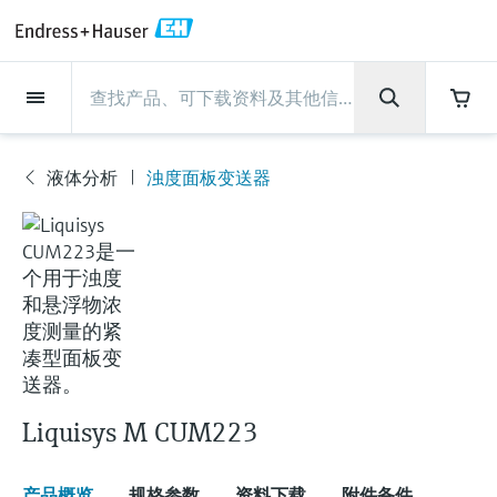
Back
Back
Back
Back
Back
Back
Back
Back
Back
Back
Back
Back
Back
Back
Back
Back
Back
Back
Back
Back
Back
Back
Back
Back
Back
Back
Back
Back
Back
Back
Back
Back
Back
Back
现场仪表
现场仪表
现场仪表
现场仪表
现场仪表
现场仪表
现场仪表
现场仪表
现场仪表
现场仪表
服务产品
服务产品
服务产品
服务产品
服务产品
服务产品
行业应用
行业应用
行业应用
行业应用
行业应用
行业应用
行业应用
行业应用
行业应用
支持
公司
公司
公司
公司
公司
公司
公司
公司
现场仪表
流量
物位测量
液体分析
温度测量
压力测量
系统产品
光学分析
Netilion IIoT
服务产品
Project and commissioning
技术支持服务
仪表维护
仪表性能优化服务
行业应用
支持
公司
Endress+Hauser集团
生产中心
集团实力
新闻与案例
活动和培训
您的Endress+Hauser职业生
services
涯
液体分析
浊度面板变送器
流量
电磁流量计
雷达物位测量
pH电极和变送器
温度变送器
绝压和表压测量
数据管理仪&数据记录仪
TDLAS和QF分析仪
Netilion Value
Project and commissioning services
远程技术支持
验证服务
校准报告分析
食品与饮料
快速获取服务支持！
Endress+Hauser集团
公司概况
物位和压力测量
过程安全性
新闻与案例总览
培训
现
技术支持中心 —— Endress+Hauser提供全方
仪表调试服务
Explore open positions
场
位服务，与您相伴前行
物位测量
科里奥利质量流量计
Vibronic point level detection
电导率传感器和变送器
工业温度计
差压测量
过程测控仪
拉曼光谱分析仪
Netilion Health
技术支持服务
远程资产监控
现场仪表校准服务
优化校准间隔时间
水务和环境：保护 —— 节约 —— 提高
生产中心
Endress+Hauser在中国
Endress+Hauser流量
网络安全性
所有文章
研讨会
仪
表
Industrial Project Management
在Endress+Hauser工作
下载区
液体分析
超声波流量计
导波雷达物位测量
浊度传感器和变送器
保护套管
选购全部
电源和安全栅
排放监测解决方案
Netilion Analytics
仪表维护
Process Instrumentation Courses
预防性维护服务
动态现场仪表评价和分析服务
石油与天然气：促进能源转型，实
集团实力
恩德斯豪斯科技中国
Endress+Hauser 液体分析
过程自动化项目流程
新闻稿
展览会
搜索和下载技术手册, 宣传资料, 出版物, 软
现净零目标
Extended warranty
件更新, 视频, 证书等各类文件!
更多工作机会
温度测量
涡街流量计
超声波物位测量
氯传感器和变送器
高温型温度计
WirelessHART解决方案
颗粒测量设备
Netilion Library
仪表性能优化服务
Repair of measuring instruments
客户案例
财务业绩
温度+系统产品
My Endress+Hauser
事实速览
在线研讨会和回放
学习
生命科学：创新技术助推卓越运营
德国耶拿分析仪器公司的工作机会
压力测量
热式质量流量计
电容物位测量
溶解氧传感器和变送器
卫生型温度计
网关和调制解调器
数字分析仪解决方案
Netilion Inventory
View all
新闻与案例
集团管理层
Endress+Hauser 数字解决方案
建立电子采购流程，从容应对未来
媒体活动
峰会
Liquisys M CUM223
化工：深化合作，助推可持续成功
需求
学习中心
IST创新传感器技术公司的工作机
系统产品
Differential pressure flow
静压液位测量
实验室检测仪表和便携式pH计
紧凑型温度计
设备配置用平板电脑
过程气体分析仪
Netilion Connect
活动和培训
发展历程
Endress+Hauser 光学分析
线下活动
学习中心 - 探索Endress+Hauser学习平台上
产品概览
规格参数
资料下载
附件备件