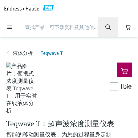
Back
Back
Back
Back
Back
Back
Back
Back
Back
Back
Back
Back
Back
Back
Back
Back
Back
Back
Back
Back
Back
Back
Back
Back
Back
Back
Back
Back
Back
Back
Back
Back
Back
Back
现场仪表
现场仪表
现场仪表
现场仪表
现场仪表
现场仪表
现场仪表
现场仪表
现场仪表
现场仪表
服务产品
服务产品
服务产品
服务产品
服务产品
服务产品
行业应用
行业应用
行业应用
行业应用
行业应用
行业应用
行业应用
行业应用
行业应用
支持
公司
公司
公司
公司
公司
公司
公司
公司
现场仪表
流量
物位测量
液体分析
温度测量
压力测量
系统产品
光学分析
Netilion IIoT
服务产品
Project and commissioning
技术支持服务
仪表维护
仪表性能优化服务
行业应用
支持
公司
Endress+Hauser集团
生产中心
集团实力
新闻与案例
活动和培训
您的Endress+Hauser职业生
services
涯
流量
电磁流量计
雷达物位测量
pH电极和变送器
温度变送器
绝压和表压测量
数据管理仪&数据记录仪
TDLAS和QF分析仪
Netilion Value
Project and commissioning services
远程技术支持
验证服务
校准报告分析
食品与饮料
快速获取服务支持！
Endress+Hauser集团
公司概况
物位和压力测量
过程安全性
新闻与案例总览
培训
液体分析
Teqwave T
现
技术支持中心 —— Endress+Hauser提供全方
仪表调试服务
Explore open positions
场
位服务，与您相伴前行
物位测量
科里奥利质量流量计
Vibronic point level detection
电导率传感器和变送器
工业温度计
差压测量
过程测控仪
拉曼光谱分析仪
Netilion Health
技术支持服务
远程资产监控
现场仪表校准服务
优化校准间隔时间
水务和环境：保护 —— 节约 —— 提高
生产中心
Endress+Hauser在中国
Endress+Hauser流量
网络安全性
所有文章
研讨会
仪
Industrial Project Management
在Endress+Hauser工作
表
下载区
液体分析
超声波流量计
导波雷达物位测量
浊度传感器和变送器
保护套管
选购全部
电源和安全栅
排放监测解决方案
Netilion Analytics
仪表维护
Process Instrumentation Courses
预防性维护服务
动态现场仪表评价和分析服务
石油与天然气：促进能源转型，实
集团实力
恩德斯豪斯科技中国
Endress+Hauser 液体分析
过程自动化项目流程
新闻稿
展览会
比较
搜索和下载技术手册, 宣传资料, 出版物, 软
现净零目标
Extended warranty
件更新, 视频, 证书等各类文件!
更多工作机会
温度测量
涡街流量计
超声波物位测量
氯传感器和变送器
高温型温度计
WirelessHART解决方案
颗粒测量设备
Netilion Library
仪表性能优化服务
Repair of measuring instruments
客户案例
财务业绩
温度+系统产品
My Endress+Hauser
事实速览
在线研讨会和回放
学习
生命科学：创新技术助推卓越运营
德国耶拿分析仪器公司的工作机会
压力测量
热式质量流量计
电容物位测量
溶解氧传感器和变送器
卫生型温度计
网关和调制解调器
数字分析仪解决方案
Netilion Inventory
View all
新闻与案例
集团管理层
Endress+Hauser 数字解决方案
建立电子采购流程，从容应对未来
媒体活动
峰会
Teqwave T：超声波浓度测量仪表
化工：深化合作，助推可持续成功
需求
学习中心
IST创新传感器技术公司的工作机
系统产品
Differential pressure flow
静压液位测量
实验室检测仪表和便携式pH计
紧凑型温度计
设备配置用平板电脑
过程气体分析仪
Netilion Connect
活动和培训
发展历程
Endress+Hauser 光学分析
线下活动
智能的移动测量仪表，为您的过程量身定制
学习中心 - 探索Endress+Hauser学习平台上