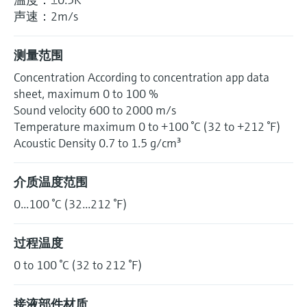
声速：2m/s
测量范围
Concentration According to concentration app data
sheet, maximum 0 to 100 %
Sound velocity 600 to 2000 m/s
Temperature maximum 0 to +100 °C (32 to +212 °F)
Acoustic Density 0.7 to 1.5 g/cm³
介质温度范围
0...100 °C (32...212 °F)
过程温度
0 to 100 °C (32 to 212 °F)
接液部件材质