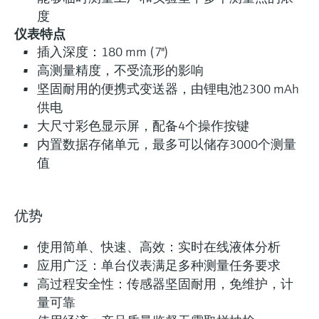
度
灵活满足各类仪表选型要求
仪表特点
插入深度：180 mm (7")
高测量精度，不受流形的影响
0)
Extended选型 (2)
Xpert选型 (3)
当前结果
E
X
坚固耐用的便携式变送器，由锂电池2300 mAh
供电
满足严苛工况的特殊
什么是FLEX产品选型
大尺寸彩色显示屏，配备4个操作按键
测量要求
内置数据存储单元，最多可以储存3000个测量
值
F
L
E
X
优势
使用简单、快速、高效：实时在线液体分析
Teqwave F：超声波浓度测量仪表
应用广泛：单台仪表满足多种测量任务要求
智能、灵活的管道式测量仪表，为您的过程量身
高过程安全性：传感器坚固耐用，免维护，计
定制。可连续测量管道中液体的浓度。
量可靠