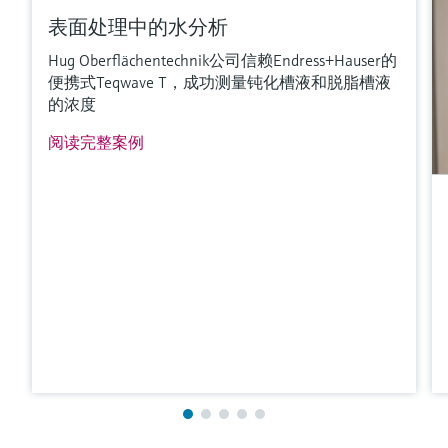
最大过程压力
表面处理中的水分析
最大16 bar (232 psi)，20 °C (68 °F)时
Hug Oberflächentechnik公司信赖Endress+Hauser的
过程压力
便携式Teqwave T，成功测量钝化槽液和脱脂槽液
max. 16 bar at 20 °C (232 psi at 68 °F)
的浓度
接液部件材质
阅读完整案例
Stainless steel 1.4571 (316 Ti)
更多信息
比较