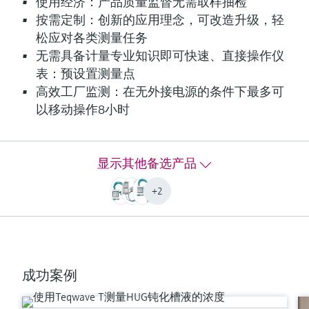
使用经济：产品质量监督无需取样抽检
最大测量误差
按需定制：创新的应用理念，可改造升级，轻
密度：±0.01g/cm³
温度：±0.5K
松应对各类测量任务
声速：2m/s
无需具备计量专业知识即可快速、直接操作仪
测量范围
表：预设置测量点
Concentration According to concentration app data sheet,
高效工厂监测：在无外接电源的条件下最多可
maximum 0 to 100 %
以移动操作8小时
Sound velocity 600 to 2000 m/s
Temperature maximum 0 to +100 °C (32 to +212 °F)
Acoustic Density 0.7 to 1.5 g/cm³
显示其他备选产品
测量范围
浓度符合浓度app中的数据表，最大为0...100 %
+2
声速：600...2000 m/s
温度浓度app数据表，最高0...+100 °C (32...+212 °F)
密度：0.7...1.5 g/cm³
介质温度范围
0...100 °C (32...212 °F)
成功案例
过程温度
0 to 100 °C (32 to 212 °F)