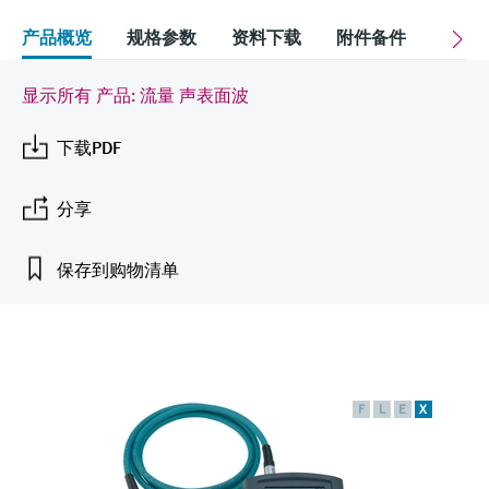
会
的指导课程与资源，随时随地提升技能。
measurement
电力与能源
产品概览
规格参数
资料下载
附件备件
关联
光学分析
Conductive level measurement
全自动水质采样仪
温度开关
能量管理仪和应用管理仪
空气质量测量装置
Netilion Device Viewer
您的Endress+Hauser职业生涯
文化与价值观
Endress+Hauser SICK
查找市场活动及培训
活动和培训
Job opportunities at
选购全部
采矿、矿物加工及冶金：打造可持
根据需要，从培训、研讨会、展会、峰会或
Endress+Hauser SICK
Netilion IIoT
Float switch level measurement
TOC、COD和SAC分析仪
表面温度计
浪涌保护器
烟雾探测器
Netilion Water
可持续发展
Endress+Hauser Technology China
显示所有 产品: 流量 声表面波
续的未来
在线研讨会等各种活动中灵活选择。
下载PDF
软件
放射线物位测量
ORP电极和变送器
线缆式温度计
选购全部
视距测量仪
关联公司
公用工程：可靠使用蒸汽
阻旋料位开关
污泥界面传感器和变送器
多点温度计
超高探测器
分享
产品工具
所有行业的关注焦点
伺服液位测量
营养盐分析仪和传感器
选购全部
选购全部
保存到购物清单
通过产品筛选，选择测量仪表
工业领域的可持续发展解决方案
机电式物位测量
金属分析仪
通过产品特性查找适当的测量设备、软件或
系统组件。
数字化驱动流程工业转型升级
微波限位栅物位测量
光度计
Applicator 选型和计算软件
F
L
E
X
决策级过程透明度，赋能卓越运营
通过应用参数查找、选择并配置产品
Level measurement with pressure
微波传输测量原理
Device Viewer