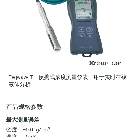
选购全部
Memosens数字技术
查找产品具体信息和文档
选购全部
备件查找工具
您可通过产品型号、订单代码或序列号，轻
松查找所需备件。
©Endress+Hauser
Teqwave T – 便携式浓度测量仪表，用于实时在线
液体分析
产品规格参数
最大测量误差
密度：±0.01g/cm³
温度：±0.5K