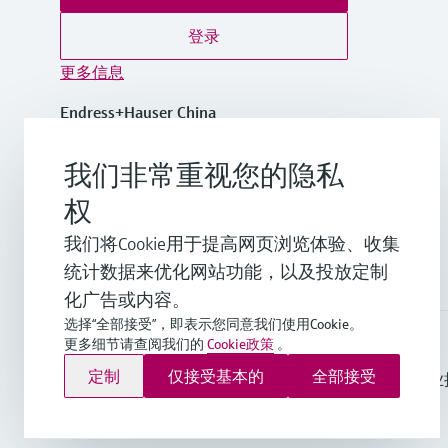
登录
更多信息
Endress+Hauser China
中国
我们非常重视您的隐私
+86-21-2403 9600
权
我们将Cookie用于提高网页浏览体验、收集
info.cn@endress.com
统计数据来优化网站功能，以及投放定制
化广告或内容。
选择“全部接受”，即表示您同意我们使用Cookie。
更多细节请查阅我们的
Cookie政策
。
Endress+Hauser Group Services AG ©版权所有
定制
仅接受基本的
全部接受
版本说明
使用条款
数据保护
通用条款与条件规范及营业