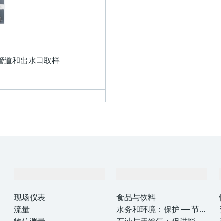
管道和出水口取样
产品与服务
行业应用
现场仪表
食品与饮料
流量
水务和环境：保护 —— 节约
物位测量
—— 提高
石油与天然气：促进能源