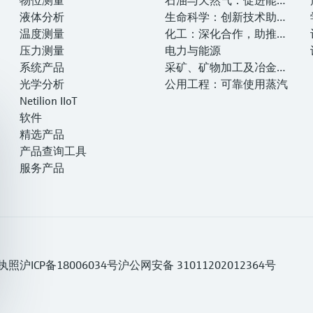
液体分析
转型，实现净零目标
生命科学：创新技术助推
温度测量
卓越运营
化工：深化合作，助推可
压力测量
持续成功
电力与能源
系统产品
采矿、矿物加工及冶金：
光学分析
打造可持续的未来
公用工程：可靠使用蒸汽
Netilion IIoT
软件
精选产品
产品查询工具
服务产品
执照
沪ICP备18006034号
沪公网安备 31011202012364号