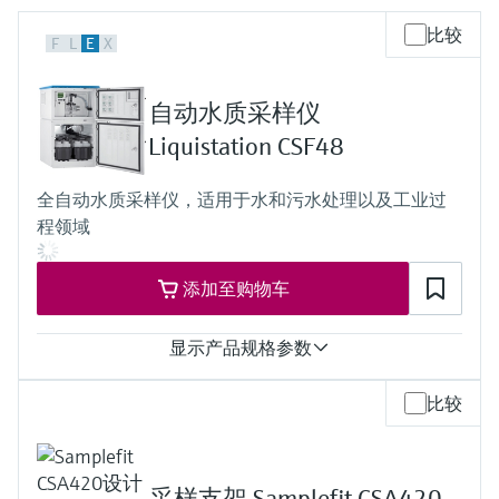
会
的指导课程与资源，随时随地提升技能。
measurement
电力与能源
比较
光学分析
Conductive level measurement
全自动水质采样仪
温度开关
能量管理仪和应用管理仪
空气质量测量装置
Netilion Device Viewer
您的Endress+Hauser职业生涯
文化与价值观
Endress+Hauser SICK
查找市场活动及培训
F
L
E
X
活动和培训
Job opportunities at
选购全部
采矿、矿物加工及冶金：打造可持
根据需要，从培训、研讨会、展会、峰会或
Endress+Hauser SICK
Netilion IIoT
Float switch level measurement
TOC、COD和SAC分析仪
表面温度计
浪涌保护器
烟雾探测器
Netilion Water
可持续发展
Endress+Hauser Technology China
续的未来
自动水质采样仪
在线研讨会等各种活动中灵活选择。
Liquistation CSF48
软件
放射线物位测量
ORP电极和变送器
线缆式温度计
选购全部
视距测量仪
关联公司
公用工程：可靠使用蒸汽
全自动水质采样仪，适用于水和污水处理以及工业过
阻旋料位开关
污泥界面传感器和变送器
多点温度计
超高探测器
程领域
产品工具
所有行业的关注焦点
伺服液位测量
营养盐分析仪和传感器
选购全部
选购全部
添加至购物车
通过产品筛选，选择测量仪表
工业领域的可持续发展解决方案
机电式物位测量
金属分析仪
通过产品特性查找适当的测量设备、软件或
显示产品规格参数
系统组件。
数字化驱动流程工业转型升级
微波限位栅物位测量
光度计
功能
比较
Applicator 选型和计算软件
固定式水质采样仪
决策级过程透明度，赋能卓越运营
吸液高度
通过应用参数查找、选择并配置产品
Level measurement with pressure
微波传输测量原理
6 m (19.69 ft)吸液高度
8 m (26.25 ft)吸液高度
Device Viewer
采样支架 Samplefit CSA420