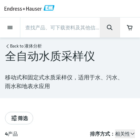
Back
Back
Back
Back
Back
Back
Back
Back
Back
Back
Back
Back
Back
Back
Back
Back
Back
Back
Back
Back
Back
Back
Back
Back
Back
Back
Back
Back
Back
Back
Back
Back
Back
Back
现场仪表
现场仪表
现场仪表
现场仪表
现场仪表
现场仪表
现场仪表
现场仪表
现场仪表
现场仪表
服务产品
服务产品
服务产品
服务产品
服务产品
服务产品
行业应用
行业应用
行业应用
行业应用
行业应用
行业应用
行业应用
行业应用
行业应用
支持
公司
公司
公司
公司
公司
公司
公司
公司
现场仪表
流量
物位测量
液体分析
温度测量
压力测量
系统产品
光学分析
Netilion IIoT
服务产品
Project and commissioning
技术支持服务
仪表维护
仪表性能优化服务
行业应用
支持
公司
Endress+Hauser集团
生产中心
集团实力
新闻与案例
活动和培训
您的Endress+Hauser职业生
services
涯
Back to
液体分析
全自动水质采样仪
流量
电磁流量计
雷达物位测量
pH电极和变送器
温度变送器
绝压和表压测量
数据管理仪&数据记录仪
TDLAS和QF分析仪
Netilion Value
Project and commissioning services
远程技术支持
验证服务
校准报告分析
食品与饮料
快速获取服务支持！
Endress+Hauser集团
公司概况
物位和压力测量
过程安全性
新闻与案例总览
培训
技术支持中心 —— Endress+Hauser提供全方
仪表调试服务
Explore open positions
位服务，与您相伴前行
物位测量
科里奥利质量流量计
Vibronic point level detection
电导率传感器和变送器
工业温度计
差压测量
过程测控仪
拉曼光谱分析仪
Netilion Health
技术支持服务
远程资产监控
现场仪表校准服务
优化校准间隔时间
水务和环境：保护 —— 节约 —— 提高
生产中心
Endress+Hauser在中国
Endress+Hauser流量
网络安全性
所有文章
研讨会
移动式和固定式水质采样仪，适用于水、污水、
Industrial Project Management
在Endress+Hauser工作
下载区
雨水和地表水应用
液体分析
超声波流量计
导波雷达物位测量
浊度传感器和变送器
保护套管
选购全部
电源和安全栅
排放监测解决方案
Netilion Analytics
仪表维护
Process Instrumentation Courses
预防性维护服务
动态现场仪表评价和分析服务
石油与天然气：促进能源转型，实
集团实力
恩德斯豪斯科技中国
Endress+Hauser 液体分析
过程自动化项目流程
新闻稿
展览会
搜索和下载技术手册, 宣传资料, 出版物, 软
现净零目标
Extended warranty
件更新, 视频, 证书等各类文件!
更多工作机会
温度测量
涡街流量计
超声波物位测量
氯传感器和变送器
高温型温度计
WirelessHART解决方案
颗粒测量设备
Netilion Library
仪表性能优化服务
Repair of measuring instruments
客户案例
财务业绩
温度+系统产品
My Endress+Hauser
事实速览
在线研讨会和回放
学习
生命科学：创新技术助推卓越运营
德国耶拿分析仪器公司的工作机会
筛选
压力测量
热式质量流量计
电容物位测量
溶解氧传感器和变送器
卫生型温度计
网关和调制解调器
数字分析仪解决方案
Netilion Inventory
View all
新闻与案例
集团管理层
Endress+Hauser 数字解决方案
建立电子采购流程，从容应对未来
媒体活动
峰会
化工：深化合作，助推可持续成功
需求
学习中心
IST创新传感器技术公司的工作机
4
产品
排序方式：
相关性
系统产品
Differential pressure flow
静压液位测量
实验室检测仪表和便携式pH计
紧凑型温度计
设备配置用平板电脑
过程气体分析仪
Netilion Connect
活动和培训
发展历程
Endress+Hauser 光学分析
线下活动
学习中心 - 探索Endress+Hauser学习平台上