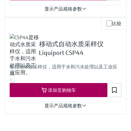
显示产品规格参数
功能
比较
Stationary sampler
吸液高度
6 m (19.69 ft) suction height
移动式自动水质采样仪
8 m (26.25 ft) suction height
机柜
Liquiport CSP44
Plastic ASA+PC
过程温度
全自动水质采样仪，适用于水和污水处理以及工业应
Sample temperature: 2 to 50 °C
用
(36 to 122 °F)
过程压力
Max. 0.8 bar
添加至购物车
(Max. 11.6 psi)
显示产品规格参数
功能
移动式自动水质采样仪
吸液高度