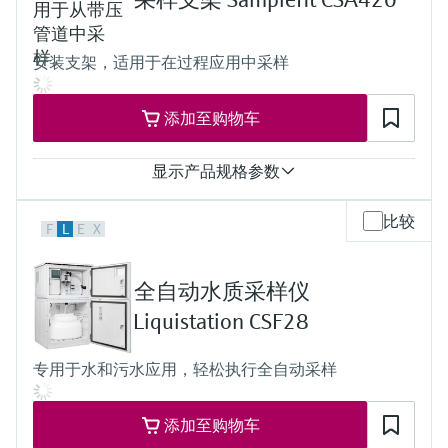
选购全部
Memosens数字技术
机柜
查找产品具体信息和文档
塑料PS
塑料ASA+PC
选购全部
安装支架，适用于在过程应用中采样
备件查找工具
不锈钢V2A
不锈钢V4A
您可通过产品型号、订单代码或序列号，轻
过程温度
松查找所需备件。
添加至购物车
样品温度范围：2...50°C (36...122°F)
过程压力
最大0.8 bar (11.6 psi)
显示产品规格参数
过程温度
比较
F
L
E
X
0...50°C
过程压力
最大6 bar
全自动水质采样仪
Liquistation CSF28
专用于水和污水应用，轻松执行全自动采样
添加至购物车