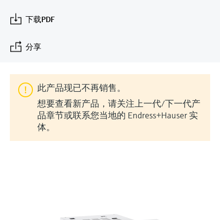
会
的指导课程与资源，随时随地提升技能。
measurement
电力与能源
光学分析
Conductive level measurement
全自动水质采样仪
温度开关
能量管理仪和应用管理仪
空气质量测量装置
Netilion Device Viewer
您的Endress+Hauser职业生涯
文化与价值观
Endress+Hauser SICK
查找市场活动及培训
下载PDF
活动和培训
Job opportunities at
选购全部
采矿、矿物加工及冶金：打造可持
根据需要，从培训、研讨会、展会、峰会或
Endress+Hauser SICK
Netilion IIoT
Float switch level measurement
TOC、COD和SAC分析仪
表面温度计
浪涌保护器
烟雾探测器
Netilion Water
可持续发展
Endress+Hauser Technology China
续的未来
分享
在线研讨会等各种活动中灵活选择。
软件
放射线物位测量
ORP电极和变送器
线缆式温度计
选购全部
视距测量仪
关联公司
公用工程：可靠使用蒸汽
此产品现已不再销售。
阻旋料位开关
污泥界面传感器和变送器
多点温度计
超高探测器
想要查看新产品，请关注上一代/下一代产
产品工具
所有行业的关注焦点
品章节或联系您当地的 Endress+Hauser 实
伺服液位测量
营养盐分析仪和传感器
选购全部
选购全部
体。
通过产品筛选，选择测量仪表
工业领域的可持续发展解决方案
机电式物位测量
金属分析仪
通过产品特性查找适当的测量设备、软件或
系统组件。
数字化驱动流程工业转型升级
微波限位栅物位测量
光度计
Applicator 选型和计算软件
决策级过程透明度，赋能卓越运营
通过应用参数查找、选择并配置产品
Level measurement with pressure
微波传输测量原理
Device Viewer