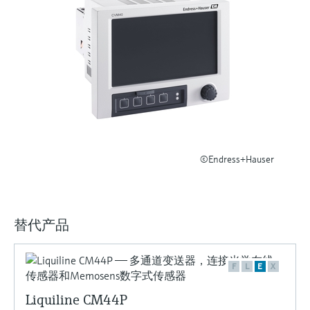
选购全部
Memosens数字技术
查找产品具体信息和文档
选购全部
备件查找工具
您可通过产品型号、订单代码或序列号，轻
松查找所需备件。
©Endress+Hauser
替代产品
F
L
E
X
Liquiline CM44P