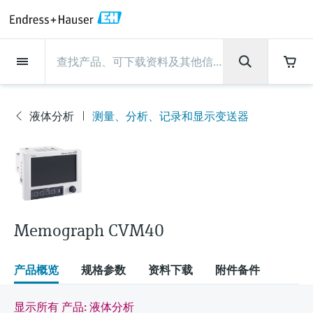
Back
Back
Back
Back
Back
Back
Back
Back
Back
Back
Back
Back
Back
Back
Back
Back
Back
Back
Back
Back
Back
Back
Back
Back
Back
Back
Back
Back
Back
Back
Back
Back
Back
Back
现场仪表
现场仪表
现场仪表
现场仪表
现场仪表
现场仪表
现场仪表
现场仪表
现场仪表
现场仪表
服务产品
服务产品
服务产品
服务产品
服务产品
服务产品
行业应用
行业应用
行业应用
行业应用
行业应用
行业应用
行业应用
行业应用
行业应用
支持
公司
公司
公司
公司
公司
公司
公司
公司
现场仪表
流量
物位测量
液体分析
温度测量
压力测量
系统产品
光学分析
Netilion IIoT
服务产品
Project and commissioning
技术支持服务
仪表维护
仪表性能优化服务
行业应用
支持
公司
Endress+Hauser集团
生产中心
集团实力
新闻与案例
活动和培训
您的Endress+Hauser职业生
services
涯
液体分析
测量、分析、记录和显示变送器
流量
电磁流量计
雷达物位测量
pH电极和变送器
温度变送器
绝压和表压测量
数据管理仪&数据记录仪
TDLAS和QF分析仪
Netilion Value
Project and commissioning services
远程技术支持
验证服务
校准报告分析
食品与饮料
快速获取服务支持！
Endress+Hauser集团
公司概况
物位和压力测量
过程安全性
新闻与案例总览
培训
现
技术支持中心 —— Endress+Hauser提供全方
仪表调试服务
Explore open positions
场
位服务，与您相伴前行
物位测量
科里奥利质量流量计
Vibronic point level detection
电导率传感器和变送器
工业温度计
差压测量
过程测控仪
拉曼光谱分析仪
Netilion Health
技术支持服务
远程资产监控
现场仪表校准服务
优化校准间隔时间
水务和环境：保护 —— 节约 —— 提高
生产中心
Endress+Hauser在中国
Endress+Hauser流量
网络安全性
所有文章
研讨会
仪
表
Industrial Project Management
在Endress+Hauser工作
下载区
液体分析
超声波流量计
导波雷达物位测量
浊度传感器和变送器
保护套管
选购全部
电源和安全栅
排放监测解决方案
Netilion Analytics
仪表维护
Process Instrumentation Courses
预防性维护服务
动态现场仪表评价和分析服务
石油与天然气：促进能源转型，实
集团实力
恩德斯豪斯科技中国
Endress+Hauser 液体分析
过程自动化项目流程
新闻稿
展览会
搜索和下载技术手册, 宣传资料, 出版物, 软
现净零目标
Extended warranty
件更新, 视频, 证书等各类文件!
更多工作机会
Memograph CVM40
温度测量
涡街流量计
超声波物位测量
氯传感器和变送器
高温型温度计
WirelessHART解决方案
颗粒测量设备
Netilion Library
仪表性能优化服务
Repair of measuring instruments
客户案例
财务业绩
温度+系统产品
My Endress+Hauser
事实速览
在线研讨会和回放
学习
生命科学：创新技术助推卓越运营
德国耶拿分析仪器公司的工作机会
压力测量
热式质量流量计
电容物位测量
溶解氧传感器和变送器
卫生型温度计
网关和调制解调器
数字分析仪解决方案
Netilion Inventory
View all
新闻与案例
集团管理层
Endress+Hauser 数字解决方案
建立电子采购流程，从容应对未来
媒体活动
峰会
产品概览
规格参数
资料下载
附件备件
化工：深化合作，助推可持续成功
需求
学习中心
IST创新传感器技术公司的工作机
系统产品
Differential pressure flow
静压液位测量
实验室检测仪表和便携式pH计
紧凑型温度计
设备配置用平板电脑
过程气体分析仪
Netilion Connect
活动和培训
发展历程
Endress+Hauser 光学分析
线下活动
学习中心 - 探索Endress+Hauser学习平台上
显示所有 产品: 液体分析