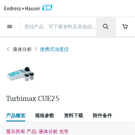
Back
Back
Back
Back
Back
Back
Back
Back
Back
Back
Back
Back
Back
Back
Back
Back
Back
Back
Back
Back
Back
Back
Back
Back
Back
Back
Back
Back
Back
Back
Back
Back
Back
Back
现场仪表
现场仪表
现场仪表
现场仪表
现场仪表
现场仪表
现场仪表
现场仪表
现场仪表
现场仪表
服务产品
服务产品
服务产品
服务产品
服务产品
服务产品
行业应用
行业应用
行业应用
行业应用
行业应用
行业应用
行业应用
行业应用
行业应用
支持
公司
公司
公司
公司
公司
公司
公司
公司
现场仪表
流量
物位测量
液体分析
温度测量
压力测量
系统产品
光学分析
Netilion IIoT
服务产品
Project and commissioning
技术支持服务
仪表维护
仪表性能优化服务
行业应用
支持
公司
Endress+Hauser集团
生产中心
集团实力
新闻与案例
活动和培训
您的Endress+Hauser职业生
services
涯
液体分析
便携式浊度仪
流量
电磁流量计
雷达物位测量
pH电极和变送器
温度变送器
绝压和表压测量
数据管理仪&数据记录仪
TDLAS和QF分析仪
Netilion Value
Project and commissioning services
远程技术支持
验证服务
校准报告分析
食品与饮料
快速获取服务支持！
Endress+Hauser集团
公司概况
物位和压力测量
过程安全性
新闻与案例总览
培训
现
技术支持中心 —— Endress+Hauser提供全方
仪表调试服务
Explore open positions
场
位服务，与您相伴前行
物位测量
科里奥利质量流量计
Vibronic point level detection
电导率传感器和变送器
工业温度计
差压测量
过程测控仪
拉曼光谱分析仪
Netilion Health
技术支持服务
远程资产监控
现场仪表校准服务
优化校准间隔时间
水务和环境：保护 —— 节约 —— 提高
生产中心
Endress+Hauser在中国
Endress+Hauser流量
网络安全性
所有文章
研讨会
仪
表
Industrial Project Management
在Endress+Hauser工作
下载区
液体分析
超声波流量计
导波雷达物位测量
浊度传感器和变送器
保护套管
选购全部
电源和安全栅
排放监测解决方案
Netilion Analytics
仪表维护
Process Instrumentation Courses
预防性维护服务
动态现场仪表评价和分析服务
石油与天然气：促进能源转型，实
集团实力
恩德斯豪斯科技中国
Endress+Hauser 液体分析
过程自动化项目流程
新闻稿
展览会
搜索和下载技术手册, 宣传资料, 出版物, 软
现净零目标
Extended warranty
件更新, 视频, 证书等各类文件!
更多工作机会
Turbimax CUE25
温度测量
涡街流量计
超声波物位测量
氯传感器和变送器
高温型温度计
WirelessHART解决方案
颗粒测量设备
Netilion Library
仪表性能优化服务
Repair of measuring instruments
客户案例
财务业绩
温度+系统产品
My Endress+Hauser
事实速览
在线研讨会和回放
学习
生命科学：创新技术助推卓越运营
德国耶拿分析仪器公司的工作机会
压力测量
热式质量流量计
电容物位测量
溶解氧传感器和变送器
卫生型温度计
网关和调制解调器
数字分析仪解决方案
Netilion Inventory
View all
新闻与案例
集团管理层
Endress+Hauser 数字解决方案
建立电子采购流程，从容应对未来
媒体活动
峰会
产品概览
规格参数
资料下载
附件备件
化工：深化合作，助推可持续成功
需求
学习中心
IST创新传感器技术公司的工作机
系统产品
Differential pressure flow
静压液位测量
实验室检测仪表和便携式pH计
紧凑型温度计
设备配置用平板电脑
过程气体分析仪
Netilion Connect
活动和培训
发展历程
Endress+Hauser 光学分析
线下活动
显示所有 产品: 液体分析 光学
学习中心 - 探索Endress+Hauser学习平台上