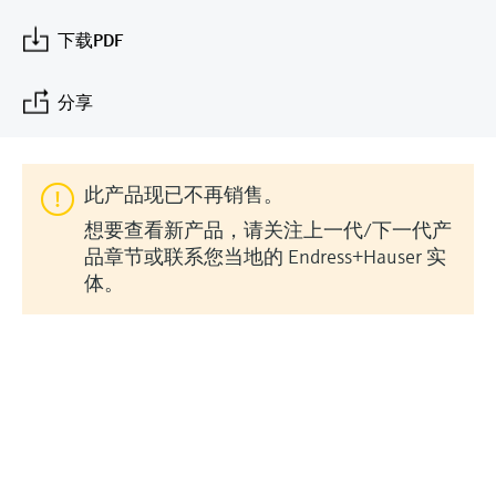
会
的指导课程与资源，随时随地提升技能。
measurement
电力与能源
光学分析
Conductive level measurement
全自动水质采样仪
温度开关
能量管理仪和应用管理仪
空气质量测量装置
Netilion Device Viewer
您的Endress+Hauser职业生涯
文化与价值观
Endress+Hauser SICK
查找市场活动及培训
下载PDF
活动和培训
Job opportunities at
选购全部
采矿、矿物加工及冶金：打造可持
根据需要，从培训、研讨会、展会、峰会或
Endress+Hauser SICK
Netilion IIoT
Float switch level measurement
TOC、COD和SAC分析仪
表面温度计
浪涌保护器
烟雾探测器
Netilion Water
可持续发展
Endress+Hauser Technology China
续的未来
分享
在线研讨会等各种活动中灵活选择。
软件
放射线物位测量
ORP电极和变送器
线缆式温度计
选购全部
视距测量仪
关联公司
公用工程：可靠使用蒸汽
此产品现已不再销售。
阻旋料位开关
污泥界面传感器和变送器
多点温度计
超高探测器
想要查看新产品，请关注上一代/下一代产
产品工具
所有行业的关注焦点
品章节或联系您当地的 Endress+Hauser 实
伺服液位测量
营养盐分析仪和传感器
选购全部
选购全部
体。
通过产品筛选，选择测量仪表
工业领域的可持续发展解决方案
机电式物位测量
金属分析仪
通过产品特性查找适当的测量设备、软件或
系统组件。
数字化驱动流程工业转型升级
微波限位栅物位测量
光度计
Applicator 选型和计算软件
决策级过程透明度，赋能卓越运营
通过应用参数查找、选择并配置产品
Level measurement with pressure
微波传输测量原理
Device Viewer