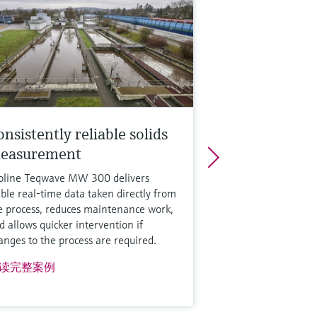
UA260）
多信息
比较
nsistently reliable solids
easurement
oline Teqwave MW 300 delivers
able real-time data taken directly from
e process, reduces maintenance work,
d allows quicker intervention if
anges to the process are required.
读完整案例