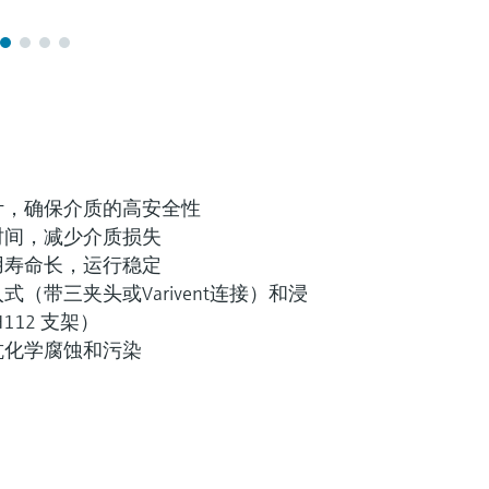
计，确保介质的高安全性
时间，减少介质损失
用寿命长，运行稳定
（带三夹头或Varivent连接）和浸
H112 支架）
(0)
抗化学腐蚀和污染
什么是FLEX产品选型
F
L
E
X