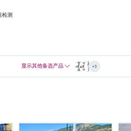
离检测
器
色度传感器
OUSAF22
O
)吸
使用OUSAF22色度传感器能够更好的
O
和
控制产品品质和工艺过程。高精度测
供
测
量，满足所有行业的最高标准的要
实
显示其他备选产品
。
求。
测
+3
测量范围
测
0...2.5 AU
0..
0
过程温度
0...90 °C (32...194 °F)，连续测量，最高130°C
过
0°C
(266°F)，在2小时内
0..
最高
过程压力
0...100 bar（取决于流通式安装支架）
过
最
更多信息