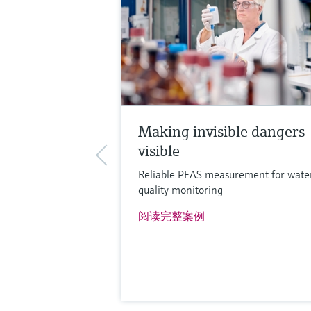
更多信息
比较
Making invisible dangers
visible
Reliable PFAS measurement for wate
quality monitoring
阅读完整案例