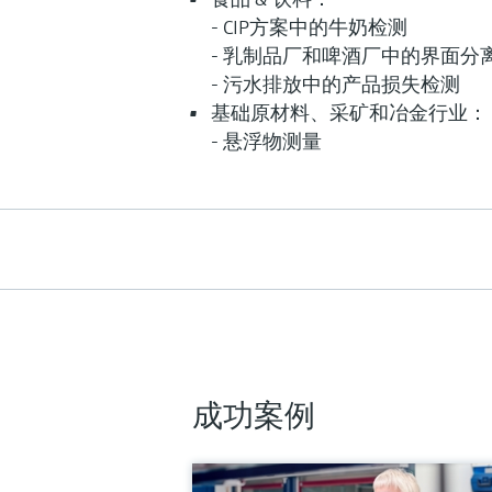
- CIP方案中的牛奶检测
- 乳制品厂和啤酒厂中的界面分
- 污水排放中的产品损失检测
悬浮固体浓度和色度传感
基础原材料、采矿和冶金行业：
OUSAF12
- 悬浮物测量
OUSAF12近红外(NIR) /可见光(VIS
光传感器能够更好的控制产品品质
工艺过程。可以满足所有条件下的
量，从危险区域到卫生型过程应用
测量范围
0...2.5 AU
0...50 OD（取决于光程）
过程温度
0...90 °C (32...194 °F)，连续测量，最高13
成功案例
(266°F)，在2小时内
过程压力
0...100 bar（取决于流通式安装支架）