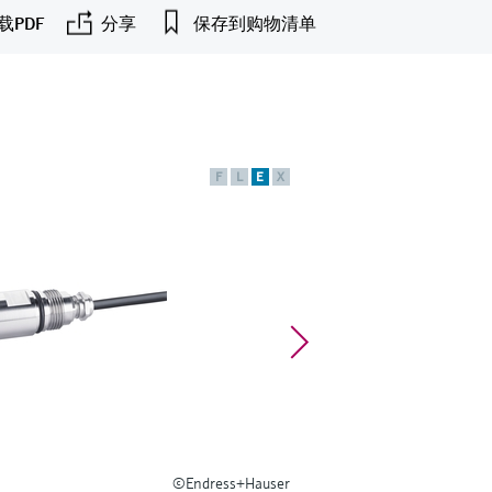
载PDF
分享
保存到购物清单
F
L
E
X
©Endress+Hauser