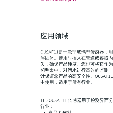
应用领域
OUSAF11是一款非玻璃型传感器
浮固体。使用时插入在管道或容器内
失，确保产品纯度。您也可将它作为
和明渠中，对污水进行高效的监测。
Fundamental选型 (0)
Lean选
F
L
计保证您产品的高安全性。OUSAF
中使用，适用于所有行业。
创新技术助力工艺流程优化
The OUSAF11 传感器用于检测
行业：
F
L
E
食品 & 饮料：