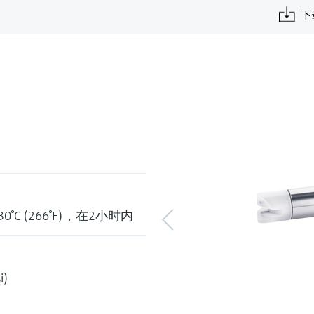
下
130°C (266°F)，在2小时内
i)