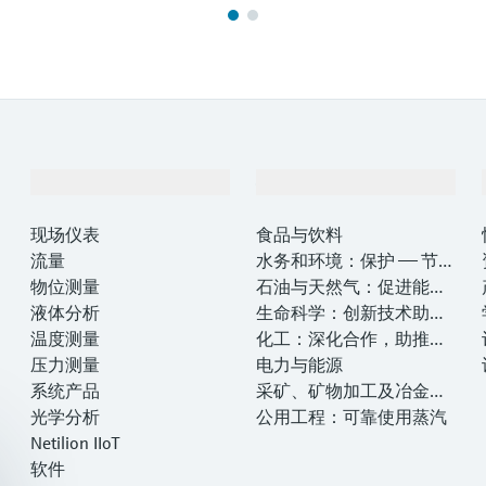
产品与服务
行业应用
现场仪表
食品与饮料
流量
水务和环境：保护 —— 节约
物位测量
—— 提高
石油与天然气：促进能源
液体分析
转型，实现净零目标
生命科学：创新技术助推
温度测量
卓越运营
化工：深化合作，助推可
压力测量
持续成功
电力与能源
系统产品
采矿、矿物加工及冶金：
光学分析
打造可持续的未来
公用工程：可靠使用蒸汽
Netilion IIoT
软件