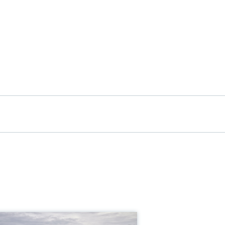
紫外吸收传感器
USAF44
USAF44紫外吸收传感器可以为您提
快速可靠的过程信息，能够保持与
验室结果始终一致。可以加速完成
量任务，提高产品成品率。
量范围
.2.5 AU
...50 OD（取决于光程）
程温度
.90 °C (34...194 °F)
 130 °C (266 °F)，2小时
程压力
大100 bar（取决于流通式安装支架