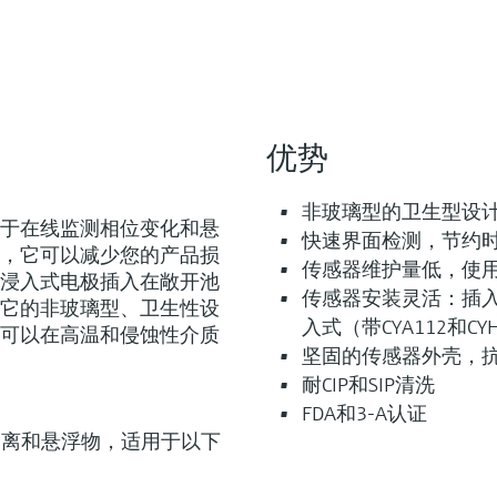
优势
非玻璃型的卫生型设
灵活满足各类仪表选型要求
，用于在线监测相位变化和悬
快速界面检测，节约
，它可以减少您的产品损
传感器维护量低，使
浸入式电极插入在敞开池
传感器安装灵活：插入式
它的非玻璃型、卫生性设
入式（带CYA112和CY
型 (0)
Extended选型 (6)
Xpert选型 
当前结果
E
X
11可以在高温和侵蚀性介质
坚固的传感器外壳，
耐CIP和SIP清洗
FDA和3-A认证
界面分离和悬浮物，适用于以下
X
F
L
E
X