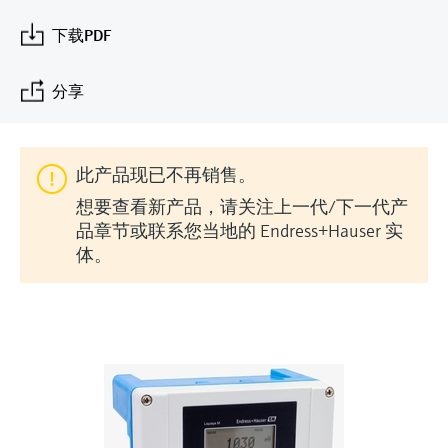
会
的指导课程与资源，随时随地提升技能。
measurement
电力与能源
下载PDF
光学分析
Conductive level measurement
全自动水质采样仪
温度开关
能量管理仪和应用管理仪
空气质量测量装置
Netilion Device Viewer
您的Endress+Hauser职业生涯
文化与价值观
Endress+Hauser SICK
查找市场活动及培训
活动和培训
Job opportunities at
选购全部
采矿、矿物加工及冶金：打造可持
根据需要，从培训、研讨会、展会、峰会或
Endress+Hauser SICK
Netilion IIoT
Float switch level measurement
TOC、COD和SAC分析仪
表面温度计
浪涌保护器
烟雾探测器
Netilion Water
可持续发展
Endress+Hauser Technology China
分享
续的未来
在线研讨会等各种活动中灵活选择。
软件
放射线物位测量
ORP电极和变送器
线缆式温度计
选购全部
视距测量仪
关联公司
公用工程：可靠使用蒸汽
此产品现已不再销售。
阻旋料位开关
污泥界面传感器和变送器
多点温度计
超高探测器
想要查看新产品，请关注上一代/下一代产
产品工具
所有行业的关注焦点
品章节或联系您当地的 Endress+Hauser 实
伺服液位测量
营养盐分析仪和传感器
选购全部
选购全部
体。
通过产品筛选，选择测量仪表
工业领域的可持续发展解决方案
机电式物位测量
金属分析仪
通过产品特性查找适当的测量设备、软件或
系统组件。
数字化驱动流程工业转型升级
微波限位栅物位测量
光度计
Applicator 选型和计算软件
决策级过程透明度，赋能卓越运营
通过应用参数查找、选择并配置产品
Level measurement with pressure
微波传输测量原理
Device Viewer