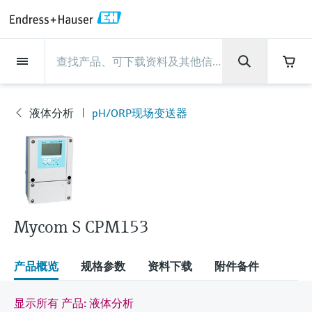
Back
Back
Back
Back
Back
Back
Back
Back
Back
Back
Back
Back
Back
Back
Back
Back
Back
Back
Back
Back
Back
Back
Back
Back
Back
Back
Back
Back
Back
Back
Back
Back
Back
Back
现场仪表
现场仪表
现场仪表
现场仪表
现场仪表
现场仪表
现场仪表
现场仪表
现场仪表
现场仪表
服务产品
服务产品
服务产品
服务产品
服务产品
服务产品
行业应用
行业应用
行业应用
行业应用
行业应用
行业应用
行业应用
行业应用
行业应用
支持
公司
公司
公司
公司
公司
公司
公司
公司
现场仪表
流量
物位测量
液体分析
温度测量
压力测量
系统产品
光学分析
Netilion IIoT
服务产品
Project and commissioning
技术支持服务
仪表维护
仪表性能优化服务
行业应用
支持
公司
Endress+Hauser集团
生产中心
集团实力
新闻与案例
活动和培训
您的Endress+Hauser职业生
services
涯
液体分析
pH/ORP现场变送器
流量
电磁流量计
雷达物位测量
pH电极和变送器
温度变送器
绝压和表压测量
数据管理仪&数据记录仪
TDLAS和QF分析仪
Netilion Value
Project and commissioning services
远程技术支持
验证服务
校准报告分析
食品与饮料
快速获取服务支持！
Endress+Hauser集团
公司概况
物位和压力测量
过程安全性
新闻与案例总览
培训
现
技术支持中心 —— Endress+Hauser提供全方
仪表调试服务
Explore open positions
场
位服务，与您相伴前行
物位测量
科里奥利质量流量计
Vibronic point level detection
电导率传感器和变送器
工业温度计
差压测量
过程测控仪
拉曼光谱分析仪
Netilion Health
技术支持服务
远程资产监控
现场仪表校准服务
优化校准间隔时间
水务和环境：保护 —— 节约 —— 提高
生产中心
Endress+Hauser在中国
Endress+Hauser流量
网络安全性
所有文章
研讨会
仪
表
Industrial Project Management
在Endress+Hauser工作
下载区
液体分析
超声波流量计
导波雷达物位测量
浊度传感器和变送器
保护套管
选购全部
电源和安全栅
排放监测解决方案
Netilion Analytics
仪表维护
Process Instrumentation Courses
预防性维护服务
动态现场仪表评价和分析服务
石油与天然气：促进能源转型，实
集团实力
恩德斯豪斯科技中国
Endress+Hauser 液体分析
过程自动化项目流程
新闻稿
展览会
搜索和下载技术手册, 宣传资料, 出版物, 软
现净零目标
Extended warranty
件更新, 视频, 证书等各类文件!
更多工作机会
Mycom S CPM153
温度测量
涡街流量计
超声波物位测量
氯传感器和变送器
高温型温度计
WirelessHART解决方案
颗粒测量设备
Netilion Library
仪表性能优化服务
Repair of measuring instruments
客户案例
财务业绩
温度+系统产品
My Endress+Hauser
事实速览
在线研讨会和回放
学习
生命科学：创新技术助推卓越运营
德国耶拿分析仪器公司的工作机会
压力测量
热式质量流量计
电容物位测量
溶解氧传感器和变送器
卫生型温度计
网关和调制解调器
数字分析仪解决方案
Netilion Inventory
View all
新闻与案例
集团管理层
Endress+Hauser 数字解决方案
建立电子采购流程，从容应对未来
媒体活动
峰会
产品概览
规格参数
资料下载
附件备件
化工：深化合作，助推可持续成功
需求
学习中心
IST创新传感器技术公司的工作机
系统产品
Differential pressure flow
静压液位测量
实验室检测仪表和便携式pH计
紧凑型温度计
设备配置用平板电脑
过程气体分析仪
Netilion Connect
活动和培训
发展历程
Endress+Hauser 光学分析
线下活动
显示所有 产品: 液体分析
学习中心 - 探索Endress+Hauser学习平台上