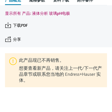
产品概览
规格参数
资料下载
附件备件
会
的指导课程与资源，随时随地提升技能。
measurement
电力与能源
光学分析
Conductive level measurement
全自动水质采样仪
温度开关
能量管理仪和应用管理仪
空气质量测量装置
Netilion Device Viewer
您的Endress+Hauser职业生涯
文化与价值观
Endress+Hauser SICK
查找市场活动及培训
活动和培训
Job opportunities at
显示所有 产品: 液体分析 玻璃pH电极
选购全部
采矿、矿物加工及冶金：打造可持
根据需要，从培训、研讨会、展会、峰会或
Endress+Hauser SICK
Netilion IIoT
Float switch level measurement
TOC、COD和SAC分析仪
表面温度计
浪涌保护器
烟雾探测器
Netilion Water
可持续发展
Endress+Hauser Technology China
续的未来
在线研讨会等各种活动中灵活选择。
下载PDF
软件
放射线物位测量
ORP电极和变送器
线缆式温度计
选购全部
视距测量仪
关联公司
公用工程：可靠使用蒸汽
分享
阻旋料位开关
污泥界面传感器和变送器
多点温度计
超高探测器
产品工具
所有行业的关注焦点
此产品现已不再销售。
伺服液位测量
营养盐分析仪和传感器
选购全部
选购全部
想要查看新产品，请关注上一代/下一代产
通过产品筛选，选择测量仪表
工业领域的可持续发展解决方案
机电式物位测量
金属分析仪
品章节或联系您当地的 Endress+Hauser 实
通过产品特性查找适当的测量设备、软件或
体。
系统组件。
数字化驱动流程工业转型升级
微波限位栅物位测量
光度计
Applicator 选型和计算软件
决策级过程透明度，赋能卓越运营
通过应用参数查找、选择并配置产品
Level measurement with pressure
微波传输测量原理
Device Viewer