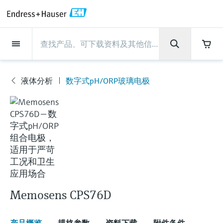
Back
Back
Back
Back
Back
Back
Back
Back
Back
Back
Back
Back
Back
Back
Back
Back
Back
Back
Back
Back
Back
Back
Back
Back
Back
Back
Back
Back
Back
Back
Back
Back
Back
Back
现场仪表
现场仪表
现场仪表
现场仪表
现场仪表
现场仪表
现场仪表
现场仪表
现场仪表
现场仪表
服务产品
服务产品
服务产品
服务产品
服务产品
服务产品
行业应用
行业应用
行业应用
行业应用
行业应用
行业应用
行业应用
行业应用
行业应用
支持
公司
公司
公司
公司
公司
公司
公司
公司
现场仪表
流量
物位测量
液体分析
温度测量
压力测量
系统产品
光学分析
Netilion IIoT
服务产品
Project and commissioning
技术支持服务
仪表维护
仪表性能优化服务
行业应用
支持
公司
Endress+Hauser集团
生产中心
集团实力
新闻与案例
活动和培训
您的Endress+Hauser职业生
services
涯
液体分析
数字式pH/ORP玻璃电极
流量
电磁流量计
雷达物位测量
pH电极和变送器
温度变送器
绝压和表压测量
数据管理仪&数据记录仪
TDLAS和QF分析仪
Netilion Value
Project and commissioning services
远程技术支持
验证服务
校准报告分析
食品与饮料
快速获取服务支持！
Endress+Hauser集团
公司概况
物位和压力测量
过程安全性
新闻与案例总览
培训
现
技术支持中心 —— Endress+Hauser提供全方
仪表调试服务
Explore open positions
场
位服务，与您相伴前行
物位测量
科里奥利质量流量计
Vibronic point level detection
电导率传感器和变送器
工业温度计
差压测量
过程测控仪
拉曼光谱分析仪
Netilion Health
技术支持服务
远程资产监控
现场仪表校准服务
优化校准间隔时间
水务和环境：保护 —— 节约 —— 提高
生产中心
Endress+Hauser在中国
Endress+Hauser流量
网络安全性
所有文章
研讨会
仪
表
Industrial Project Management
在Endress+Hauser工作
下载区
液体分析
超声波流量计
导波雷达物位测量
浊度传感器和变送器
保护套管
选购全部
电源和安全栅
排放监测解决方案
Netilion Analytics
仪表维护
Process Instrumentation Courses
预防性维护服务
动态现场仪表评价和分析服务
石油与天然气：促进能源转型，实
集团实力
恩德斯豪斯科技中国
Endress+Hauser 液体分析
过程自动化项目流程
新闻稿
展览会
搜索和下载技术手册, 宣传资料, 出版物, 软
现净零目标
Extended warranty
件更新, 视频, 证书等各类文件!
更多工作机会
温度测量
涡街流量计
超声波物位测量
氯传感器和变送器
高温型温度计
WirelessHART解决方案
颗粒测量设备
Netilion Library
仪表性能优化服务
Repair of measuring instruments
客户案例
财务业绩
温度+系统产品
My Endress+Hauser
事实速览
在线研讨会和回放
学习
生命科学：创新技术助推卓越运营
德国耶拿分析仪器公司的工作机会
压力测量
热式质量流量计
电容物位测量
溶解氧传感器和变送器
卫生型温度计
网关和调制解调器
数字分析仪解决方案
Netilion Inventory
View all
新闻与案例
集团管理层
Endress+Hauser 数字解决方案
建立电子采购流程，从容应对未来
媒体活动
峰会
Memosens CPS76D
化工：深化合作，助推可持续成功
需求
学习中心
IST创新传感器技术公司的工作机
系统产品
Differential pressure flow
静压液位测量
实验室检测仪表和便携式pH计
紧凑型温度计
设备配置用平板电脑
过程气体分析仪
Netilion Connect
活动和培训
发展历程
Endress+Hauser 光学分析
线下活动
学习中心 - 探索Endress+Hauser学习平台上