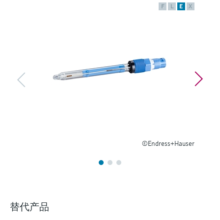
选购全部
Memosens数字技术
F
L
E
X
查找产品具体信息和文档
选购全部
备件查找工具
您可通过产品型号、订单代码或序列号，轻
松查找所需备件。
©Endress+Hauser
替代产品