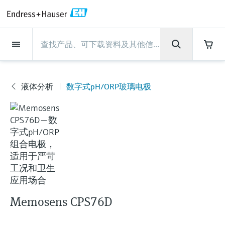
Back
Back
Back
Back
Back
Back
Back
Back
Back
Back
Back
Back
Back
Back
Back
Back
Back
Back
Back
Back
Back
Back
Back
Back
Back
Back
Back
Back
Back
Back
Back
Back
Back
Back
现场仪表
现场仪表
现场仪表
现场仪表
现场仪表
现场仪表
现场仪表
现场仪表
现场仪表
现场仪表
服务产品
服务产品
服务产品
服务产品
服务产品
服务产品
行业应用
行业应用
行业应用
行业应用
行业应用
行业应用
行业应用
行业应用
行业应用
支持
公司
公司
公司
公司
公司
公司
公司
公司
现场仪表
流量
物位测量
液体分析
温度测量
压力测量
系统产品
光学分析
Netilion IIoT
服务产品
Project and commissioning
技术支持服务
仪表维护
仪表性能优化服务
行业应用
支持
公司
Endress+Hauser集团
生产中心
集团实力
新闻与案例
活动和培训
您的Endress+Hauser职业生
services
涯
流量
电磁流量计
雷达物位测量
pH电极和变送器
温度变送器
绝压和表压测量
数据管理仪&数据记录仪
TDLAS和QF分析仪
Netilion Value
Project and commissioning services
远程技术支持
验证服务
校准报告分析
食品与饮料
快速获取服务支持！
Endress+Hauser集团
公司概况
物位和压力测量
过程安全性
新闻与案例总览
培训
液体分析
数字式pH/ORP玻璃电极
现
技术支持中心 —— Endress+Hauser提供全方
仪表调试服务
Explore open positions
场
位服务，与您相伴前行
物位测量
科里奥利质量流量计
Vibronic point level detection
电导率传感器和变送器
工业温度计
差压测量
过程测控仪
拉曼光谱分析仪
Netilion Health
技术支持服务
远程资产监控
现场仪表校准服务
优化校准间隔时间
水务和环境：保护 —— 节约 —— 提高
生产中心
Endress+Hauser在中国
Endress+Hauser流量
网络安全性
所有文章
研讨会
仪
Industrial Project Management
在Endress+Hauser工作
表
下载区
液体分析
超声波流量计
导波雷达物位测量
浊度传感器和变送器
保护套管
选购全部
电源和安全栅
排放监测解决方案
Netilion Analytics
仪表维护
Process Instrumentation Courses
预防性维护服务
动态现场仪表评价和分析服务
石油与天然气：促进能源转型，实
集团实力
恩德斯豪斯科技中国
Endress+Hauser 液体分析
过程自动化项目流程
新闻稿
展览会
搜索和下载技术手册, 宣传资料, 出版物, 软
现净零目标
Extended warranty
件更新, 视频, 证书等各类文件!
更多工作机会
温度测量
涡街流量计
超声波物位测量
氯传感器和变送器
高温型温度计
WirelessHART解决方案
颗粒测量设备
Netilion Library
仪表性能优化服务
Repair of measuring instruments
客户案例
财务业绩
温度+系统产品
My Endress+Hauser
事实速览
在线研讨会和回放
学习
生命科学：创新技术助推卓越运营
德国耶拿分析仪器公司的工作机会
压力测量
热式质量流量计
电容物位测量
溶解氧传感器和变送器
卫生型温度计
网关和调制解调器
数字分析仪解决方案
Netilion Inventory
View all
新闻与案例
集团管理层
Endress+Hauser 数字解决方案
建立电子采购流程，从容应对未来
媒体活动
峰会
Memosens CPS76D
化工：深化合作，助推可持续成功
需求
学习中心
IST创新传感器技术公司的工作机
系统产品
Differential pressure flow
静压液位测量
实验室检测仪表和便携式pH计
紧凑型温度计
设备配置用平板电脑
过程气体分析仪
Netilion Connect
活动和培训
发展历程
Endress+Hauser 光学分析
线下活动
学习中心 - 探索Endress+Hauser学习平台上