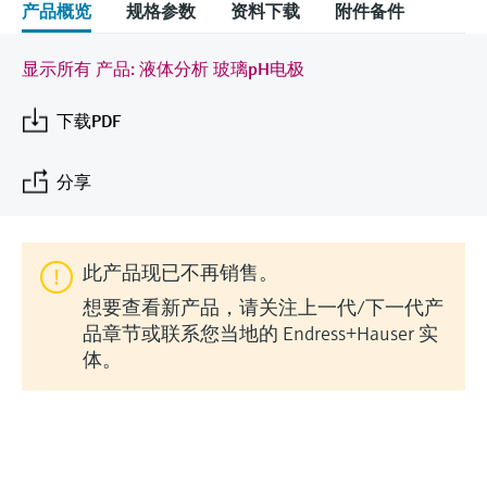
会
的指导课程与资源，随时随地提升技能。
产品概览
规格参数
资料下载
附件备件
measurement
电力与能源
光学分析
Conductive level measurement
全自动水质采样仪
温度开关
能量管理仪和应用管理仪
空气质量测量装置
Netilion Device Viewer
您的Endress+Hauser职业生涯
文化与价值观
Endress+Hauser SICK
查找市场活动及培训
活动和培训
Job opportunities at
选购全部
采矿、矿物加工及冶金：打造可持
显示所有 产品: 液体分析 玻璃pH电极
根据需要，从培训、研讨会、展会、峰会或
Endress+Hauser SICK
Netilion IIoT
Float switch level measurement
TOC、COD和SAC分析仪
表面温度计
浪涌保护器
烟雾探测器
Netilion Water
可持续发展
Endress+Hauser Technology China
续的未来
在线研讨会等各种活动中灵活选择。
下载PDF
软件
放射线物位测量
ORP电极和变送器
线缆式温度计
选购全部
视距测量仪
关联公司
公用工程：可靠使用蒸汽
分享
阻旋料位开关
污泥界面传感器和变送器
多点温度计
超高探测器
产品工具
所有行业的关注焦点
伺服液位测量
营养盐分析仪和传感器
选购全部
选购全部
此产品现已不再销售。
通过产品筛选，选择测量仪表
想要查看新产品，请关注上一代/下一代产
工业领域的可持续发展解决方案
机电式物位测量
金属分析仪
通过产品特性查找适当的测量设备、软件或
品章节或联系您当地的 Endress+Hauser 实
系统组件。
体。
数字化驱动流程工业转型升级
微波限位栅物位测量
光度计
Applicator 选型和计算软件
决策级过程透明度，赋能卓越运营
通过应用参数查找、选择并配置产品
Level measurement with pressure
微波传输测量原理
Device Viewer