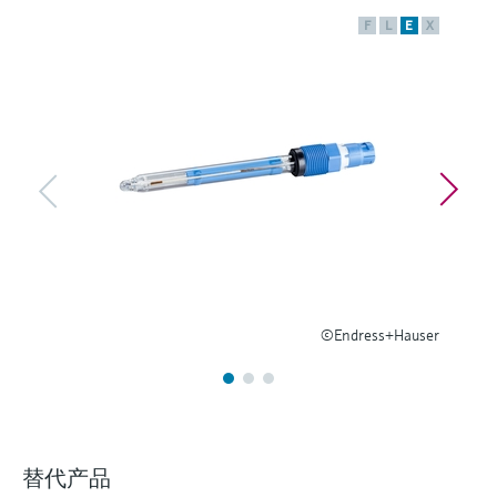
选购全部
Memosens数字技术
查找产品具体信息和文档
F
L
E
X
选购全部
备件查找工具
您可通过产品型号、订单代码或序列号，轻
松查找所需备件。
©Endress+Hauser
替代产品