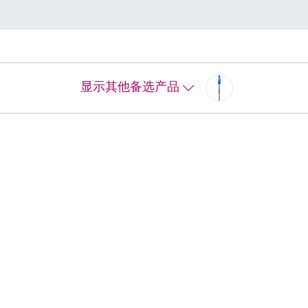
DA和USP认证要求，适用于无菌
低，长期稳定性高，可耐受
显示其他备选产品
SAT, 0 to 1200 hPa, 0 to 100
 0 to 250 hPa, 0 to 25 Vol%