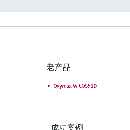
数字式溶解氧传感器
Memosens COS22E
Memosens COS22E完全符合F
卫生应用场合。传感器维护工作量
频繁消毒工艺。
测量范围
Standard sensor: 0 to 60 mg/l, 0 to 600 %
老产品
Vol%
Trace sensor: 0 to 10 mg/l, 0 to 120 %SAT,
过程温度
Oxymax W COS51D
-5 to 135 °C (23 to 275 °F)
过程压力
1 to 12 bar abs (14.5 to 174 psi)
更多信息
比较
成功案例