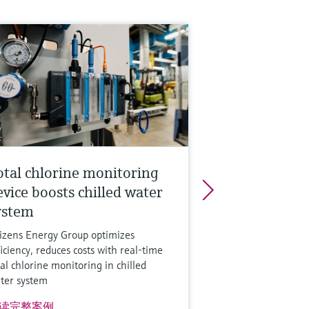
otal chlorine monitoring
evice boosts chilled water
ystem
tizens Energy Group optimizes
ficiency, reduces costs with real-time
tal chlorine monitoring in chilled
ter system
读完整案例