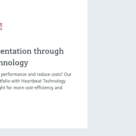
entation through
hnology
(0)
t performance and reduce costs? Our
tfolio with Heartbeat Technology
ght for more cost-efficiency and
什么是FLEX产品选型