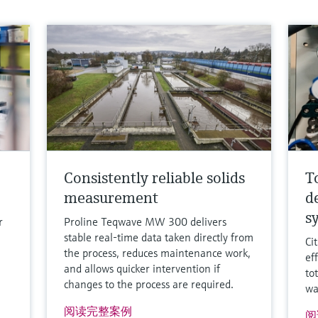
Consistently reliable solids
T
measurement
d
s
r
Proline Teqwave MW 300 delivers
stable real-time data taken directly from
Ci
the process, reduces maintenance work,
ef
and allows quicker intervention if
to
changes to the process are required.
wa
阅读完整案例
阅