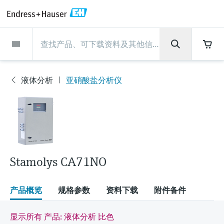
Back
Back
Back
Back
Back
Back
Back
Back
Back
Back
Back
Back
Back
Back
Back
Back
Back
Back
Back
Back
Back
Back
Back
Back
Back
Back
Back
Back
Back
Back
Back
Back
Back
Back
现场仪表
现场仪表
现场仪表
现场仪表
现场仪表
现场仪表
现场仪表
现场仪表
现场仪表
现场仪表
服务产品
服务产品
服务产品
服务产品
服务产品
服务产品
行业应用
行业应用
行业应用
行业应用
行业应用
行业应用
行业应用
行业应用
行业应用
支持
公司
公司
公司
公司
公司
公司
公司
公司
现场仪表
流量
物位测量
液体分析
温度测量
压力测量
系统产品
光学分析
Netilion IIoT
服务产品
Project and commissioning
技术支持服务
仪表维护
仪表性能优化服务
行业应用
支持
公司
Endress+Hauser集团
生产中心
集团实力
新闻与案例
活动和培训
您的Endress+Hauser职业生
services
涯
液体分析
亚硝酸盐分析仪
流量
电磁流量计
雷达物位测量
pH电极和变送器
温度变送器
绝压和表压测量
数据管理仪&数据记录仪
TDLAS和QF分析仪
Netilion Value
Project and commissioning services
远程技术支持
验证服务
校准报告分析
食品与饮料
快速获取服务支持！
Endress+Hauser集团
公司概况
物位和压力测量
过程安全性
新闻与案例总览
培训
现
技术支持中心 —— Endress+Hauser提供全方
仪表调试服务
Explore open positions
场
位服务，与您相伴前行
物位测量
科里奥利质量流量计
Vibronic point level detection
电导率传感器和变送器
工业温度计
差压测量
过程测控仪
拉曼光谱分析仪
Netilion Health
技术支持服务
远程资产监控
现场仪表校准服务
优化校准间隔时间
水务和环境：保护 —— 节约 —— 提高
生产中心
Endress+Hauser在中国
Endress+Hauser流量
网络安全性
所有文章
研讨会
仪
表
Industrial Project Management
在Endress+Hauser工作
下载区
液体分析
超声波流量计
导波雷达物位测量
浊度传感器和变送器
保护套管
选购全部
电源和安全栅
排放监测解决方案
Netilion Analytics
仪表维护
Process Instrumentation Courses
预防性维护服务
动态现场仪表评价和分析服务
石油与天然气：促进能源转型，实
集团实力
恩德斯豪斯科技中国
Endress+Hauser 液体分析
过程自动化项目流程
新闻稿
展览会
搜索和下载技术手册, 宣传资料, 出版物, 软
现净零目标
Extended warranty
件更新, 视频, 证书等各类文件!
更多工作机会
Stamolys CA71NO
温度测量
涡街流量计
超声波物位测量
氯传感器和变送器
高温型温度计
WirelessHART解决方案
颗粒测量设备
Netilion Library
仪表性能优化服务
Repair of measuring instruments
客户案例
财务业绩
温度+系统产品
My Endress+Hauser
事实速览
在线研讨会和回放
学习
生命科学：创新技术助推卓越运营
德国耶拿分析仪器公司的工作机会
压力测量
热式质量流量计
电容物位测量
溶解氧传感器和变送器
卫生型温度计
网关和调制解调器
数字分析仪解决方案
Netilion Inventory
View all
新闻与案例
集团管理层
Endress+Hauser 数字解决方案
建立电子采购流程，从容应对未来
媒体活动
峰会
产品概览
规格参数
资料下载
附件备件
化工：深化合作，助推可持续成功
需求
学习中心
IST创新传感器技术公司的工作机
系统产品
Differential pressure flow
静压液位测量
实验室检测仪表和便携式pH计
紧凑型温度计
设备配置用平板电脑
过程气体分析仪
Netilion Connect
活动和培训
发展历程
Endress+Hauser 光学分析
线下活动
显示所有 产品: 液体分析 比色
学习中心 - 探索Endress+Hauser学习平台上