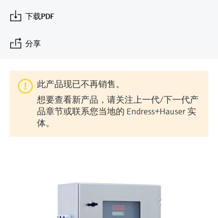
会
的指导课程与资源，随时随地提升技能。
measurement
电力与能源
下载PDF
光学分析
Conductive level measurement
全自动水质采样仪
温度开关
能量管理仪和应用管理仪
空气质量测量装置
Netilion Device Viewer
您的Endress+Hauser职业生涯
文化与价值观
Endress+Hauser SICK
查找市场活动及培训
活动和培训
Job opportunities at
选购全部
采矿、矿物加工及冶金：打造可持
根据需要，从培训、研讨会、展会、峰会或
Endress+Hauser SICK
Netilion IIoT
Float switch level measurement
TOC、COD和SAC分析仪
表面温度计
浪涌保护器
烟雾探测器
Netilion Water
可持续发展
Endress+Hauser Technology China
分享
续的未来
在线研讨会等各种活动中灵活选择。
软件
放射线物位测量
ORP电极和变送器
线缆式温度计
选购全部
视距测量仪
关联公司
公用工程：可靠使用蒸汽
此产品现已不再销售。
阻旋料位开关
污泥界面传感器和变送器
多点温度计
超高探测器
想要查看新产品，请关注上一代/下一代产
产品工具
品章节或联系您当地的 Endress+Hauser 实
所有行业的关注焦点
伺服液位测量
营养盐分析仪和传感器
选购全部
选购全部
体。
通过产品筛选，选择测量仪表
工业领域的可持续发展解决方案
机电式物位测量
金属分析仪
通过产品特性查找适当的测量设备、软件或
系统组件。
数字化驱动流程工业转型升级
微波限位栅物位测量
光度计
Applicator 选型和计算软件
决策级过程透明度，赋能卓越运营
通过应用参数查找、选择并配置产品
Level measurement with pressure
微波传输测量原理
Device Viewer