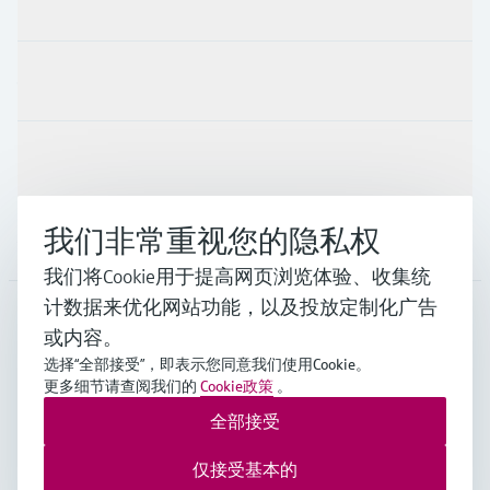
产品与服务
行业应用
支持
我们非常重视您的隐私权
公司
我们将Cookie用于提高网页浏览体验、收集统
计数据来优化网站功能，以及投放定制化广告
或内容。
CHN
•
中文
选择“全部接受”，即表示您同意我们使用Cookie。
更多细节请查阅我们的
Cookie政策
。
全部接受
Endress+Hauser Group Services AG ©版权所有
版本说明
使用条款
数据保护
通用条款与条件规范及营业执照
仅接受基本的
沪ICP备18006034号
沪公网安备 31011202012364号