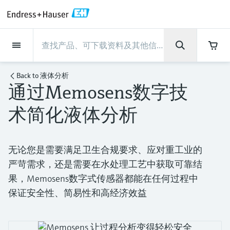
Back
Back
Back
Back
Back
Back
Back
Back
Back
Back
Back
Back
Back
Back
Back
Back
Back
Back
Back
Back
Back
Back
Back
Back
Back
Back
Back
Back
Back
Back
Back
Back
Back
Back
现场仪表
现场仪表
现场仪表
现场仪表
现场仪表
现场仪表
现场仪表
现场仪表
现场仪表
现场仪表
服务产品
服务产品
服务产品
服务产品
服务产品
服务产品
行业应用
行业应用
行业应用
行业应用
行业应用
行业应用
行业应用
行业应用
行业应用
支持
公司
公司
公司
公司
公司
公司
公司
公司
现场仪表
流量
物位测量
液体分析
温度测量
压力测量
系统产品
光学分析
Netilion IIoT
服务产品
Project and commissioning
技术支持服务
仪表维护
仪表性能优化服务
行业应用
支持
公司
Endress+Hauser集团
生产中心
集团实力
新闻与案例
活动和培训
您的Endress+Hauser职业生
services
涯
Back to
液体分析
通过Memosens数字技
流量
电磁流量计
雷达物位测量
pH电极和变送器
温度变送器
绝压和表压测量
数据管理仪&数据记录仪
TDLAS和QF分析仪
Netilion Value
Project and commissioning services
远程技术支持
验证服务
校准报告分析
食品与饮料
快速获取服务支持！
Endress+Hauser集团
公司概况
物位和压力测量
过程安全性
新闻与案例总览
培训
技术支持中心 —— Endress+Hauser提供全方
仪表调试服务
Explore open positions
术简化液体分析
位服务，与您相伴前行
物位测量
科里奥利质量流量计
Vibronic point level detection
电导率传感器和变送器
工业温度计
差压测量
过程测控仪
拉曼光谱分析仪
Netilion Health
技术支持服务
远程资产监控
现场仪表校准服务
优化校准间隔时间
水务和环境：保护 —— 节约 —— 提高
生产中心
Endress+Hauser在中国
Endress+Hauser流量
网络安全性
所有文章
研讨会
Industrial Project Management
在Endress+Hauser工作
下载区
液体分析
超声波流量计
导波雷达物位测量
浊度传感器和变送器
保护套管
选购全部
电源和安全栅
排放监测解决方案
Netilion Analytics
仪表维护
Process Instrumentation Courses
预防性维护服务
动态现场仪表评价和分析服务
石油与天然气：促进能源转型，实
集团实力
恩德斯豪斯科技中国
Endress+Hauser 液体分析
过程自动化项目流程
新闻稿
展览会
搜索和下载技术手册, 宣传资料, 出版物, 软
无论您是需要满足卫生合规要求、应对重工业的
现净零目标
Extended warranty
件更新, 视频, 证书等各类文件!
更多工作机会
严苛需求，还是需要在水处理工艺中获取可靠结
温度测量
涡街流量计
超声波物位测量
氯传感器和变送器
高温型温度计
WirelessHART解决方案
颗粒测量设备
Netilion Library
仪表性能优化服务
Repair of measuring instruments
客户案例
财务业绩
温度+系统产品
My Endress+Hauser
事实速览
在线研讨会和回放
果，Memosens数字式传感器都能在任何过程中
学习
生命科学：创新技术助推卓越运营
德国耶拿分析仪器公司的工作机会
保证安全性、简易性和高经济效益
压力测量
热式质量流量计
电容物位测量
溶解氧传感器和变送器
卫生型温度计
网关和调制解调器
数字分析仪解决方案
Netilion Inventory
View all
新闻与案例
集团管理层
Endress+Hauser 数字解决方案
建立电子采购流程，从容应对未来
媒体活动
峰会
化工：深化合作，助推可持续成功
需求
学习中心
IST创新传感器技术公司的工作机
系统产品
Differential pressure flow
静压液位测量
实验室检测仪表和便携式pH计
紧凑型温度计
设备配置用平板电脑
过程气体分析仪
Netilion Connect
活动和培训
发展历程
Endress+Hauser 光学分析
线下活动
学习中心 - 探索Endress+Hauser学习平台上