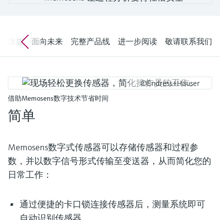
会
的指导课程与资源，随时随地提升技能。
measurement
电力与能源
光学分析
Conductive level measurement
全自动水质采样仪
温度开关
能量管理仪和应用管理仪
空气质量测量装置
Netilion Device Viewer
您的Endress+Hauser职业生涯
文化与价值观
Endress+Hauser SICK
查找市场活动及培训
活动和培训
Job opportunities at
选购全部
采矿、矿物加工及冶金：打造可持
根据需要，从培训、研讨会、展会、峰会或
Endress+Hauser SICK
济效益
面向未来
完整产品线
进一步阅读
敬请联系我们
Netilion IIoT
Float switch level measurement
TOC、COD和SAC分析仪
表面温度计
浪涌保护器
烟雾探测器
Netilion Water
可持续发展
Endress+Hauser Technology China
续的未来
在线研讨会等各种活动中灵活选择。
软件
放射线物位测量
ORP电极和变送器
线缆式温度计
选购全部
视距测量仪
关联公司
公用工程：可靠使用蒸汽
©Endress+Hauser
阻旋料位开关
污泥界面传感器和变送器
多点温度计
超高探测器
借助Memosens数字技术节省时间
产品工具
所有行业的关注焦点
简单
伺服液位测量
营养盐分析仪和传感器
选购全部
选购全部
通过产品筛选，选择测量仪表
工业领域的可持续发展解决方案
机电式物位测量
金属分析仪
Memosens数字式传感器可以存储传感器和过程参
通过产品特性查找适当的测量设备、软件或
系统组件。
数，并以数字信号形式传输至变送器，从而简化您的
数字化驱动流程工业转型升级
微波限位栅物位测量
光度计
日常工作：
Applicator 选型和计算软件
决策级过程透明度，赋能卓越运营
通过应用参数查找、选择并配置产品
Level measurement with pressure
微波传输测量原理
通过便捷的卡口锁连接传感器后，测量系统即可
Device Viewer
自动识别传感器。