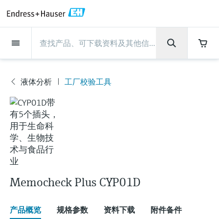
Back
Back
Back
Back
Back
Back
Back
Back
Back
Back
Back
Back
Back
Back
Back
Back
Back
Back
Back
Back
Back
Back
Back
Back
Back
Back
Back
Back
Back
Back
Back
Back
Back
Back
现场仪表
现场仪表
现场仪表
现场仪表
现场仪表
现场仪表
现场仪表
现场仪表
现场仪表
现场仪表
服务产品
服务产品
服务产品
服务产品
服务产品
服务产品
行业应用
行业应用
行业应用
行业应用
行业应用
行业应用
行业应用
行业应用
行业应用
支持
公司
公司
公司
公司
公司
公司
公司
公司
现场仪表
流量
物位测量
液体分析
温度测量
压力测量
系统产品
光学分析
Netilion IIoT
服务产品
Project and commissioning
技术支持服务
仪表维护
仪表性能优化服务
行业应用
支持
公司
Endress+Hauser集团
生产中心
集团实力
新闻与案例
活动和培训
您的Endress+Hauser职业生
services
涯
液体分析
工厂校验工具
流量
电磁流量计
雷达物位测量
pH电极和变送器
温度变送器
绝压和表压测量
数据管理仪&数据记录仪
TDLAS和QF分析仪
Netilion Value
Project and commissioning services
远程技术支持
验证服务
校准报告分析
食品与饮料
快速获取服务支持！
Endress+Hauser集团
公司概况
物位和压力测量
过程安全性
新闻与案例总览
培训
现
技术支持中心 —— Endress+Hauser提供全方
仪表调试服务
Explore open positions
场
位服务，与您相伴前行
物位测量
科里奥利质量流量计
Vibronic point level detection
电导率传感器和变送器
工业温度计
差压测量
过程测控仪
拉曼光谱分析仪
Netilion Health
技术支持服务
远程资产监控
现场仪表校准服务
优化校准间隔时间
水务和环境：保护 —— 节约 —— 提高
生产中心
Endress+Hauser在中国
Endress+Hauser流量
网络安全性
所有文章
研讨会
仪
表
Industrial Project Management
在Endress+Hauser工作
下载区
液体分析
超声波流量计
导波雷达物位测量
浊度传感器和变送器
保护套管
选购全部
电源和安全栅
排放监测解决方案
Netilion Analytics
仪表维护
Process Instrumentation Courses
预防性维护服务
动态现场仪表评价和分析服务
石油与天然气：促进能源转型，实
集团实力
恩德斯豪斯科技中国
Endress+Hauser 液体分析
过程自动化项目流程
新闻稿
展览会
搜索和下载技术手册, 宣传资料, 出版物, 软
现净零目标
Extended warranty
件更新, 视频, 证书等各类文件!
更多工作机会
温度测量
涡街流量计
超声波物位测量
氯传感器和变送器
高温型温度计
WirelessHART解决方案
颗粒测量设备
Netilion Library
仪表性能优化服务
Repair of measuring instruments
客户案例
财务业绩
温度+系统产品
My Endress+Hauser
事实速览
在线研讨会和回放
学习
生命科学：创新技术助推卓越运营
Memocheck Plus CYP01D
德国耶拿分析仪器公司的工作机会
压力测量
热式质量流量计
电容物位测量
溶解氧传感器和变送器
卫生型温度计
网关和调制解调器
数字分析仪解决方案
Netilion Inventory
View all
新闻与案例
集团管理层
Endress+Hauser 数字解决方案
建立电子采购流程，从容应对未来
媒体活动
峰会
化工：深化合作，助推可持续成功
需求
学习中心
IST创新传感器技术公司的工作机
产品概览
规格参数
资料下载
附件备件
系统产品
Differential pressure flow
静压液位测量
实验室检测仪表和便携式pH计
紧凑型温度计
设备配置用平板电脑
过程气体分析仪
Netilion Connect
活动和培训
发展历程
Endress+Hauser 光学分析
线下活动
学习中心 - 探索Endress+Hauser学习平台上