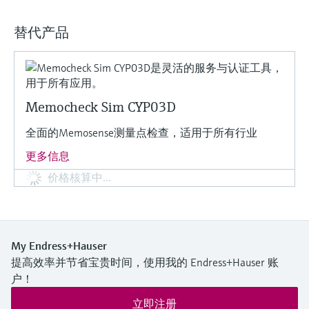
选购全部
Memosens数字技术
查找产品具体信息和文档
替代产品
选购全部
备件查找工具
您可通过产品型号、订单代码或序列号，轻
松查找所需备件。
Memocheck Sim CYP03D
全面的Memosense测量点检查，适用于所有行业
更多信息
价格核算中…
My Endress+Hauser
提高效率并节省宝贵时间，使用我的 Endress+Hauser 账
户！
立即注册