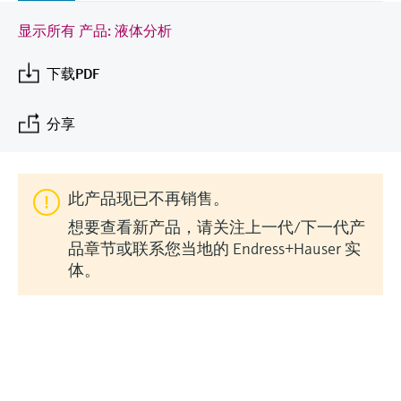
会
的指导课程与资源，随时随地提升技能。
measurement
电力与能源
显示所有 产品: 液体分析
光学分析
Conductive level measurement
全自动水质采样仪
温度开关
能量管理仪和应用管理仪
空气质量测量装置
Netilion Device Viewer
您的Endress+Hauser职业生涯
文化与价值观
Endress+Hauser SICK
查找市场活动及培训
活动和培训
Job opportunities at
选购全部
采矿、矿物加工及冶金：打造可持
根据需要，从培训、研讨会、展会、峰会或
Endress+Hauser SICK
下载PDF
Netilion IIoT
Float switch level measurement
TOC、COD和SAC分析仪
表面温度计
浪涌保护器
烟雾探测器
Netilion Water
可持续发展
Endress+Hauser Technology China
续的未来
在线研讨会等各种活动中灵活选择。
分享
软件
放射线物位测量
ORP电极和变送器
线缆式温度计
选购全部
视距测量仪
关联公司
公用工程：可靠使用蒸汽
阻旋料位开关
污泥界面传感器和变送器
多点温度计
超高探测器
此产品现已不再销售。
产品工具
所有行业的关注焦点
伺服液位测量
营养盐分析仪和传感器
选购全部
选购全部
想要查看新产品，请关注上一代/下一代产
品章节或联系您当地的 Endress+Hauser 实
通过产品筛选，选择测量仪表
工业领域的可持续发展解决方案
机电式物位测量
金属分析仪
体。
通过产品特性查找适当的测量设备、软件或
系统组件。
数字化驱动流程工业转型升级
微波限位栅物位测量
光度计
Applicator 选型和计算软件
决策级过程透明度，赋能卓越运营
通过应用参数查找、选择并配置产品
Level measurement with pressure
微波传输测量原理
©Endress+Hauser
Device Viewer