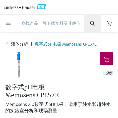
Back
Back
Back
Back
Back
Back
Back
Back
Back
Back
Back
Back
Back
Back
Back
Back
Back
Back
Back
Back
Back
Back
Back
Back
Back
Back
Back
Back
Back
Back
Back
Back
Back
Back
现场仪表
现场仪表
现场仪表
现场仪表
现场仪表
现场仪表
现场仪表
现场仪表
现场仪表
现场仪表
服务产品
服务产品
服务产品
服务产品
服务产品
服务产品
行业应用
行业应用
行业应用
行业应用
行业应用
行业应用
行业应用
行业应用
行业应用
支持
公司
公司
公司
公司
公司
公司
公司
公司
现场仪表
流量
物位测量
液体分析
温度测量
压力测量
系统产品
光学分析
Netilion IIoT
服务产品
Project and commissioning
技术支持服务
仪表维护
仪表性能优化服务
行业应用
支持
公司
Endress+Hauser集团
生产中心
集团实力
新闻与案例
活动和培训
您的Endress+Hauser职业生
services
涯
液体分析
数字式pH电极 Memosens CPL57E
流量
电磁流量计
雷达物位测量
pH电极和变送器
温度变送器
绝压和表压测量
数据管理仪&数据记录仪
TDLAS和QF分析仪
Netilion Value
Project and commissioning services
远程技术支持
验证服务
校准报告分析
食品与饮料
快速获取服务支持！
Endress+Hauser集团
公司概况
物位和压力测量
过程安全性
新闻与案例总览
培训
现
技术支持中心 —— Endress+Hauser提供全方
仪表调试服务
Explore open positions
场
位服务，与您相伴前行
物位测量
科里奥利质量流量计
Vibronic point level detection
电导率传感器和变送器
工业温度计
差压测量
过程测控仪
拉曼光谱分析仪
Netilion Health
技术支持服务
远程资产监控
现场仪表校准服务
优化校准间隔时间
水务和环境：保护 —— 节约 —— 提高
生产中心
Endress+Hauser在中国
Endress+Hauser流量
网络安全性
所有文章
研讨会
仪
表
Industrial Project Management
在Endress+Hauser工作
下载区
比较
液体分析
超声波流量计
导波雷达物位测量
浊度传感器和变送器
保护套管
选购全部
电源和安全栅
排放监测解决方案
Netilion Analytics
仪表维护
Process Instrumentation Courses
预防性维护服务
动态现场仪表评价和分析服务
石油与天然气：促进能源转型，实
集团实力
恩德斯豪斯科技中国
Endress+Hauser 液体分析
过程自动化项目流程
新闻稿
展览会
搜索和下载技术手册, 宣传资料, 出版物, 软
现净零目标
Extended warranty
件更新, 视频, 证书等各类文件!
更多工作机会
数字式pH电极
温度测量
涡街流量计
超声波物位测量
氯传感器和变送器
高温型温度计
WirelessHART解决方案
颗粒测量设备
Netilion Library
仪表性能优化服务
Repair of measuring instruments
客户案例
财务业绩
温度+系统产品
My Endress+Hauser
事实速览
在线研讨会和回放
学习
生命科学：创新技术助推卓越运营
Memosens CPL57E
德国耶拿分析仪器公司的工作机会
压力测量
热式质量流量计
电容物位测量
溶解氧传感器和变送器
卫生型温度计
网关和调制解调器
数字分析仪解决方案
Netilion Inventory
View all
新闻与案例
集团管理层
Endress+Hauser 数字解决方案
建立电子采购流程，从容应对未来
媒体活动
峰会
Memosens 2.0数字式pH电极，适用于纯水和超纯水
化工：深化合作，助推可持续成功
需求
学习中心
的实验室分析和现场测量
IST创新传感器技术公司的工作机
系统产品
Differential pressure flow
静压液位测量
实验室检测仪表和便携式pH计
紧凑型温度计
设备配置用平板电脑
过程气体分析仪
Netilion Connect
活动和培训
发展历程
Endress+Hauser 光学分析
线下活动
学习中心 - 探索Endress+Hauser学习平台上