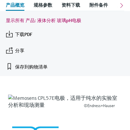
会
的指导课程与资源，随时随地提升技能。
measurement
电力与能源
产品概览
规格参数
资料下载
附件备件
关联
光学分析
Conductive level measurement
全自动水质采样仪
温度开关
能量管理仪和应用管理仪
空气质量测量装置
Netilion Device Viewer
您的Endress+Hauser职业生涯
文化与价值观
Endress+Hauser SICK
查找市场活动及培训
活动和培训
Job opportunities at
选购全部
采矿、矿物加工及冶金：打造可持
显示所有 产品: 液体分析 玻璃pH电极
根据需要，从培训、研讨会、展会、峰会或
Endress+Hauser SICK
Netilion IIoT
Float switch level measurement
TOC、COD和SAC分析仪
表面温度计
浪涌保护器
烟雾探测器
Netilion Water
可持续发展
Endress+Hauser Technology China
续的未来
在线研讨会等各种活动中灵活选择。
下载PDF
软件
放射线物位测量
ORP电极和变送器
线缆式温度计
选购全部
视距测量仪
关联公司
公用工程：可靠使用蒸汽
分享
阻旋料位开关
污泥界面传感器和变送器
多点温度计
超高探测器
产品工具
所有行业的关注焦点
保存到购物清单
伺服液位测量
营养盐分析仪和传感器
选购全部
选购全部
通过产品筛选，选择测量仪表
工业领域的可持续发展解决方案
机电式物位测量
金属分析仪
通过产品特性查找适当的测量设备、软件或
系统组件。
数字化驱动流程工业转型升级
微波限位栅物位测量
光度计
©Endress+Hauser
Applicator 选型和计算软件
决策级过程透明度，赋能卓越运营
通过应用参数查找、选择并配置产品
Level measurement with pressure
微波传输测量原理
Device Viewer