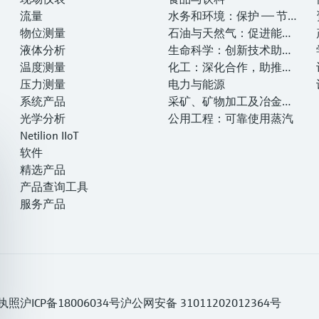
流量
水务和环境：保护 —— 节约
物位测量
—— 提高
石油与天然气：促进能源
液体分析
转型，实现净零目标
生命科学：创新技术助推
温度测量
卓越运营
化工：深化合作，助推可
压力测量
持续成功
电力与能源
系统产品
采矿、矿物加工及冶金：
光学分析
打造可持续的未来
公用工程：可靠使用蒸汽
Netilion IIoT
软件
精选产品
产品查询工具
服务产品
执照
沪ICP备18006034号
沪公网安备 31011202012364号