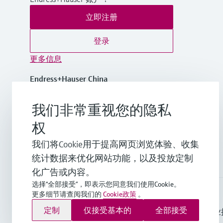
立即注册
登录
更多信息
Endress+Hauser China
中国
我们非常重视您的隐私
+86-21-2403 9600
权
我们将Cookie用于提高网页浏览体验、收集
info.cn@endress.com
统计数据来优化网站功能，以及投放定制
化广告或内容。
选择“全部接受”，即表示您同意我们使用Cookie。
更多细节请查阅我们的
Cookie政策
。
Endress+Hauser Group Services AG ©版权所有
定制
仅接受基本的
全部接受
版本说明
使用条款
数据保护
通用条款与条件规范及营业