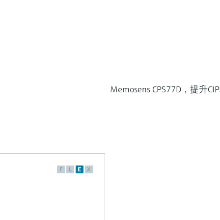
Memosens CPS77D，提升C
F
L
E
X