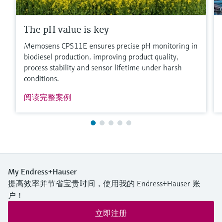
The pH value is key
Memosens CPS11E ensures precise pH monitoring in
biodiesel production, improving product quality,
process stability and sensor lifetime under harsh
conditions.
阅读完整案例
My Endress+Hauser
提高效率并节省宝贵时间，使用我的 Endress+Hauser 账
户！
立即注册