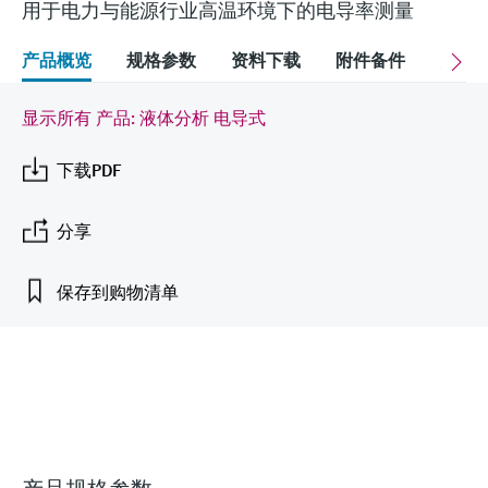
会
的指导课程与资源，随时随地提升技能。
用于电力与能源行业高温环境下的电导率测量
measurement
电力与能源
光学分析
Conductive level measurement
全自动水质采样仪
温度开关
能量管理仪和应用管理仪
空气质量测量装置
Netilion Device Viewer
您的Endress+Hauser职业生涯
文化与价值观
Endress+Hauser SICK
查找市场活动及培训
活动和培训
Job opportunities at
产品概览
规格参数
资料下载
附件备件
关联
选购全部
采矿、矿物加工及冶金：打造可持
根据需要，从培训、研讨会、展会、峰会或
Endress+Hauser SICK
Netilion IIoT
Float switch level measurement
TOC、COD和SAC分析仪
表面温度计
浪涌保护器
烟雾探测器
Netilion Water
可持续发展
Endress+Hauser Technology China
续的未来
在线研讨会等各种活动中灵活选择。
显示所有 产品: 液体分析 电导式
软件
放射线物位测量
ORP电极和变送器
线缆式温度计
选购全部
视距测量仪
关联公司
公用工程：可靠使用蒸汽
下载PDF
阻旋料位开关
污泥界面传感器和变送器
多点温度计
超高探测器
分享
产品工具
所有行业的关注焦点
伺服液位测量
营养盐分析仪和传感器
选购全部
选购全部
保存到购物清单
通过产品筛选，选择测量仪表
工业领域的可持续发展解决方案
机电式物位测量
金属分析仪
通过产品特性查找适当的测量设备、软件或
系统组件。
数字化驱动流程工业转型升级
微波限位栅物位测量
光度计
©Endress+Hauser
Applicator 选型和计算软件
决策级过程透明度，赋能卓越运营
通过应用参数查找、选择并配置产品
Level measurement with pressure
微波传输测量原理
Device Viewer