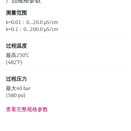
产品规格参数
选购全部
Memosens数字技术
查找产品具体信息和文档
测量范围
选购全部
备件查找工具
k=0.01：0...20.0 µS/cm
您可通过产品型号、订单代码或序列号，轻
k=0.1：0...200.0 µS/cm
松查找所需备件。
过程温度
最高250°C
(482°F)
过程压力
最大40 bar
(580 psi)
查看完整规格参数