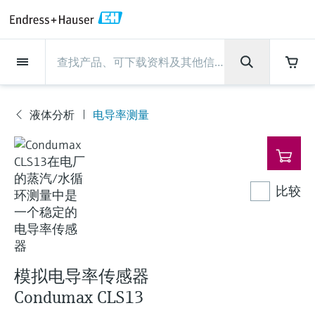
Back
Back
Back
Back
Back
Back
Back
Back
Back
Back
Back
Back
Back
Back
Back
Back
Back
Back
Back
Back
Back
Back
Back
Back
Back
Back
Back
Back
Back
Back
Back
Back
Back
Back
现场仪表
现场仪表
现场仪表
现场仪表
现场仪表
现场仪表
现场仪表
现场仪表
现场仪表
现场仪表
服务产品
服务产品
服务产品
服务产品
服务产品
服务产品
行业应用
行业应用
行业应用
行业应用
行业应用
行业应用
行业应用
行业应用
行业应用
支持
公司
公司
公司
公司
公司
公司
公司
公司
现场仪表
流量
物位测量
液体分析
温度测量
压力测量
系统产品
光学分析
Netilion IIoT
服务产品
Project and commissioning
技术支持服务
仪表维护
仪表性能优化服务
行业应用
支持
公司
Endress+Hauser集团
生产中心
集团实力
新闻与案例
活动和培训
您的Endress+Hauser职业生
services
涯
液体分析
电导率测量
流量
电磁流量计
雷达物位测量
pH电极和变送器
温度变送器
绝压和表压测量
数据管理仪&数据记录仪
TDLAS和QF分析仪
Netilion Value
Project and commissioning services
远程技术支持
验证服务
校准报告分析
食品与饮料
快速获取服务支持！
Endress+Hauser集团
公司概况
物位和压力测量
过程安全性
新闻与案例总览
培训
现
技术支持中心 —— Endress+Hauser提供全方
仪表调试服务
Explore open positions
场
位服务，与您相伴前行
物位测量
科里奥利质量流量计
Vibronic point level detection
电导率传感器和变送器
工业温度计
差压测量
过程测控仪
拉曼光谱分析仪
Netilion Health
技术支持服务
远程资产监控
现场仪表校准服务
优化校准间隔时间
水务和环境：保护 —— 节约 —— 提高
生产中心
Endress+Hauser在中国
Endress+Hauser流量
网络安全性
所有文章
研讨会
仪
表
Industrial Project Management
在Endress+Hauser工作
下载区
比较
液体分析
超声波流量计
导波雷达物位测量
浊度传感器和变送器
保护套管
选购全部
电源和安全栅
排放监测解决方案
Netilion Analytics
仪表维护
Process Instrumentation Courses
预防性维护服务
动态现场仪表评价和分析服务
石油与天然气：促进能源转型，实
集团实力
恩德斯豪斯科技中国
Endress+Hauser 液体分析
过程自动化项目流程
新闻稿
展览会
搜索和下载技术手册, 宣传资料, 出版物, 软
现净零目标
Extended warranty
件更新, 视频, 证书等各类文件!
更多工作机会
温度测量
涡街流量计
超声波物位测量
氯传感器和变送器
高温型温度计
WirelessHART解决方案
颗粒测量设备
Netilion Library
仪表性能优化服务
Repair of measuring instruments
客户案例
财务业绩
温度+系统产品
My Endress+Hauser
事实速览
在线研讨会和回放
学习
生命科学：创新技术助推卓越运营
德国耶拿分析仪器公司的工作机会
压力测量
热式质量流量计
电容物位测量
溶解氧传感器和变送器
卫生型温度计
网关和调制解调器
数字分析仪解决方案
Netilion Inventory
View all
新闻与案例
集团管理层
Endress+Hauser 数字解决方案
建立电子采购流程，从容应对未来
媒体活动
峰会
模拟电导率传感器
化工：深化合作，助推可持续成功
需求
学习中心
Condumax CLS13
IST创新传感器技术公司的工作机
系统产品
Differential pressure flow
静压液位测量
实验室检测仪表和便携式pH计
紧凑型温度计
设备配置用平板电脑
过程气体分析仪
Netilion Connect
活动和培训
发展历程
Endress+Hauser 光学分析
线下活动
学习中心 - 探索Endress+Hauser学习平台上