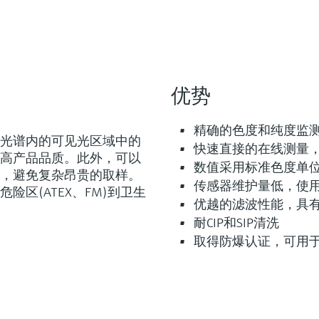
优势
精确的色度和纯度监
电磁光谱内的可见光区域中的
快速直接的在线测量
高产品品质。此外，可以
数值采用标准色度单位(A
，避免复杂昂贵的取样。
传感器维护量低，使
危险区(ATEX、FM)到卫生
优越的滤波性能，具
耐CIP和SIP清洗
取得防爆认证，可用
灵活满足各类仪表选型要求
型 (0)
Extended选型 (6)
Xpert选型 
当前结果
E
X