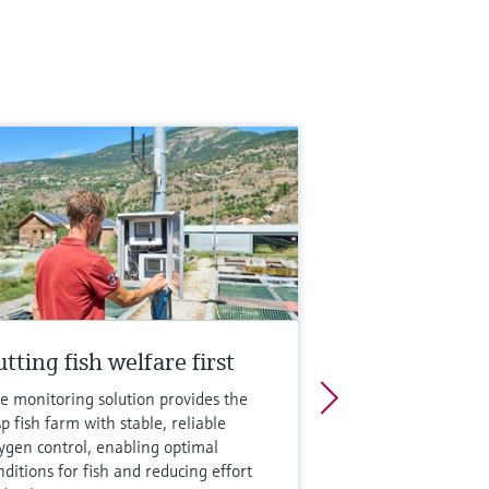
...50 OD（取决于光程）
程温度
.90 °C (34...194 °F)
 130 °C (266 °F)，2小时
程压力
大100 bar（取决于流通式安装支架
UA260）
多信息
比较
tting fish welfare first
e monitoring solution provides the
sp fish farm with stable, reliable
ygen control, enabling optimal
nditions for fish and reducing effort