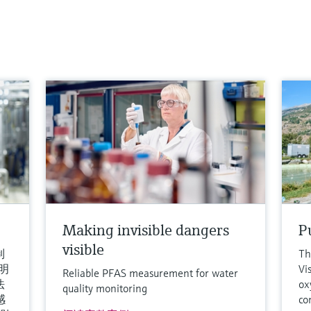
0...50 OD（取决于光程）
0
过程温度
过
0...90 °C (32...194 °F)，连续测量，最高130°C
0..
(266°F)，在2小时内
最高
过程压力
过
0...100 bar（取决于流通式安装支架）
最
O
更多信息
更
比较
Making invisible dangers
Pu
visible
制
Th
明
Vi
Reliable PFAS measurement for water
法
ox
quality monitoring
感
co