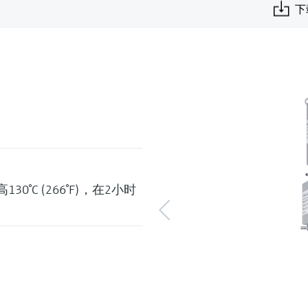
下
最高130°C (266°F)，在2小时
）