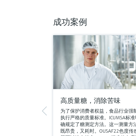
0...3 AU
0...6 OD（取决于光程）
过程温度
成功案例
0...90°C (32...194°F)，连续测量最高130°C
(266°F)，在2小时内
过程压力
管道安装的最大压力为10 bar (150 psi)
更多信息
比较
高质量糖，消除苦味
为了保护消费者权益，食品行业强
执行严格的质量标准。ICUMSA标准
确规定了糖测定方法。这一测量方
既昂贵，又耗时。OUSAF22色度传