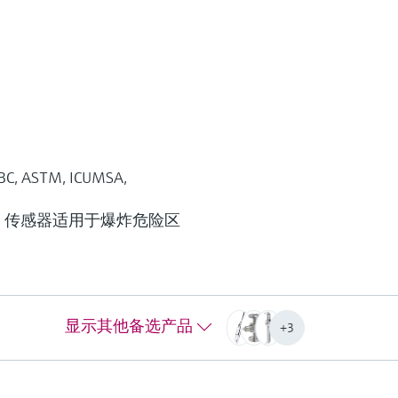
X
F
L
E
X
C, ASTM, ICUMSA,
光
悬浮固体浓度和色度传感器
FM，传感器适用于爆炸危险区
OUSAF12
O
OUSAF12近红外(NIR) /可见光(VIS)吸
O
光传感器能够更好的控制产品品质和
供
用
工艺过程。可以满足所有条件下的测
实
它
显示其他备选产品
量，从危险区域到卫生型过程应用。
测
+3
您
测量范围
测
0...2.5 AU
0..