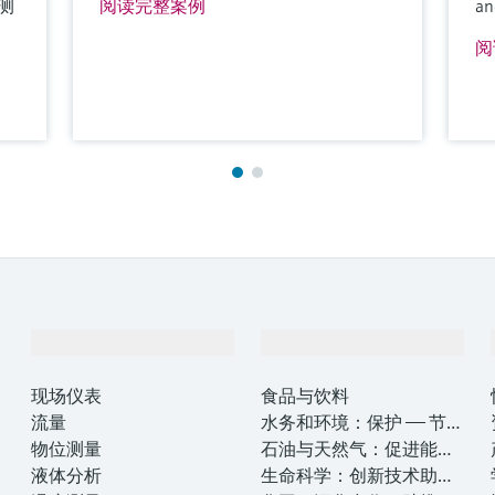
测
阅读完整案例
an
阅
产品与服务
行业应用
现场仪表
食品与饮料
流量
水务和环境：保护 —— 节约
物位测量
—— 提高
石油与天然气：促进能源
液体分析
转型，实现净零目标
生命科学：创新技术助推