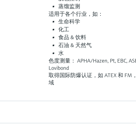
蒸馏监测
适用于各个行业，如：
创新技术助力工艺流程优化
生命科学
化工
食品 & 饮料
F
L
E
石油 & 天然气
水
色度测量： APHA/Hazen, Pt, EBC, ASB
Lovibond
非玻璃型可见光 / 近红外
取得国际防爆认证，如 ATEX 和 
吸收传感器
域
OUSAF11
OUSAF11是一款非玻璃型传感器，
于在线监测相位变化和悬浮固体。
的非玻璃型和卫生型设计，保证为
的产品随时提供最高安全性。
测量范围