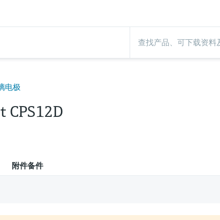
璃电极
nt CPS12D
附件备件