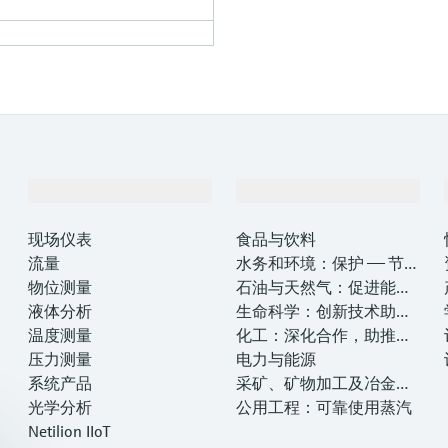
产品与服务
行业应用
现场仪表
食品与饮料
流量
水务和环境：保护 —— 节约
物位测量
—— 提高
石油与天然气：促进能源
液体分析
转型，实现净零目标
生命科学：创新技术助推
温度测量
卓越运营
化工：深化合作，助推可
压力测量
持续成功
电力与能源
系统产品
采矿、矿物加工及冶金：
光学分析
打造可持续的未来
公用工程：可靠使用蒸汽
Netilion IIoT