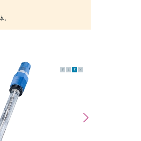
实体。
F
L
E
X