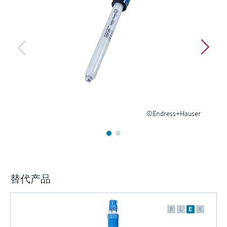
选购全部
Memosens数字技术
查找产品具体信息和文档
选购全部
备件查找工具
您可通过产品型号、订单代码或序列号，轻
松查找所需备件。
©Endress+Hauser
替代产品
F
L
E
X