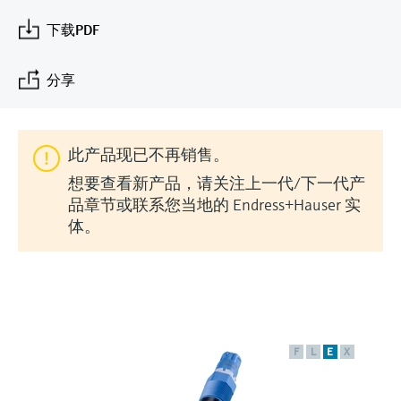
会
的指导课程与资源，随时随地提升技能。
measurement
电力与能源
下载PDF
光学分析
Conductive level measurement
全自动水质采样仪
温度开关
能量管理仪和应用管理仪
空气质量测量装置
Netilion Device Viewer
您的Endress+Hauser职业生涯
文化与价值观
Endress+Hauser SICK
查找市场活动及培训
活动和培训
Job opportunities at
选购全部
采矿、矿物加工及冶金：打造可持
根据需要，从培训、研讨会、展会、峰会或
Endress+Hauser SICK
Netilion IIoT
Float switch level measurement
TOC、COD和SAC分析仪
表面温度计
浪涌保护器
烟雾探测器
Netilion Water
可持续发展
Endress+Hauser Technology China
分享
续的未来
在线研讨会等各种活动中灵活选择。
软件
放射线物位测量
ORP电极和变送器
线缆式温度计
选购全部
视距测量仪
关联公司
公用工程：可靠使用蒸汽
此产品现已不再销售。
阻旋料位开关
污泥界面传感器和变送器
多点温度计
超高探测器
想要查看新产品，请关注上一代/下一代产
产品工具
品章节或联系您当地的 Endress+Hauser 实
所有行业的关注焦点
伺服液位测量
营养盐分析仪和传感器
选购全部
选购全部
体。
通过产品筛选，选择测量仪表
工业领域的可持续发展解决方案
机电式物位测量
金属分析仪
通过产品特性查找适当的测量设备、软件或
系统组件。
数字化驱动流程工业转型升级
微波限位栅物位测量
光度计
Applicator 选型和计算软件
决策级过程透明度，赋能卓越运营
F
L
E
X
通过应用参数查找、选择并配置产品
Level measurement with pressure
微波传输测量原理
Device Viewer