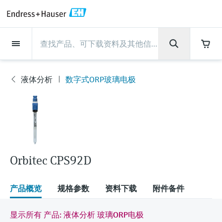
Back
Back
Back
Back
Back
Back
Back
Back
Back
Back
Back
Back
Back
Back
Back
Back
Back
Back
Back
Back
Back
Back
Back
Back
Back
Back
Back
Back
Back
Back
Back
Back
Back
Back
现场仪表
现场仪表
现场仪表
现场仪表
现场仪表
现场仪表
现场仪表
现场仪表
现场仪表
现场仪表
服务产品
服务产品
服务产品
服务产品
服务产品
服务产品
行业应用
行业应用
行业应用
行业应用
行业应用
行业应用
行业应用
行业应用
行业应用
支持
公司
公司
公司
公司
公司
公司
公司
公司
现场仪表
流量
物位测量
液体分析
温度测量
压力测量
系统产品
光学分析
Netilion IIoT
服务产品
Project and commissioning
技术支持服务
仪表维护
仪表性能优化服务
行业应用
支持
公司
Endress+Hauser集团
生产中心
集团实力
新闻与案例
活动和培训
您的Endress+Hauser职业生
services
涯
液体分析
数字式ORP玻璃电极
流量
电磁流量计
雷达物位测量
pH电极和变送器
温度变送器
绝压和表压测量
数据管理仪&数据记录仪
TDLAS和QF分析仪
Netilion Value
Project and commissioning services
远程技术支持
验证服务
校准报告分析
食品与饮料
快速获取服务支持！
Endress+Hauser集团
公司概况
物位和压力测量
过程安全性
新闻与案例总览
培训
现
技术支持中心 —— Endress+Hauser提供全方
仪表调试服务
Explore open positions
场
位服务，与您相伴前行
物位测量
科里奥利质量流量计
Vibronic point level detection
电导率传感器和变送器
工业温度计
差压测量
过程测控仪
拉曼光谱分析仪
Netilion Health
技术支持服务
远程资产监控
现场仪表校准服务
优化校准间隔时间
水务和环境：保护 —— 节约 —— 提高
生产中心
Endress+Hauser在中国
Endress+Hauser流量
网络安全性
所有文章
研讨会
仪
表
Industrial Project Management
在Endress+Hauser工作
下载区
液体分析
超声波流量计
导波雷达物位测量
浊度传感器和变送器
保护套管
选购全部
电源和安全栅
排放监测解决方案
Netilion Analytics
仪表维护
Process Instrumentation Courses
预防性维护服务
动态现场仪表评价和分析服务
石油与天然气：促进能源转型，实
集团实力
恩德斯豪斯科技中国
Endress+Hauser 液体分析
过程自动化项目流程
新闻稿
展览会
搜索和下载技术手册, 宣传资料, 出版物, 软
现净零目标
Extended warranty
件更新, 视频, 证书等各类文件!
更多工作机会
Orbitec CPS92D
温度测量
涡街流量计
超声波物位测量
氯传感器和变送器
高温型温度计
WirelessHART解决方案
颗粒测量设备
Netilion Library
仪表性能优化服务
Repair of measuring instruments
客户案例
财务业绩
温度+系统产品
My Endress+Hauser
事实速览
在线研讨会和回放
学习
生命科学：创新技术助推卓越运营
德国耶拿分析仪器公司的工作机会
压力测量
热式质量流量计
电容物位测量
溶解氧传感器和变送器
卫生型温度计
网关和调制解调器
数字分析仪解决方案
Netilion Inventory
View all
新闻与案例
集团管理层
Endress+Hauser 数字解决方案
建立电子采购流程，从容应对未来
媒体活动
峰会
产品概览
规格参数
资料下载
附件备件
化工：深化合作，助推可持续成功
需求
学习中心
IST创新传感器技术公司的工作机
系统产品
Differential pressure flow
静压液位测量
实验室检测仪表和便携式pH计
紧凑型温度计
设备配置用平板电脑
过程气体分析仪
Netilion Connect
活动和培训
发展历程
Endress+Hauser 光学分析
线下活动
显示所有 产品: 液体分析 玻璃ORP电极
学习中心 - 探索Endress+Hauser学习平台上