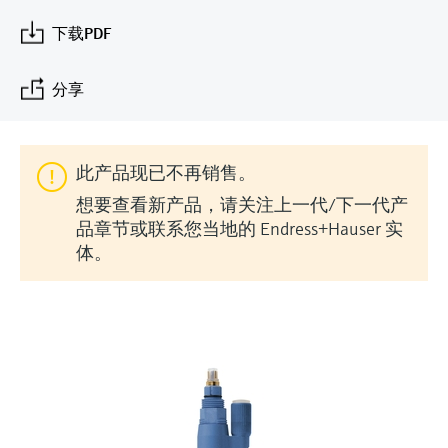
会
的指导课程与资源，随时随地提升技能。
measurement
电力与能源
下载PDF
光学分析
Conductive level measurement
全自动水质采样仪
温度开关
能量管理仪和应用管理仪
空气质量测量装置
Netilion Device Viewer
您的Endress+Hauser职业生涯
文化与价值观
Endress+Hauser SICK
查找市场活动及培训
活动和培训
Job opportunities at
选购全部
采矿、矿物加工及冶金：打造可持
根据需要，从培训、研讨会、展会、峰会或
Endress+Hauser SICK
Netilion IIoT
Float switch level measurement
TOC、COD和SAC分析仪
表面温度计
浪涌保护器
烟雾探测器
Netilion Water
可持续发展
Endress+Hauser Technology China
分享
续的未来
在线研讨会等各种活动中灵活选择。
软件
放射线物位测量
ORP电极和变送器
线缆式温度计
选购全部
视距测量仪
关联公司
公用工程：可靠使用蒸汽
此产品现已不再销售。
阻旋料位开关
污泥界面传感器和变送器
多点温度计
超高探测器
想要查看新产品，请关注上一代/下一代产
产品工具
品章节或联系您当地的 Endress+Hauser 实
所有行业的关注焦点
伺服液位测量
营养盐分析仪和传感器
选购全部
选购全部
体。
通过产品筛选，选择测量仪表
工业领域的可持续发展解决方案
机电式物位测量
金属分析仪
通过产品特性查找适当的测量设备、软件或
系统组件。
数字化驱动流程工业转型升级
微波限位栅物位测量
光度计
Applicator 选型和计算软件
决策级过程透明度，赋能卓越运营
通过应用参数查找、选择并配置产品
Level measurement with pressure
微波传输测量原理
Device Viewer