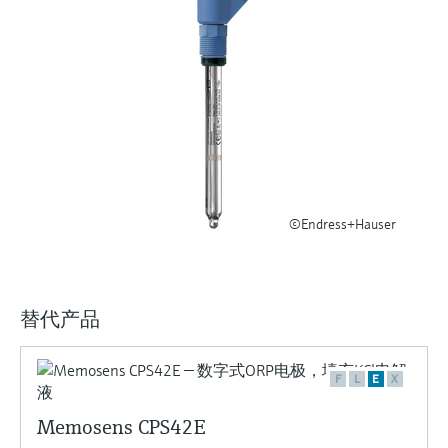
选购全部
Memosens数字技术
查找产品具体信息和文档
选购全部
备件查找工具
您可通过产品型号、订单代码或序列号，轻
松查找所需备件。
©Endress+Hauser
替代产品
F
L
E
X
Memosens CPS42E