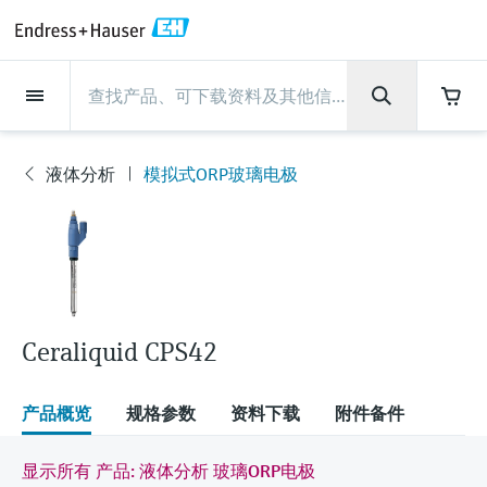
Back
Back
Back
Back
Back
Back
Back
Back
Back
Back
Back
Back
Back
Back
Back
Back
Back
Back
Back
Back
Back
Back
Back
Back
Back
Back
Back
Back
Back
Back
Back
Back
Back
Back
现场仪表
现场仪表
现场仪表
现场仪表
现场仪表
现场仪表
现场仪表
现场仪表
现场仪表
现场仪表
服务产品
服务产品
服务产品
服务产品
服务产品
服务产品
行业应用
行业应用
行业应用
行业应用
行业应用
行业应用
行业应用
行业应用
行业应用
支持
公司
公司
公司
公司
公司
公司
公司
公司
现场仪表
流量
物位测量
液体分析
温度测量
压力测量
系统产品
光学分析
Netilion IIoT
服务产品
Project and commissioning
技术支持服务
仪表维护
仪表性能优化服务
行业应用
支持
公司
Endress+Hauser集团
生产中心
集团实力
新闻与案例
活动和培训
您的Endress+Hauser职业生
services
涯
液体分析
模拟式ORP玻璃电极
流量
电磁流量计
雷达物位测量
pH电极和变送器
温度变送器
绝压和表压测量
数据管理仪&数据记录仪
TDLAS和QF分析仪
Netilion Value
Project and commissioning services
远程技术支持
验证服务
校准报告分析
食品与饮料
快速获取服务支持！
Endress+Hauser集团
公司概况
物位和压力测量
过程安全性
新闻与案例总览
培训
现
技术支持中心 —— Endress+Hauser提供全方
仪表调试服务
Explore open positions
场
位服务，与您相伴前行
物位测量
科里奥利质量流量计
Vibronic point level detection
电导率传感器和变送器
工业温度计
差压测量
过程测控仪
拉曼光谱分析仪
Netilion Health
技术支持服务
远程资产监控
现场仪表校准服务
优化校准间隔时间
水务和环境：保护 —— 节约 —— 提高
生产中心
Endress+Hauser在中国
Endress+Hauser流量
网络安全性
所有文章
研讨会
仪
表
Industrial Project Management
在Endress+Hauser工作
下载区
液体分析
超声波流量计
导波雷达物位测量
浊度传感器和变送器
保护套管
选购全部
电源和安全栅
排放监测解决方案
Netilion Analytics
仪表维护
Process Instrumentation Courses
预防性维护服务
动态现场仪表评价和分析服务
石油与天然气：促进能源转型，实
集团实力
恩德斯豪斯科技中国
Endress+Hauser 液体分析
过程自动化项目流程
新闻稿
展览会
搜索和下载技术手册, 宣传资料, 出版物, 软
现净零目标
Extended warranty
件更新, 视频, 证书等各类文件!
更多工作机会
Ceraliquid CPS42
温度测量
涡街流量计
超声波物位测量
氯传感器和变送器
高温型温度计
WirelessHART解决方案
颗粒测量设备
Netilion Library
仪表性能优化服务
Repair of measuring instruments
客户案例
财务业绩
温度+系统产品
My Endress+Hauser
事实速览
在线研讨会和回放
学习
生命科学：创新技术助推卓越运营
德国耶拿分析仪器公司的工作机会
压力测量
热式质量流量计
电容物位测量
溶解氧传感器和变送器
卫生型温度计
网关和调制解调器
数字分析仪解决方案
Netilion Inventory
View all
新闻与案例
集团管理层
Endress+Hauser 数字解决方案
建立电子采购流程，从容应对未来
媒体活动
峰会
产品概览
规格参数
资料下载
附件备件
化工：深化合作，助推可持续成功
需求
学习中心
IST创新传感器技术公司的工作机
系统产品
Differential pressure flow
静压液位测量
实验室检测仪表和便携式pH计
紧凑型温度计
设备配置用平板电脑
过程气体分析仪
Netilion Connect
活动和培训
发展历程
Endress+Hauser 光学分析
线下活动
显示所有 产品: 液体分析 玻璃ORP电极
学习中心 - 探索Endress+Hauser学习平台上