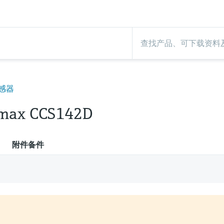
感器
max CCS142D
附件备件