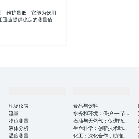
固耐用，维护量低。它能为饮用
用迅速提供稳定的测量值。
产品与服务
行业应用
现场仪表
食品与饮料
流量
水务和环境：保护 —— 节约
物位测量
—— 提高
石油与天然气：促进能源
液体分析
转型，实现净零目标
生命科学：创新技术助推
温度测量
卓越运营
化工：深化合作，助推可