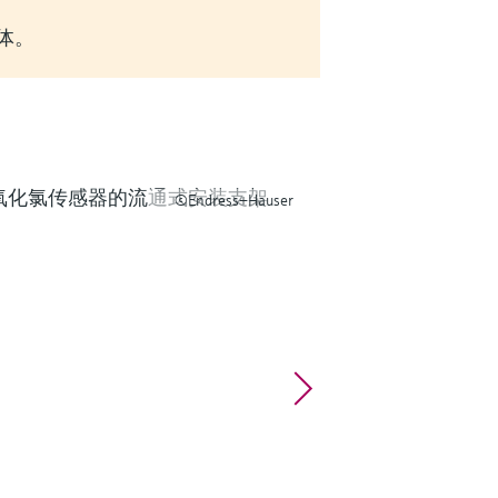
实体。
©Endress+Hauser