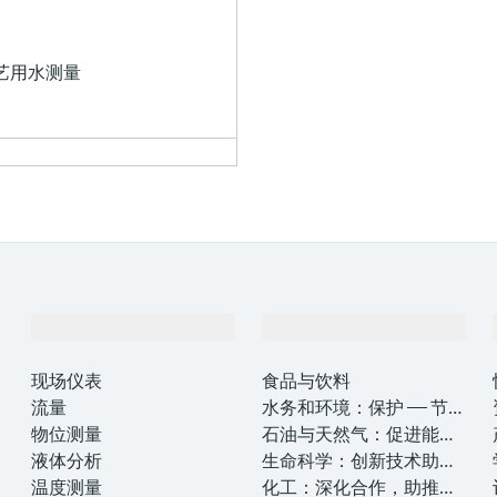
艺用水测量
产品与服务
行业应用
现场仪表
食品与饮料
流量
水务和环境：保护 —— 节约
物位测量
—— 提高
石油与天然气：促进能源
液体分析
转型，实现净零目标
生命科学：创新技术助推
温度测量
卓越运营
化工：深化合作，助推可