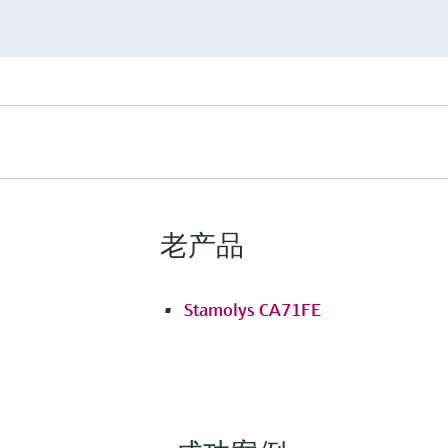
Liquiline System CA80AL
分析仪能够精准测量饮用水和废水
的铝离子含量，确保合规。帮助用
优化絮凝和除磷过程中使用的铝离
剂量。
测量范围
15...1000 µg/l
过程温度
老产品
4...40 °C (39.2...104 °F)
过程压力
在大气压下，小于0.2 bar
Stamolys CA71FE
更多信息
比较