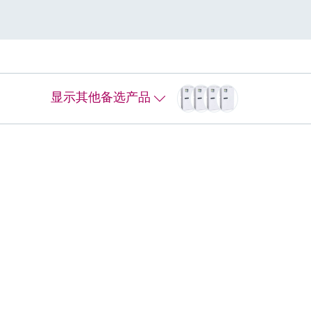
Liquiline System CA80CR
L
中
分析仪可以进行高精度在线测量，优
分
户
化去除工业废水中的铬离子(VI)。确
用
子
保满足电镀和皮革制造的环保要求。
化
显示其他备选产品
测量范围
测
0.03...2.5 mg/l Cr(VI)
0.8
0.2...5.0 mg/l Cr(VI)
过
过程温度
4..
4...40 °C (41...104 °F)
过
过程压力
在
在大气压下，绝压小于0.2 bar
更
更多信息
比较