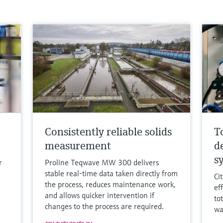
Consistently reliable solids
T
measurement
d
s
r
Proline Teqwave MW 300 delivers
stable real-time data taken directly from
Ci
the process, reduces maintenance work,
ef
and allows quicker intervention if
to
changes to the process are required.
wa