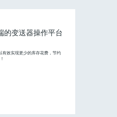
e：尖端的变送器操作平台
(0)
，您可以有效实现更少的库存花费，节约
！
什么是FLEX产品选型
F
L
E
X
水质硬度分析仪