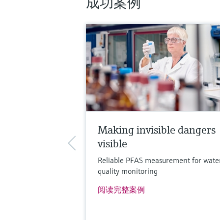
成功案例
Making invisible dangers
visible
Reliable PFAS measurement for wate
quality monitoring
阅读完整案例