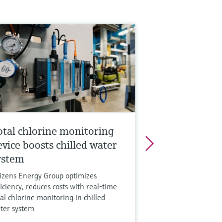
otal chlorine monitoring
evice boosts chilled water
ystem
tizens Energy Group optimizes
ficiency, reduces costs with real-time
tal chlorine monitoring in chilled
ter system