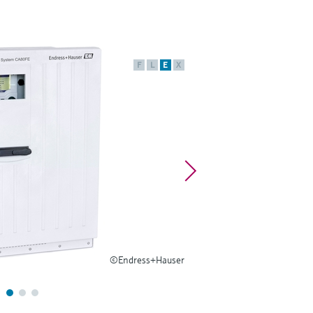
F
L
E
X
©Endress+Hauser