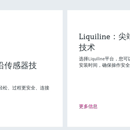
灵活满足各类仪表选型要求
Liquilin
技术
型 (0)
Extended选型 (4)
Xpert选型 
当前结果
E
X
选择Liquiline平台
：前沿传感器技
安装时间，确保操作安全
工作更轻松、过程更安全、连接
X
F
L
E
X
更多信息
铬离子(VI)分析仪