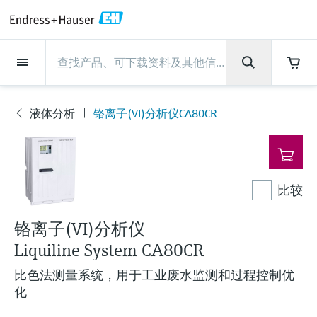
Back
Back
Back
Back
Back
Back
Back
Back
Back
Back
Back
Back
Back
Back
Back
Back
Back
Back
Back
Back
Back
Back
Back
Back
Back
Back
Back
Back
Back
Back
Back
Back
Back
Back
现场仪表
现场仪表
现场仪表
现场仪表
现场仪表
现场仪表
现场仪表
现场仪表
现场仪表
现场仪表
服务产品
服务产品
服务产品
服务产品
服务产品
服务产品
行业应用
行业应用
行业应用
行业应用
行业应用
行业应用
行业应用
行业应用
行业应用
支持
公司
公司
公司
公司
公司
公司
公司
公司
现场仪表
流量
物位测量
液体分析
温度测量
压力测量
系统产品
光学分析
Netilion IIoT
服务产品
Project and commissioning
技术支持服务
仪表维护
仪表性能优化服务
行业应用
支持
公司
Endress+Hauser集团
生产中心
集团实力
新闻与案例
活动和培训
您的Endress+Hauser职业生
services
涯
液体分析
铬离子(VI)分析仪CA80CR
流量
电磁流量计
雷达物位测量
pH电极和变送器
温度变送器
绝压和表压测量
数据管理仪&数据记录仪
TDLAS和QF分析仪
Netilion Value
Project and commissioning services
远程技术支持
验证服务
校准报告分析
食品与饮料
快速获取服务支持！
Endress+Hauser集团
公司概况
物位和压力测量
过程安全性
新闻与案例总览
培训
现
技术支持中心 —— Endress+Hauser提供全方
仪表调试服务
Explore open positions
场
位服务，与您相伴前行
物位测量
科里奥利质量流量计
Vibronic point level detection
电导率传感器和变送器
工业温度计
差压测量
过程测控仪
拉曼光谱分析仪
Netilion Health
技术支持服务
远程资产监控
现场仪表校准服务
优化校准间隔时间
水务和环境：保护 —— 节约 —— 提高
生产中心
Endress+Hauser在中国
Endress+Hauser流量
网络安全性
所有文章
研讨会
仪
表
Industrial Project Management
在Endress+Hauser工作
下载区
比较
液体分析
超声波流量计
导波雷达物位测量
浊度传感器和变送器
保护套管
选购全部
电源和安全栅
排放监测解决方案
Netilion Analytics
仪表维护
Process Instrumentation Courses
预防性维护服务
动态现场仪表评价和分析服务
石油与天然气：促进能源转型，实
集团实力
恩德斯豪斯科技中国
Endress+Hauser 液体分析
过程自动化项目流程
新闻稿
展览会
搜索和下载技术手册, 宣传资料, 出版物, 软
现净零目标
Extended warranty
件更新, 视频, 证书等各类文件!
更多工作机会
铬离子(VI)分析仪
温度测量
涡街流量计
超声波物位测量
氯传感器和变送器
高温型温度计
WirelessHART解决方案
颗粒测量设备
Netilion Library
仪表性能优化服务
Repair of measuring instruments
客户案例
财务业绩
温度+系统产品
My Endress+Hauser
事实速览
在线研讨会和回放
Liquiline System CA80CR
学习
生命科学：创新技术助推卓越运营
德国耶拿分析仪器公司的工作机会
压力测量
热式质量流量计
电容物位测量
溶解氧传感器和变送器
卫生型温度计
网关和调制解调器
数字分析仪解决方案
Netilion Inventory
View all
新闻与案例
集团管理层
Endress+Hauser 数字解决方案
建立电子采购流程，从容应对未来
媒体活动
峰会
比色法测量系统，用于工业废水监测和过程控制优
化工：深化合作，助推可持续成功
需求
学习中心
化
IST创新传感器技术公司的工作机
系统产品
Differential pressure flow
静压液位测量
实验室检测仪表和便携式pH计
紧凑型温度计
设备配置用平板电脑
过程气体分析仪
Netilion Connect
活动和培训
发展历程
Endress+Hauser 光学分析
线下活动
学习中心 - 探索Endress+Hauser学习平台上