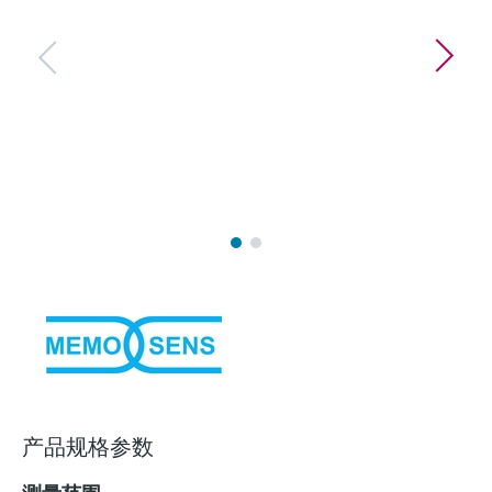
选购全部
Memosens数字技术
查找产品具体信息和文档
选购全部
备件查找工具
您可通过产品型号、订单代码或序列号，轻
松查找所需备件。
产品规格参数