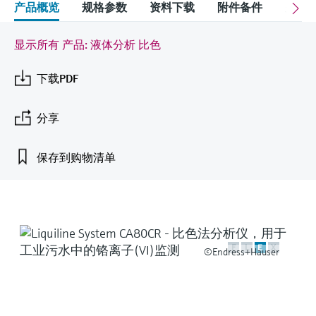
会
的指导课程与资源，随时随地提升技能。
产品概览
规格参数
资料下载
附件备件
关联
measurement
电力与能源
光学分析
Conductive level measurement
全自动水质采样仪
温度开关
能量管理仪和应用管理仪
空气质量测量装置
Netilion Device Viewer
您的Endress+Hauser职业生涯
文化与价值观
Endress+Hauser SICK
查找市场活动及培训
活动和培训
Job opportunities at
显示所有 产品: 液体分析 比色
选购全部
采矿、矿物加工及冶金：打造可持
根据需要，从培训、研讨会、展会、峰会或
Endress+Hauser SICK
Netilion IIoT
Float switch level measurement
TOC、COD和SAC分析仪
表面温度计
浪涌保护器
烟雾探测器
Netilion Water
可持续发展
Endress+Hauser Technology China
续的未来
在线研讨会等各种活动中灵活选择。
下载PDF
软件
放射线物位测量
ORP电极和变送器
线缆式温度计
选购全部
视距测量仪
关联公司
公用工程：可靠使用蒸汽
分享
阻旋料位开关
污泥界面传感器和变送器
多点温度计
超高探测器
保存到购物清单
产品工具
所有行业的关注焦点
伺服液位测量
营养盐分析仪和传感器
选购全部
选购全部
通过产品筛选，选择测量仪表
工业领域的可持续发展解决方案
机电式物位测量
金属分析仪
通过产品特性查找适当的测量设备、软件或
系统组件。
数字化驱动流程工业转型升级
微波限位栅物位测量
光度计
F
L
E
X
©Endress+Hauser
Applicator 选型和计算软件
决策级过程透明度，赋能卓越运营
通过应用参数查找、选择并配置产品
Level measurement with pressure
微波传输测量原理
Device Viewer