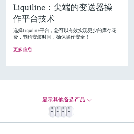
创新技术助力工艺流
什么是FLEX产品选型
Liquiline：尖端的变送器操
程优化
作平台技术
选择Liquiline平台，您可以有效实现更少的库存花
F
L
E
X
费，节约安装时间，确保操作安全！
更多信息
铝离子分析仪
Liquiline System CA80AL
分析仪能够精准测量饮用水和废水中的铝离子含
量，确保合规。帮助用户优化絮凝和除磷过程中
使用的铝离子剂量。
显示其他备选产品
测量范围
15...1000 µg/l
过程温度
4...40 °C (39.2...104 °F)
过程压力