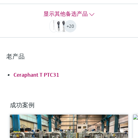
直径29 mm (1.14")： 0...50°C
显示其他备选产品
(32...122°F)
压力测量范围
+20
100 mbar...20 bar
(1.5 psi...300 psi)
主要接液部件
直径22 mm和42 mm：密封圈，316L，陶瓷
老产品
直径29 mm：密封圈、PPS、聚烯烃、陶瓷
延长电缆：PE、PUR、FEP
Ceraphant T PTC31
最大测量距离
200 m H2O
(656 ft H2O)
传感器
成功案例
100mbar...20bar
(1.5psi...300psi)
更多信息
比较