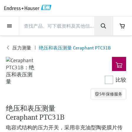
Back
Back
Back
Back
Back
Back
Back
Back
Back
Back
Back
Back
Back
Back
Back
Back
Back
Back
Back
Back
Back
Back
Back
Back
Back
Back
Back
Back
Back
Back
Back
Back
Back
Back
现场仪表
现场仪表
现场仪表
现场仪表
现场仪表
现场仪表
现场仪表
现场仪表
现场仪表
现场仪表
服务产品
服务产品
服务产品
服务产品
服务产品
服务产品
行业应用
行业应用
行业应用
行业应用
行业应用
行业应用
行业应用
行业应用
行业应用
支持
公司
公司
公司
公司
公司
公司
公司
公司
现场仪表
流量
物位测量
液体分析
温度测量
压力测量
系统产品
光学分析
Netilion IIoT
服务产品
Project and commissioning
技术支持服务
仪表维护
仪表性能优化服务
行业应用
支持
公司
Endress+Hauser集团
生产中心
集团实力
新闻与案例
活动和培训
您的Endress+Hauser职业生
services
涯
压力测量
绝压和表压测量 Ceraphant PTC31B
流量
电磁流量计
雷达物位测量
pH电极和变送器
温度变送器
绝压和表压测量
数据管理仪&数据记录仪
TDLAS和QF分析仪
Netilion Value
Project and commissioning services
远程技术支持
验证服务
校准报告分析
食品与饮料
快速获取服务支持！
Endress+Hauser集团
公司概况
物位和压力测量
过程安全性
新闻与案例总览
培训
现
技术支持中心 —— Endress+Hauser提供全方
仪表调试服务
Explore open positions
场
位服务，与您相伴前行
物位测量
科里奥利质量流量计
Vibronic point level detection
电导率传感器和变送器
工业温度计
差压测量
过程测控仪
拉曼光谱分析仪
Netilion Health
技术支持服务
远程资产监控
现场仪表校准服务
优化校准间隔时间
水务和环境：保护 —— 节约 —— 提高
生产中心
Endress+Hauser在中国
Endress+Hauser流量
网络安全性
所有文章
研讨会
仪
表
Industrial Project Management
在Endress+Hauser工作
下载区
比较
液体分析
超声波流量计
导波雷达物位测量
浊度传感器和变送器
保护套管
选购全部
电源和安全栅
排放监测解决方案
Netilion Analytics
仪表维护
Process Instrumentation Courses
预防性维护服务
动态现场仪表评价和分析服务
石油与天然气：促进能源转型，实
集团实力
恩德斯豪斯科技中国
Endress+Hauser 液体分析
过程自动化项目流程
新闻稿
展览会
搜索和下载技术手册, 宣传资料, 出版物, 软
现净零目标
Extended warranty
件更新, 视频, 证书等各类文件!
更多工作机会
5年保修服务
温度测量
涡街流量计
超声波物位测量
氯传感器和变送器
高温型温度计
WirelessHART解决方案
颗粒测量设备
Netilion Library
仪表性能优化服务
Repair of measuring instruments
客户案例
财务业绩
温度+系统产品
My Endress+Hauser
事实速览
在线研讨会和回放
学习
生命科学：创新技术助推卓越运营
绝压和表压测量
德国耶拿分析仪器公司的工作机会
压力测量
热式质量流量计
电容物位测量
溶解氧传感器和变送器
卫生型温度计
网关和调制解调器
数字分析仪解决方案
Netilion Inventory
View all
新闻与案例
集团管理层
Endress+Hauser 数字解决方案
建立电子采购流程，从容应对未来
媒体活动
峰会
Ceraphant PTC31B
化工：深化合作，助推可持续成功
需求
学习中心
IST创新传感器技术公司的工作机
系统产品
Differential pressure flow
静压液位测量
实验室检测仪表和便携式pH计
紧凑型温度计
设备配置用平板电脑
过程气体分析仪
Netilion Connect
活动和培训
发展历程
Endress+Hauser 光学分析
线下活动
电容式结构的压力开关，采用非充油型陶瓷膜片传
学习中心 - 探索Endress+Hauser学习平台上