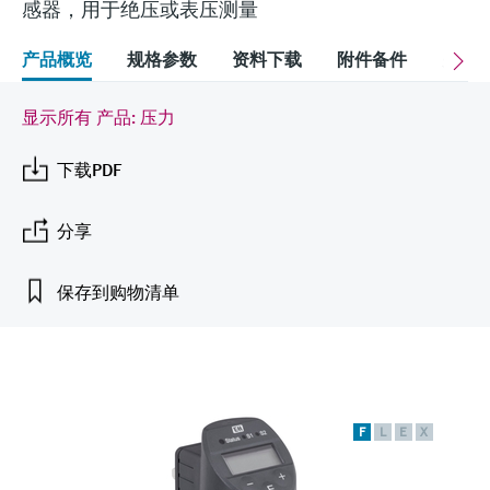
会
感器，用于绝压或表压测量
的指导课程与资源，随时随地提升技能。
measurement
电力与能源
光学分析
Conductive level measurement
全自动水质采样仪
温度开关
能量管理仪和应用管理仪
空气质量测量装置
Netilion Device Viewer
您的Endress+Hauser职业生涯
文化与价值观
Endress+Hauser SICK
查找市场活动及培训
活动和培训
Job opportunities at
产品概览
规格参数
资料下载
附件备件
关联
选购全部
采矿、矿物加工及冶金：打造可持
根据需要，从培训、研讨会、展会、峰会或
Endress+Hauser SICK
Netilion IIoT
Float switch level measurement
TOC、COD和SAC分析仪
表面温度计
浪涌保护器
烟雾探测器
Netilion Water
可持续发展
Endress+Hauser Technology China
续的未来
在线研讨会等各种活动中灵活选择。
显示所有 产品: 压力
软件
放射线物位测量
ORP电极和变送器
线缆式温度计
选购全部
视距测量仪
关联公司
公用工程：可靠使用蒸汽
下载PDF
阻旋料位开关
污泥界面传感器和变送器
多点温度计
超高探测器
分享
产品工具
所有行业的关注焦点
伺服液位测量
营养盐分析仪和传感器
选购全部
选购全部
保存到购物清单
通过产品筛选，选择测量仪表
工业领域的可持续发展解决方案
机电式物位测量
金属分析仪
通过产品特性查找适当的测量设备、软件或
系统组件。
数字化驱动流程工业转型升级
微波限位栅物位测量
光度计
Applicator 选型和计算软件
决策级过程透明度，赋能卓越运营
通过应用参数查找、选择并配置产品
F
L
E
X
Level measurement with pressure
微波传输测量原理
Device Viewer