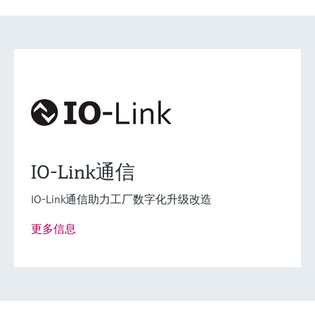
完美胜任基本测量任
什么是FLEX产品选型
务
F
L
E
X
Waterpilot FMX21 – 静压式液位计
IO-Link通信
Waterpilot FMX21是一款坚固耐用的静压式液位
IO-Link通信助力工厂数字化升级改造
计，适用于饮用水、废水和盐水测量。
更多信息
测量精度
0.2%
0.1%（可选）
过程温度
-10...70°C
(14...158°F)