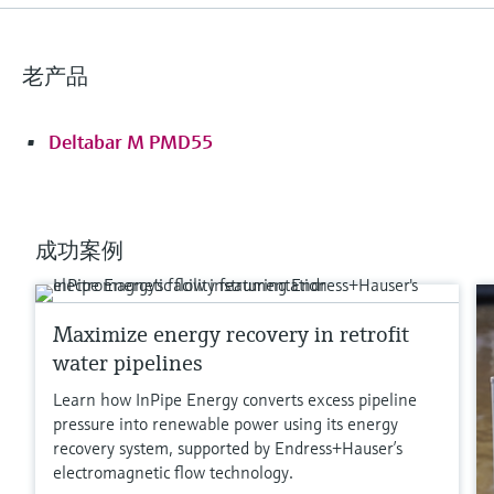
压力测量范围
10mbar...40bar
(0.15...580psi)
老产品
主要接液部件
316L
Deltabar M PMD55
过程膜片的材质
316L、AlloyC合金、
传感器
10mbar...40bar
(0.15...580psi)
成功案例
更多信息
比较
Maximize energy recovery in retrofit
water pipelines
Learn how InPipe Energy converts excess pipeline
pressure into renewable power using its energy
recovery system, supported by Endress+Hauser’s
electromagnetic flow technology.