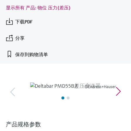
会
的指导课程与资源，随时随地提升技能。
measurement
电力与能源
显示所有 产品: 物位 压力(差压)
光学分析
Conductive level measurement
全自动水质采样仪
温度开关
能量管理仪和应用管理仪
空气质量测量装置
Netilion Device Viewer
您的Endress+Hauser职业生涯
文化与价值观
Endress+Hauser SICK
查找市场活动及培训
活动和培训
Job opportunities at
选购全部
采矿、矿物加工及冶金：打造可持
下载PDF
根据需要，从培训、研讨会、展会、峰会或
Endress+Hauser SICK
Netilion IIoT
Float switch level measurement
TOC、COD和SAC分析仪
表面温度计
浪涌保护器
烟雾探测器
Netilion Water
可持续发展
Endress+Hauser Technology China
续的未来
在线研讨会等各种活动中灵活选择。
分享
软件
放射线物位测量
ORP电极和变送器
线缆式温度计
选购全部
视距测量仪
关联公司
公用工程：可靠使用蒸汽
保存到购物清单
阻旋料位开关
污泥界面传感器和变送器
多点温度计
超高探测器
产品工具
所有行业的关注焦点
伺服液位测量
营养盐分析仪和传感器
选购全部
选购全部
通过产品筛选，选择测量仪表
工业领域的可持续发展解决方案
机电式物位测量
金属分析仪
©Endress+Hauser
通过产品特性查找适当的测量设备、软件或
F
L
E
X
系统组件。
数字化驱动流程工业转型升级
微波限位栅物位测量
光度计
Applicator 选型和计算软件
决策级过程透明度，赋能卓越运营
通过应用参数查找、选择并配置产品
Level measurement with pressure
微波传输测量原理
产品规格参数
Device Viewer