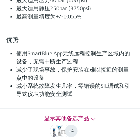
最大适用压力40 bar (600 psi)
最大适用静压250bar (3750psi)
最高测量精度为+/-0.055%
F
L
E
X
优势
差压测量
使用SmartBlue App无线远程控制生产区域内的
Deltabar PMD55
设备，无需中断生产过程
采用金属传感器的差压变送器，主要用于过程工
减少了现场事故，保护安装在难以接近的测量
业或环保行业内液体、气体、蒸汽和粉尘的差压
点中的设备
测量。
减小系统故障发生几率，零错误的SIL调试和引
导式仪表功能安全测试
测量精度
0.1%
铂金型：0.075%
过程温度
显示其他备选产品
-40...85 °C
+4
(-40...185 °F)