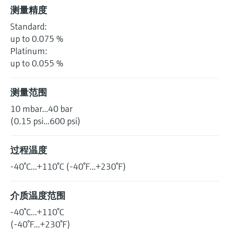
选购全部
Memosens数字技术
测量精度
查找产品具体信息和文档
Standard:
选购全部
备件查找工具
up to 0.075 %
您可通过产品型号、订单代码或序列号，轻
Platinum:
松查找所需备件。
up to 0.055 %
测量范围
10 mbar...40 bar
(0.15 psi...600 psi)
过程温度
-40°C...+110°C (-40°F...+230°F)
介质温度范围
-40°C...+110°C
(-40°F...+230°F)