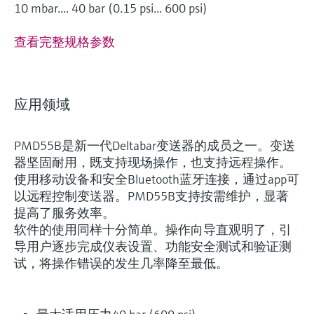
10 mbar.... 40 bar (0.15 psi... 600 psi)
查看完整规格参数
应用领域
PMD55B是新一代Deltabar变送器的成员之一。变送
器坚固耐用，既支持现场操作，也支持远程操作。
使用移动设备和安全Bluetooth蓝牙连接，通过app可
以远程控制变送器。PMD55B支持按需维护，显著
灵活满足各类仪表选型要求
提高了服务效率。
软件的使用同样十分简单。操作向导直观明了，引
导用户逐步完成仪表设置、功能安全测试和验证测
(0)
Lean选型 (2)
Extended选型 (5)
当前结果
L
E
试，将操作错误的发生几率降至最低。
轻松应对关键工艺的
什么是FLEX产品选型
测量挑战