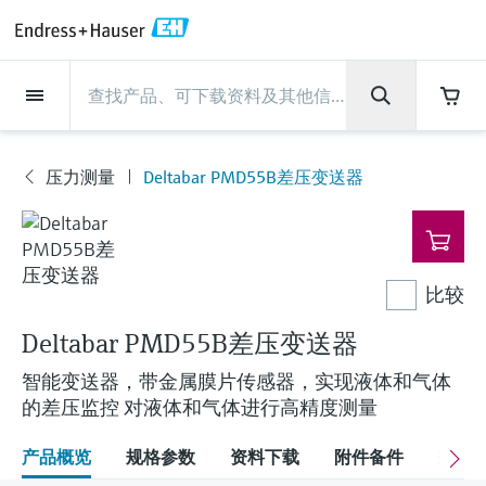
Back
Back
Back
Back
Back
Back
Back
Back
Back
Back
Back
Back
Back
Back
Back
Back
Back
Back
Back
Back
Back
Back
Back
Back
Back
Back
Back
Back
Back
Back
Back
Back
Back
Back
现场仪表
现场仪表
现场仪表
现场仪表
现场仪表
现场仪表
现场仪表
现场仪表
现场仪表
现场仪表
服务产品
服务产品
服务产品
服务产品
服务产品
服务产品
行业应用
行业应用
行业应用
行业应用
行业应用
行业应用
行业应用
行业应用
行业应用
支持
公司
公司
公司
公司
公司
公司
公司
公司
现场仪表
流量
物位测量
液体分析
温度测量
压力测量
系统产品
光学分析
Netilion IIoT
服务产品
Project and commissioning
技术支持服务
仪表维护
仪表性能优化服务
行业应用
支持
公司
Endress+Hauser集团
生产中心
集团实力
新闻与案例
活动和培训
您的Endress+Hauser职业生
services
涯
压力测量
Deltabar PMD55B差压变送器
流量
电磁流量计
雷达物位测量
pH电极和变送器
温度变送器
绝压和表压测量
数据管理仪&数据记录仪
TDLAS和QF分析仪
Netilion Value
Project and commissioning services
远程技术支持
验证服务
校准报告分析
食品与饮料
快速获取服务支持！
Endress+Hauser集团
公司概况
物位和压力测量
过程安全性
新闻与案例总览
培训
现
技术支持中心 —— Endress+Hauser提供全方
仪表调试服务
Explore open positions
场
位服务，与您相伴前行
物位测量
科里奥利质量流量计
Vibronic point level detection
电导率传感器和变送器
工业温度计
差压测量
过程测控仪
拉曼光谱分析仪
Netilion Health
技术支持服务
远程资产监控
现场仪表校准服务
优化校准间隔时间
水务和环境：保护 —— 节约 —— 提高
生产中心
Endress+Hauser在中国
Endress+Hauser流量
网络安全性
所有文章
研讨会
仪
表
Industrial Project Management
在Endress+Hauser工作
下载区
比较
液体分析
超声波流量计
导波雷达物位测量
浊度传感器和变送器
保护套管
选购全部
电源和安全栅
排放监测解决方案
Netilion Analytics
仪表维护
Process Instrumentation Courses
预防性维护服务
动态现场仪表评价和分析服务
石油与天然气：促进能源转型，实
集团实力
恩德斯豪斯科技中国
Endress+Hauser 液体分析
过程自动化项目流程
新闻稿
展览会
搜索和下载技术手册, 宣传资料, 出版物, 软
现净零目标
Extended warranty
件更新, 视频, 证书等各类文件!
Deltabar PMD55B差压变送器
更多工作机会
温度测量
涡街流量计
超声波物位测量
氯传感器和变送器
高温型温度计
WirelessHART解决方案
颗粒测量设备
Netilion Library
仪表性能优化服务
Repair of measuring instruments
客户案例
财务业绩
温度+系统产品
My Endress+Hauser
事实速览
在线研讨会和回放
智能变送器，带金属膜片传感器，实现液体和气体
学习
生命科学：创新技术助推卓越运营
德国耶拿分析仪器公司的工作机会
的差压监控 对液体和气体进行高精度测量
压力测量
热式质量流量计
电容物位测量
溶解氧传感器和变送器
卫生型温度计
网关和调制解调器
数字分析仪解决方案
Netilion Inventory
View all
新闻与案例
集团管理层
Endress+Hauser 数字解决方案
建立电子采购流程，从容应对未来
媒体活动
峰会
化工：深化合作，助推可持续成功
需求
学习中心
IST创新传感器技术公司的工作机
产品概览
规格参数
资料下载
附件备件
配
系统产品
Differential pressure flow
静压液位测量
实验室检测仪表和便携式pH计
紧凑型温度计
设备配置用平板电脑
过程气体分析仪
Netilion Connect
活动和培训
发展历程
Endress+Hauser 光学分析
线下活动
学习中心 - 探索Endress+Hauser学习平台上