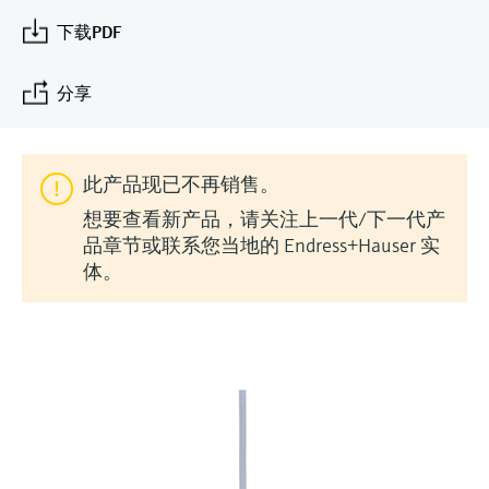
会
的指导课程与资源，随时随地提升技能。
measurement
电力与能源
下载PDF
光学分析
Conductive level measurement
全自动水质采样仪
温度开关
能量管理仪和应用管理仪
空气质量测量装置
Netilion Device Viewer
您的Endress+Hauser职业生涯
文化与价值观
Endress+Hauser SICK
查找市场活动及培训
活动和培训
Job opportunities at
选购全部
采矿、矿物加工及冶金：打造可持
根据需要，从培训、研讨会、展会、峰会或
Endress+Hauser SICK
分享
Netilion IIoT
Float switch level measurement
TOC、COD和SAC分析仪
表面温度计
浪涌保护器
烟雾探测器
Netilion Water
可持续发展
Endress+Hauser Technology China
续的未来
在线研讨会等各种活动中灵活选择。
软件
放射线物位测量
ORP电极和变送器
线缆式温度计
选购全部
视距测量仪
关联公司
公用工程：可靠使用蒸汽
此产品现已不再销售。
阻旋料位开关
污泥界面传感器和变送器
多点温度计
超高探测器
想要查看新产品，请关注上一代/下一代产
产品工具
品章节或联系您当地的 Endress+Hauser 实
所有行业的关注焦点
伺服液位测量
营养盐分析仪和传感器
选购全部
选购全部
体。
通过产品筛选，选择测量仪表
工业领域的可持续发展解决方案
机电式物位测量
金属分析仪
通过产品特性查找适当的测量设备、软件或
系统组件。
数字化驱动流程工业转型升级
微波限位栅物位测量
光度计
Applicator 选型和计算软件
决策级过程透明度，赋能卓越运营
通过应用参数查找、选择并配置产品
Level measurement with pressure
微波传输测量原理
Device Viewer