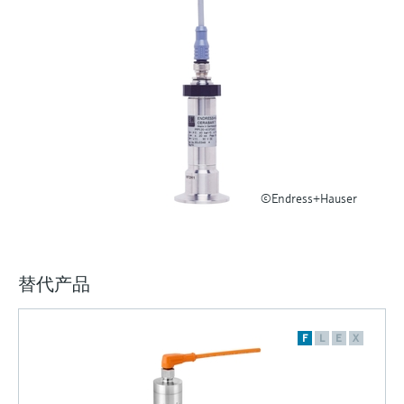
选购全部
Memosens数字技术
查找产品具体信息和文档
选购全部
备件查找工具
您可通过产品型号、订单代码或序列号，轻
松查找所需备件。
©Endress+Hauser
替代产品
F
L
E
X