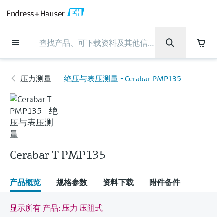
Back
Back
Back
Back
Back
Back
Back
Back
Back
Back
Back
Back
Back
Back
Back
Back
Back
Back
Back
Back
Back
Back
Back
Back
Back
Back
Back
Back
Back
Back
Back
Back
Back
Back
现场仪表
现场仪表
现场仪表
现场仪表
现场仪表
现场仪表
现场仪表
现场仪表
现场仪表
现场仪表
服务产品
服务产品
服务产品
服务产品
服务产品
服务产品
行业应用
行业应用
行业应用
行业应用
行业应用
行业应用
行业应用
行业应用
行业应用
支持
公司
公司
公司
公司
公司
公司
公司
公司
现场仪表
流量
物位测量
液体分析
温度测量
压力测量
系统产品
光学分析
Netilion IIoT
服务产品
Project and commissioning
技术支持服务
仪表维护
仪表性能优化服务
行业应用
支持
公司
Endress+Hauser集团
生产中心
集团实力
新闻与案例
活动和培训
您的Endress+Hauser职业生
services
涯
压力测量
绝压与表压测量 - Cerabar PMP135
流量
电磁流量计
雷达物位测量
pH电极和变送器
温度变送器
绝压和表压测量
数据管理仪&数据记录仪
TDLAS和QF分析仪
Netilion Value
Project and commissioning services
远程技术支持
验证服务
校准报告分析
食品与饮料
快速获取服务支持！
Endress+Hauser集团
公司概况
物位和压力测量
过程安全性
新闻与案例总览
培训
现
技术支持中心 —— Endress+Hauser提供全方
仪表调试服务
Explore open positions
场
位服务，与您相伴前行
物位测量
科里奥利质量流量计
Vibronic point level detection
电导率传感器和变送器
工业温度计
差压测量
过程测控仪
拉曼光谱分析仪
Netilion Health
技术支持服务
远程资产监控
现场仪表校准服务
优化校准间隔时间
水务和环境：保护 —— 节约 —— 提高
生产中心
Endress+Hauser在中国
Endress+Hauser流量
网络安全性
所有文章
研讨会
仪
表
Industrial Project Management
在Endress+Hauser工作
下载区
液体分析
超声波流量计
导波雷达物位测量
浊度传感器和变送器
保护套管
选购全部
电源和安全栅
排放监测解决方案
Netilion Analytics
仪表维护
Process Instrumentation Courses
预防性维护服务
动态现场仪表评价和分析服务
石油与天然气：促进能源转型，实
集团实力
恩德斯豪斯科技中国
Endress+Hauser 液体分析
过程自动化项目流程
新闻稿
展览会
搜索和下载技术手册, 宣传资料, 出版物, 软
现净零目标
Extended warranty
件更新, 视频, 证书等各类文件!
Cerabar T PMP135
更多工作机会
温度测量
涡街流量计
超声波物位测量
氯传感器和变送器
高温型温度计
WirelessHART解决方案
颗粒测量设备
Netilion Library
仪表性能优化服务
Repair of measuring instruments
客户案例
财务业绩
温度+系统产品
My Endress+Hauser
事实速览
在线研讨会和回放
学习
生命科学：创新技术助推卓越运营
德国耶拿分析仪器公司的工作机会
产品概览
规格参数
资料下载
附件备件
压力测量
热式质量流量计
电容物位测量
溶解氧传感器和变送器
卫生型温度计
网关和调制解调器
数字分析仪解决方案
Netilion Inventory
View all
新闻与案例
集团管理层
Endress+Hauser 数字解决方案
建立电子采购流程，从容应对未来
媒体活动
峰会
化工：深化合作，助推可持续成功
需求
学习中心
IST创新传感器技术公司的工作机
显示所有 产品: 压力 压阻式
系统产品
Differential pressure flow
静压液位测量
实验室检测仪表和便携式pH计
紧凑型温度计
设备配置用平板电脑
过程气体分析仪
Netilion Connect
活动和培训
发展历程
Endress+Hauser 光学分析
线下活动
学习中心 - 探索Endress+Hauser学习平台上