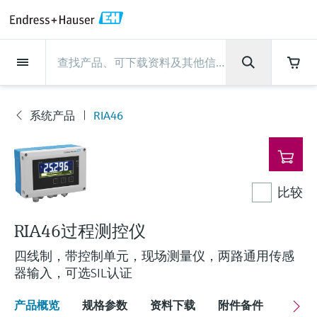
Back
Back
Back
Back
Back
Back
Back
Back
Back
Back
Back
Back
Back
Back
Back
Back
Back
Back
Back
Back
Back
Back
Back
Back
Back
Back
Back
Back
Back
Back
Back
Back
Back
Back
现场仪表
现场仪表
现场仪表
现场仪表
现场仪表
现场仪表
现场仪表
现场仪表
现场仪表
现场仪表
服务产品
服务产品
服务产品
服务产品
服务产品
服务产品
行业应用
行业应用
行业应用
行业应用
行业应用
行业应用
行业应用
行业应用
行业应用
支持
公司
公司
公司
公司
公司
公司
公司
公司
现场仪表
流量
物位测量
液体分析
温度测量
压力测量
系统产品
光学分析
Netilion IIoT
服务产品
Project and commissioning
技术支持服务
仪表维护
仪表性能优化服务
行业应用
支持
公司
Endress+Hauser集团
生产中心
集团实力
新闻与案例
活动和培训
您的Endress+Hauser职业生
services
涯
系统产品
RIA46
流量
电磁流量计
雷达物位测量
pH电极和变送器
温度变送器
绝压和表压测量
数据管理仪&数据记录仪
TDLAS和QF分析仪
Netilion Value
Project and commissioning services
远程技术支持
验证服务
校准报告分析
食品与饮料
快速获取服务支持！
Endress+Hauser集团
公司概况
物位和压力测量
过程安全性
新闻与案例总览
培训
现
技术支持中心 —— Endress+Hauser提供全方
仪表调试服务
Explore open positions
场
位服务，与您相伴前行
物位测量
科里奥利质量流量计
Vibronic point level detection
电导率传感器和变送器
工业温度计
差压测量
过程测控仪
拉曼光谱分析仪
Netilion Health
技术支持服务
远程资产监控
现场仪表校准服务
优化校准间隔时间
水务和环境：保护 —— 节约 —— 提高
生产中心
Endress+Hauser在中国
Endress+Hauser流量
网络安全性
所有文章
研讨会
仪
表
Industrial Project Management
在Endress+Hauser工作
下载区
比较
液体分析
超声波流量计
导波雷达物位测量
浊度传感器和变送器
保护套管
选购全部
电源和安全栅
排放监测解决方案
Netilion Analytics
仪表维护
Process Instrumentation Courses
预防性维护服务
动态现场仪表评价和分析服务
石油与天然气：促进能源转型，实
集团实力
恩德斯豪斯科技中国
Endress+Hauser 液体分析
过程自动化项目流程
新闻稿
展览会
搜索和下载技术手册, 宣传资料, 出版物, 软
现净零目标
Extended warranty
件更新, 视频, 证书等各类文件!
更多工作机会
RIA46过程测控仪
温度测量
涡街流量计
超声波物位测量
氯传感器和变送器
高温型温度计
WirelessHART解决方案
颗粒测量设备
Netilion Library
仪表性能优化服务
Repair of measuring instruments
客户案例
财务业绩
温度+系统产品
My Endress+Hauser
事实速览
在线研讨会和回放
学习
生命科学：创新技术助推卓越运营
四线制，带控制单元，现场测量仪，两路通用传感
德国耶拿分析仪器公司的工作机会
压力测量
热式质量流量计
电容物位测量
溶解氧传感器和变送器
卫生型温度计
网关和调制解调器
数字分析仪解决方案
Netilion Inventory
View all
新闻与案例
集团管理层
Endress+Hauser 数字解决方案
建立电子采购流程，从容应对未来
媒体活动
峰会
器输入，可选SIL认证
化工：深化合作，助推可持续成功
需求
学习中心
IST创新传感器技术公司的工作机
产品概览
规格参数
资料下载
附件备件
关联
系统产品
Differential pressure flow
静压液位测量
实验室检测仪表和便携式pH计
紧凑型温度计
设备配置用平板电脑
过程气体分析仪
Netilion Connect
活动和培训
发展历程
Endress+Hauser 光学分析
线下活动
学习中心 - 探索Endress+Hauser学习平台上