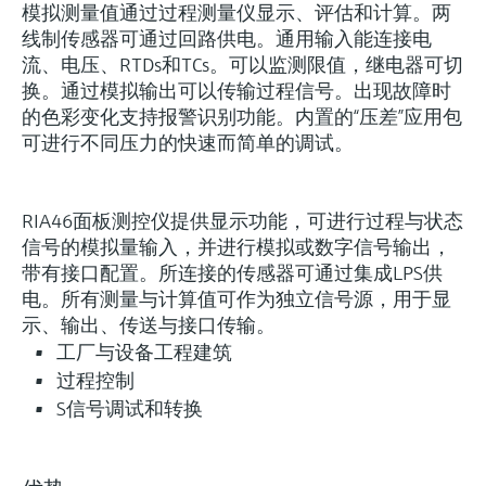
模拟测量值通过过程测量仪显示、评估和计算。两
线制传感器可通过回路供电。通用输入能连接电
流、电压、RTDs和TCs。可以监测限值，继电器可切
换。通过模拟输出可以传输过程信号。出现故障时
的色彩变化支持报警识别功能。内置的“压差”应用包
可进行不同压力的快速而简单的调试。
RIA46面板测控仪提供显示功能，可进行过程与状态
信号的模拟量输入，并进行模拟或数字信号输出，
灵活满足各类仪表选型要求
带有接口配置。所连接的传感器可通过集成LPS供
电。所有测量与计算值可作为独立信号源，用于显
示、输出、传送与接口传输。
(5)
Lean选型 (2)
Extended选型 (1)
当前结果
L
E
工厂与设备工程建筑
过程控制
轻松应对关键工艺的
什么是FLEX产品选型
S信号调试和转换
测量挑战