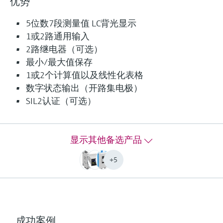
优势
F
L
E
X
5位数7段测量值 LC背光显示
1或2路通用输入
RMA42过程测控仪
2路继电器（可选）
最小/最大值保存
通用变送器，回路供电，一台设备内含隔离栅和
1或2个计算值以及线性化表格
限位开关：所有相关过程值最多可以设置两路可
数字状态输出（开路集电极）
选本安通用输入。
SIL2认证（可选）
输入
2 x universal (current, voltage, R, RTD, TC, resistance)
输出
显示其他备选产品
2 x Analog (current, voltage)
+5
显示
LCD
7 segment
Multicolour
Bargraph
TAG unit
成功案例