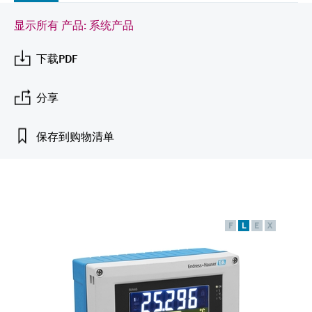
会
的指导课程与资源，随时随地提升技能。
measurement
电力与能源
光学分析
Conductive level measurement
全自动水质采样仪
温度开关
能量管理仪和应用管理仪
空气质量测量装置
Netilion Device Viewer
您的Endress+Hauser职业生涯
文化与价值观
Endress+Hauser SICK
查找市场活动及培训
显示所有 产品: 系统产品
活动和培训
Job opportunities at
选购全部
采矿、矿物加工及冶金：打造可持
根据需要，从培训、研讨会、展会、峰会或
Endress+Hauser SICK
下载PDF
Netilion IIoT
Float switch level measurement
TOC、COD和SAC分析仪
表面温度计
浪涌保护器
烟雾探测器
Netilion Water
可持续发展
Endress+Hauser Technology China
续的未来
在线研讨会等各种活动中灵活选择。
软件
放射线物位测量
ORP电极和变送器
线缆式温度计
选购全部
视距测量仪
关联公司
分享
公用工程：可靠使用蒸汽
阻旋料位开关
污泥界面传感器和变送器
多点温度计
超高探测器
保存到购物清单
产品工具
所有行业的关注焦点
伺服液位测量
营养盐分析仪和传感器
选购全部
选购全部
通过产品筛选，选择测量仪表
工业领域的可持续发展解决方案
机电式物位测量
金属分析仪
通过产品特性查找适当的测量设备、软件或
系统组件。
F
L
E
X
数字化驱动流程工业转型升级
微波限位栅物位测量
光度计
Applicator 选型和计算软件
决策级过程透明度，赋能卓越运营
通过应用参数查找、选择并配置产品
Level measurement with pressure
微波传输测量原理
Device Viewer