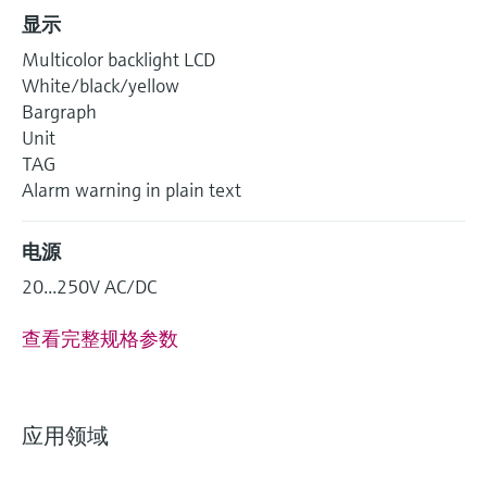
显示
Multicolor backlight LCD
White/black/yellow
Bargraph
Unit
TAG
Alarm warning in plain text
电源
20...250V AC/DC
查看完整规格参数
应用领域