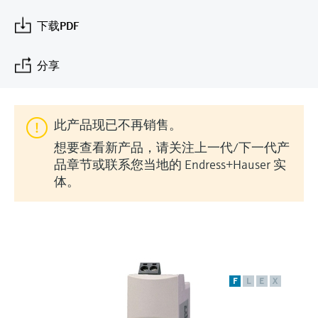
会
的指导课程与资源，随时随地提升技能。
measurement
电力与能源
光学分析
Conductive level measurement
全自动水质采样仪
温度开关
能量管理仪和应用管理仪
空气质量测量装置
Netilion Device Viewer
您的Endress+Hauser职业生涯
文化与价值观
Endress+Hauser SICK
查找市场活动及培训
下载PDF
活动和培训
Job opportunities at
选购全部
采矿、矿物加工及冶金：打造可持
根据需要，从培训、研讨会、展会、峰会或
Endress+Hauser SICK
Netilion IIoT
Float switch level measurement
TOC、COD和SAC分析仪
表面温度计
浪涌保护器
烟雾探测器
Netilion Water
可持续发展
Endress+Hauser Technology China
续的未来
分享
在线研讨会等各种活动中灵活选择。
软件
放射线物位测量
ORP电极和变送器
线缆式温度计
选购全部
视距测量仪
关联公司
公用工程：可靠使用蒸汽
此产品现已不再销售。
阻旋料位开关
污泥界面传感器和变送器
多点温度计
超高探测器
想要查看新产品，请关注上一代/下一代产
产品工具
所有行业的关注焦点
品章节或联系您当地的 Endress+Hauser 实
伺服液位测量
营养盐分析仪和传感器
选购全部
选购全部
体。
通过产品筛选，选择测量仪表
工业领域的可持续发展解决方案
机电式物位测量
金属分析仪
通过产品特性查找适当的测量设备、软件或
系统组件。
数字化驱动流程工业转型升级
微波限位栅物位测量
光度计
Applicator 选型和计算软件
决策级过程透明度，赋能卓越运营
通过应用参数查找、选择并配置产品
F
L
E
X
Level measurement with pressure
微波传输测量原理
Device Viewer