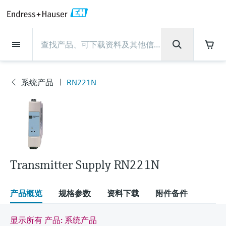
Back
Back
Back
Back
Back
Back
Back
Back
Back
Back
Back
Back
Back
Back
Back
Back
Back
Back
Back
Back
Back
Back
Back
Back
Back
Back
Back
Back
Back
Back
Back
Back
Back
Back
现场仪表
现场仪表
现场仪表
现场仪表
现场仪表
现场仪表
现场仪表
现场仪表
现场仪表
现场仪表
服务产品
服务产品
服务产品
服务产品
服务产品
服务产品
行业应用
行业应用
行业应用
行业应用
行业应用
行业应用
行业应用
行业应用
行业应用
支持
公司
公司
公司
公司
公司
公司
公司
公司
现场仪表
流量
物位测量
液体分析
温度测量
压力测量
系统产品
光学分析
Netilion IIoT
服务产品
Project and commissioning
技术支持服务
仪表维护
仪表性能优化服务
行业应用
支持
公司
Endress+Hauser集团
生产中心
集团实力
新闻与案例
活动和培训
您的Endress+Hauser职业生
services
涯
系统产品
RN221N
流量
电磁流量计
雷达物位测量
pH电极和变送器
温度变送器
绝压和表压测量
数据管理仪&数据记录仪
TDLAS和QF分析仪
Netilion Value
Project and commissioning services
远程技术支持
验证服务
校准报告分析
食品与饮料
快速获取服务支持！
Endress+Hauser集团
公司概况
物位和压力测量
过程安全性
新闻与案例总览
培训
现
技术支持中心 —— Endress+Hauser提供全方
仪表调试服务
Explore open positions
场
位服务，与您相伴前行
物位测量
科里奥利质量流量计
Vibronic point level detection
电导率传感器和变送器
工业温度计
差压测量
过程测控仪
拉曼光谱分析仪
Netilion Health
技术支持服务
远程资产监控
现场仪表校准服务
优化校准间隔时间
水务和环境：保护 —— 节约 —— 提高
生产中心
Endress+Hauser在中国
Endress+Hauser流量
网络安全性
所有文章
研讨会
仪
表
Industrial Project Management
在Endress+Hauser工作
下载区
液体分析
超声波流量计
导波雷达物位测量
浊度传感器和变送器
保护套管
选购全部
电源和安全栅
排放监测解决方案
Netilion Analytics
仪表维护
Process Instrumentation Courses
预防性维护服务
动态现场仪表评价和分析服务
石油与天然气：促进能源转型，实
集团实力
恩德斯豪斯科技中国
Endress+Hauser 液体分析
过程自动化项目流程
新闻稿
展览会
搜索和下载技术手册, 宣传资料, 出版物, 软
现净零目标
Extended warranty
件更新, 视频, 证书等各类文件!
更多工作机会
Transmitter Supply RN221N
温度测量
涡街流量计
超声波物位测量
氯传感器和变送器
高温型温度计
WirelessHART解决方案
颗粒测量设备
Netilion Library
仪表性能优化服务
Repair of measuring instruments
客户案例
财务业绩
温度+系统产品
My Endress+Hauser
事实速览
在线研讨会和回放
学习
生命科学：创新技术助推卓越运营
德国耶拿分析仪器公司的工作机会
压力测量
热式质量流量计
电容物位测量
溶解氧传感器和变送器
卫生型温度计
网关和调制解调器
数字分析仪解决方案
Netilion Inventory
View all
新闻与案例
集团管理层
Endress+Hauser 数字解决方案
建立电子采购流程，从容应对未来
媒体活动
峰会
产品概览
规格参数
资料下载
附件备件
化工：深化合作，助推可持续成功
需求
学习中心
IST创新传感器技术公司的工作机
系统产品
Differential pressure flow
静压液位测量
实验室检测仪表和便携式pH计
紧凑型温度计
设备配置用平板电脑
过程气体分析仪
Netilion Connect
活动和培训
发展历程
Endress+Hauser 光学分析
线下活动
显示所有 产品: 系统产品
学习中心 - 探索Endress+Hauser学习平台上