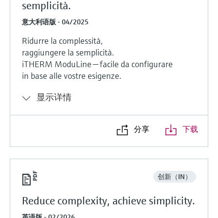
semplicità.
意大利语版 - 04/2025
Ridurre la complessità,
raggiungere la semplicità.
iTHERM ModuLine — facile da configurare
in base alle vostre esigenze.
显示详情
分享
下载
创新（IN）
Reduce complexity, achieve simplicity.
英语版 - 02/2026