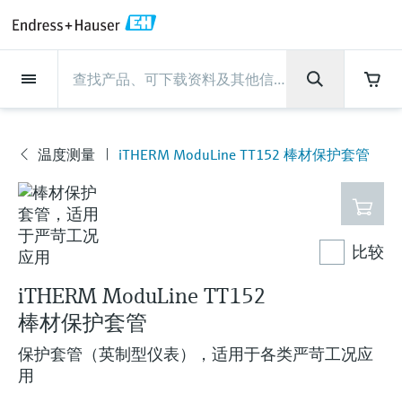
Back
Back
Back
Back
Back
Back
Back
Back
Back
Back
Back
Back
Back
Back
Back
Back
Back
Back
Back
Back
Back
Back
Back
Back
Back
Back
Back
Back
Back
Back
Back
Back
Back
Back
现场仪表
现场仪表
现场仪表
现场仪表
现场仪表
现场仪表
现场仪表
现场仪表
现场仪表
现场仪表
服务产品
服务产品
服务产品
服务产品
服务产品
服务产品
行业应用
行业应用
行业应用
行业应用
行业应用
行业应用
行业应用
行业应用
行业应用
支持
公司
公司
公司
公司
公司
公司
公司
公司
现场仪表
流量
物位测量
液体分析
温度测量
压力测量
系统产品
光学分析
Netilion IIoT
服务产品
Project and commissioning
技术支持服务
仪表维护
仪表性能优化服务
行业应用
支持
公司
Endress+Hauser集团
生产中心
集团实力
新闻与案例
活动和培训
您的Endress+Hauser职业生
services
涯
流量
电磁流量计
雷达物位测量
pH电极和变送器
温度变送器
绝压和表压测量
数据管理仪&数据记录仪
TDLAS和QF分析仪
Netilion Value
Project and commissioning services
远程技术支持
验证服务
校准报告分析
食品与饮料
快速获取服务支持！
Endress+Hauser集团
公司概况
物位和压力测量
过程安全性
新闻与案例总览
培训
温度测量
iTHERM ModuLine TT152 棒材保护套管
现
技术支持中心 —— Endress+Hauser提供全方
仪表调试服务
Explore open positions
场
位服务，与您相伴前行
物位测量
科里奥利质量流量计
Vibronic point level detection
电导率传感器和变送器
工业温度计
差压测量
过程测控仪
拉曼光谱分析仪
Netilion Health
技术支持服务
远程资产监控
现场仪表校准服务
优化校准间隔时间
水务和环境：保护 —— 节约 —— 提高
生产中心
Endress+Hauser在中国
Endress+Hauser流量
网络安全性
所有文章
研讨会
仪
Industrial Project Management
在Endress+Hauser工作
表
下载区
液体分析
超声波流量计
导波雷达物位测量
浊度传感器和变送器
保护套管
选购全部
电源和安全栅
排放监测解决方案
Netilion Analytics
仪表维护
Process Instrumentation Courses
预防性维护服务
动态现场仪表评价和分析服务
石油与天然气：促进能源转型，实
集团实力
恩德斯豪斯科技中国
Endress+Hauser 液体分析
过程自动化项目流程
新闻稿
展览会
比较
搜索和下载技术手册, 宣传资料, 出版物, 软
现净零目标
Extended warranty
件更新, 视频, 证书等各类文件!
更多工作机会
iTHERM ModuLine TT152
温度测量
涡街流量计
超声波物位测量
氯传感器和变送器
高温型温度计
WirelessHART解决方案
颗粒测量设备
Netilion Library
仪表性能优化服务
Repair of measuring instruments
客户案例
财务业绩
温度+系统产品
My Endress+Hauser
事实速览
在线研讨会和回放
学习
生命科学：创新技术助推卓越运营
棒材保护套管
德国耶拿分析仪器公司的工作机会
压力测量
热式质量流量计
电容物位测量
溶解氧传感器和变送器
卫生型温度计
网关和调制解调器
数字分析仪解决方案
Netilion Inventory
View all
新闻与案例
集团管理层
Endress+Hauser 数字解决方案
建立电子采购流程，从容应对未来
媒体活动
峰会
保护套管（英制型仪表），适用于各类严苛工况应
化工：深化合作，助推可持续成功
需求
学习中心
用
IST创新传感器技术公司的工作机
系统产品
Differential pressure flow
静压液位测量
实验室检测仪表和便携式pH计
紧凑型温度计
设备配置用平板电脑
过程气体分析仪
Netilion Connect
活动和培训
发展历程
Endress+Hauser 光学分析
线下活动
学习中心 - 探索Endress+Hauser学习平台上