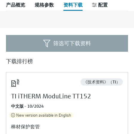
会
的指导课程与资源，随时随地提升技能。
measurement
电力与能源
产品概览
规格参数
资料下载
配置
光学分析
Conductive level measurement
全自动水质采样仪
温度开关
能量管理仪和应用管理仪
空气质量测量装置
Netilion Device Viewer
您的Endress+Hauser职业生涯
文化与价值观
Endress+Hauser SICK
查找市场活动及培训
活动和培训
Job opportunities at
选购全部
采矿、矿物加工及冶金：打造可持
根据需要，从培训、研讨会、展会、峰会或
Endress+Hauser SICK
Netilion IIoT
Float switch level measurement
TOC、COD和SAC分析仪
表面温度计
浪涌保护器
烟雾探测器
Netilion Water
可持续发展
Endress+Hauser Technology China
续的未来
在线研讨会等各种活动中灵活选择。
软件
放射线物位测量
ORP电极和变送器
线缆式温度计
选购全部
视距测量仪
关联公司
公用工程：可靠使用蒸汽
筛选可下载资料
阻旋料位开关
污泥界面传感器和变送器
多点温度计
超高探测器
下载排行榜
产品工具
所有行业的关注焦点
伺服液位测量
营养盐分析仪和传感器
选购全部
选购全部
《技术资料》（TI）
通过产品筛选，选择测量仪表
工业领域的可持续发展解决方案
机电式物位测量
金属分析仪
通过产品特性查找适当的测量设备、软件或
TI iTHERM ModuLine TT152
系统组件。
数字化驱动流程工业转型升级
微波限位栅物位测量
光度计
中文版 - 10/2024
Applicator 选型和计算软件
决策级过程透明度，赋能卓越运营
New version available in English
通过应用参数查找、选择并配置产品
Level measurement with pressure
微波传输测量原理
棒材保护套管
Device Viewer