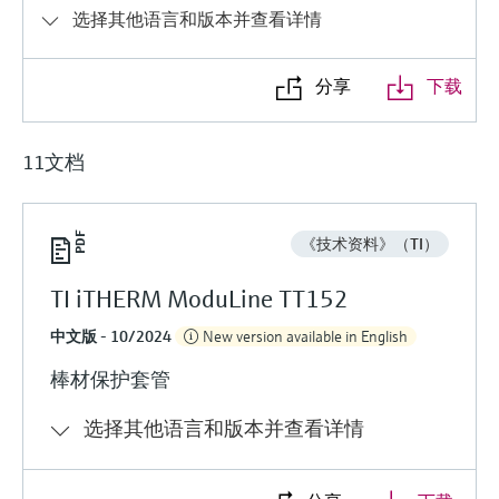
选购全部
Memosens数字技术
选择其他语言和版本并查看详情
查找产品具体信息和文档
选购全部
备件查找工具
分享
下载
您可通过产品型号、订单代码或序列号，轻
松查找所需备件。
11文档
《技术资料》（TI）
TI iTHERM ModuLine TT152
中文版 - 10/2024
New version available in English
棒材保护套管
选择其他语言和版本并查看详情