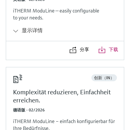
iTHERM ModuLine — easily configurable
to your needs.
显示详情
分享
下载
创新（IN）
Komplexität reduzieren, Einfachheit
erreichen.
德语版 - 02/2026
iTHERM ModuLine – einfach konfigurierbar für
Ihre Bedürfnisse.