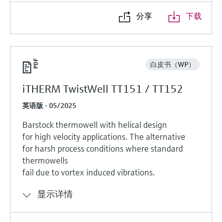
分享
下载
白皮书（WP）
iTHERM TwistWell TT151 / TT152
英语版 - 05/2025
Barstock thermowell with helical design
for high velocity applications. The alternative
for harsh process conditions where standard
thermowells
fail due to vortex induced vibrations.
显示详情