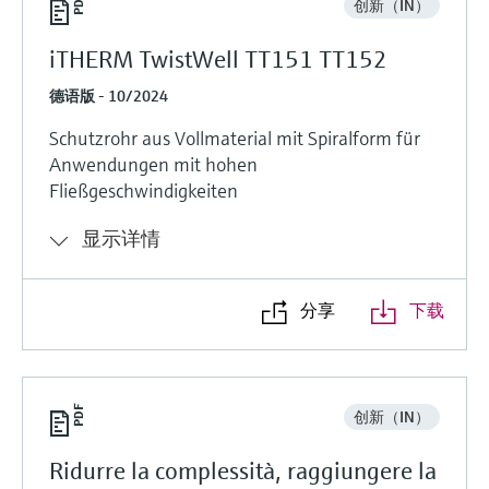
创新（IN）
iTHERM TwistWell TT151 TT152
德语版 - 10/2024
Schutzrohr aus Vollmaterial mit Spiralform für
Anwendungen mit hohen
Fließgeschwindigkeiten
显示详情
分享
下载
创新（IN）
Ridurre la complessità, raggiungere la