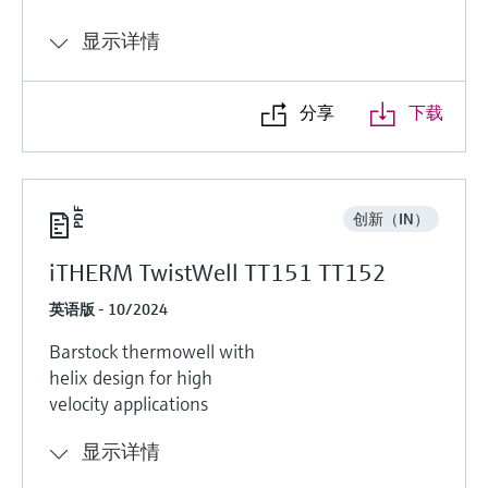
显示详情
分享
下载
创新（IN）
iTHERM TwistWell TT151 TT152
英语版 - 10/2024
Barstock thermowell with
helix design for high
velocity applications
显示详情