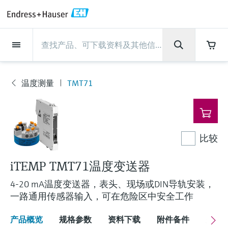
Back
Back
Back
Back
Back
Back
Back
Back
Back
Back
Back
Back
Back
Back
Back
Back
Back
Back
Back
Back
Back
Back
Back
Back
Back
Back
Back
Back
Back
Back
Back
Back
Back
Back
现场仪表
现场仪表
现场仪表
现场仪表
现场仪表
现场仪表
现场仪表
现场仪表
现场仪表
现场仪表
服务产品
服务产品
服务产品
服务产品
服务产品
服务产品
行业应用
行业应用
行业应用
行业应用
行业应用
行业应用
行业应用
行业应用
行业应用
支持
公司
公司
公司
公司
公司
公司
公司
公司
现场仪表
流量
物位测量
液体分析
温度测量
压力测量
系统产品
光学分析
Netilion IIoT
服务产品
Project and commissioning
技术支持服务
仪表维护
仪表性能优化服务
行业应用
支持
公司
Endress+Hauser集团
生产中心
集团实力
新闻与案例
活动和培训
您的Endress+Hauser职业生
services
涯
温度测量
TMT71
流量
电磁流量计
雷达物位测量
pH电极和变送器
温度变送器
绝压和表压测量
数据管理仪&数据记录仪
TDLAS和QF分析仪
Netilion Value
Project and commissioning services
远程技术支持
验证服务
校准报告分析
食品与饮料
快速获取服务支持！
Endress+Hauser集团
公司概况
物位和压力测量
过程安全性
新闻与案例总览
培训
现
技术支持中心 —— Endress+Hauser提供全方
仪表调试服务
Explore open positions
场
位服务，与您相伴前行
物位测量
科里奥利质量流量计
Vibronic point level detection
电导率传感器和变送器
工业温度计
差压测量
过程测控仪
拉曼光谱分析仪
Netilion Health
技术支持服务
远程资产监控
现场仪表校准服务
优化校准间隔时间
水务和环境：保护 —— 节约 —— 提高
生产中心
Endress+Hauser在中国
Endress+Hauser流量
网络安全性
所有文章
研讨会
仪
表
Industrial Project Management
在Endress+Hauser工作
下载区
比较
液体分析
超声波流量计
导波雷达物位测量
浊度传感器和变送器
保护套管
选购全部
电源和安全栅
排放监测解决方案
Netilion Analytics
仪表维护
Process Instrumentation Courses
预防性维护服务
动态现场仪表评价和分析服务
石油与天然气：促进能源转型，实
集团实力
恩德斯豪斯科技中国
Endress+Hauser 液体分析
过程自动化项目流程
新闻稿
展览会
搜索和下载技术手册, 宣传资料, 出版物, 软
现净零目标
Extended warranty
件更新, 视频, 证书等各类文件!
更多工作机会
iTEMP TMT71温度变送器
温度测量
涡街流量计
超声波物位测量
氯传感器和变送器
高温型温度计
WirelessHART解决方案
颗粒测量设备
Netilion Library
仪表性能优化服务
Repair of measuring instruments
客户案例
财务业绩
温度+系统产品
My Endress+Hauser
事实速览
在线研讨会和回放
学习
生命科学：创新技术助推卓越运营
4-20 mA温度变送器，表头、现场或DIN导轨安装，
德国耶拿分析仪器公司的工作机会
压力测量
热式质量流量计
电容物位测量
溶解氧传感器和变送器
卫生型温度计
网关和调制解调器
数字分析仪解决方案
Netilion Inventory
View all
新闻与案例
集团管理层
Endress+Hauser 数字解决方案
建立电子采购流程，从容应对未来
媒体活动
峰会
一路通用传感器输入，可在危险区中安全工作
化工：深化合作，助推可持续成功
需求
学习中心
IST创新传感器技术公司的工作机
产品概览
规格参数
资料下载
附件备件
关联
系统产品
Differential pressure flow
静压液位测量
实验室检测仪表和便携式pH计
紧凑型温度计
设备配置用平板电脑
过程气体分析仪
Netilion Connect
活动和培训
发展历程
Endress+Hauser 光学分析
线下活动
学习中心 - 探索Endress+Hauser学习平台上