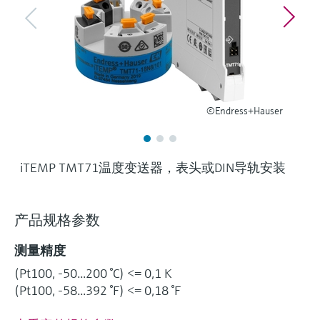
选购全部
Memosens数字技术
查找产品具体信息和文档
选购全部
备件查找工具
您可通过产品型号、订单代码或序列号，轻
松查找所需备件。
©Endress+Hauser
iTEMP TMT71温度变送器，表头或DIN导轨安装
产品规格参数
测量精度
(Pt100, -50...200 °C) <= 0,1 K
(Pt100, -58...392 °F) <= 0,18 °F