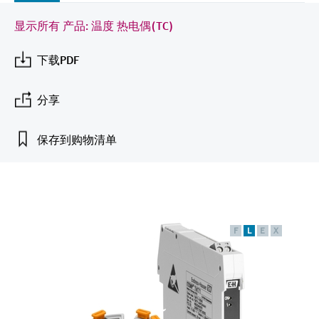
会
的指导课程与资源，随时随地提升技能。
measurement
电力与能源
光学分析
Conductive level measurement
全自动水质采样仪
温度开关
能量管理仪和应用管理仪
空气质量测量装置
Netilion Device Viewer
您的Endress+Hauser职业生涯
文化与价值观
Endress+Hauser SICK
查找市场活动及培训
显示所有 产品: 温度 热电偶(TC)
活动和培训
Job opportunities at
选购全部
采矿、矿物加工及冶金：打造可持
根据需要，从培训、研讨会、展会、峰会或
Endress+Hauser SICK
下载PDF
Netilion IIoT
Float switch level measurement
TOC、COD和SAC分析仪
表面温度计
浪涌保护器
烟雾探测器
Netilion Water
可持续发展
Endress+Hauser Technology China
续的未来
在线研讨会等各种活动中灵活选择。
软件
放射线物位测量
ORP电极和变送器
线缆式温度计
选购全部
视距测量仪
关联公司
分享
公用工程：可靠使用蒸汽
阻旋料位开关
污泥界面传感器和变送器
多点温度计
超高探测器
保存到购物清单
产品工具
所有行业的关注焦点
伺服液位测量
营养盐分析仪和传感器
选购全部
选购全部
通过产品筛选，选择测量仪表
工业领域的可持续发展解决方案
机电式物位测量
金属分析仪
通过产品特性查找适当的测量设备、软件或
系统组件。
F
L
E
X
数字化驱动流程工业转型升级
微波限位栅物位测量
光度计
Applicator 选型和计算软件
决策级过程透明度，赋能卓越运营
通过应用参数查找、选择并配置产品
Level measurement with pressure
微波传输测量原理
Device Viewer