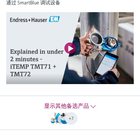
通过 SmartBlue 调试设备
(2)
Lean选型 (3)
Extended选型 (5)
当前结果
L
E
轻松应对关键工艺的
什么是FLEX产品选型
测量挑战
F
L
E
X
iTEMP TMT72温度变送器
表头或 DIN 导轨安装温度变送器，接收 RTD 和 TC
显示其他备选产品
®
®
温度组件通用输入信号。HART
或 Bluetooth
通
信，可编程。通过危险区域认证。
+7
测量精度
(Pt100, -50...200 °C) <= 0,1 K