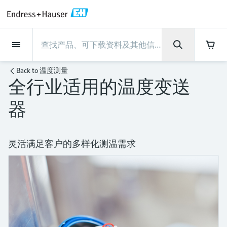
Back
Back
Back
Back
Back
Back
Back
Back
Back
Back
Back
Back
Back
Back
Back
Back
Back
Back
Back
Back
Back
Back
Back
Back
Back
Back
Back
Back
Back
Back
Back
Back
Back
Back
现场仪表
现场仪表
现场仪表
现场仪表
现场仪表
现场仪表
现场仪表
现场仪表
现场仪表
现场仪表
服务产品
服务产品
服务产品
服务产品
服务产品
服务产品
行业应用
行业应用
行业应用
行业应用
行业应用
行业应用
行业应用
行业应用
行业应用
支持
公司
公司
公司
公司
公司
公司
公司
公司
现场仪表
流量
物位测量
液体分析
温度测量
压力测量
系统产品
光学分析
Netilion IIoT
服务产品
Project and commissioning
技术支持服务
仪表维护
仪表性能优化服务
行业应用
支持
公司
Endress+Hauser集团
生产中心
集团实力
新闻与案例
活动和培训
您的Endress+Hauser职业生
Back to
温度测量
services
涯
全行业适用的温度变送
流量
电磁流量计
雷达物位测量
pH电极和变送器
温度变送器
绝压和表压测量
数据管理仪&数据记录仪
TDLAS和QF分析仪
Netilion Value
Project and commissioning services
远程技术支持
验证服务
校准报告分析
食品与饮料
快速获取服务支持！
Endress+Hauser集团
公司概况
物位和压力测量
过程安全性
新闻与案例总览
培训
技术支持中心 —— Endress+Hauser提供全方
仪表调试服务
Explore open positions
器
位服务，与您相伴前行
物位测量
科里奥利质量流量计
Vibronic point level detection
电导率传感器和变送器
工业温度计
差压测量
过程测控仪
拉曼光谱分析仪
Netilion Health
技术支持服务
远程资产监控
现场仪表校准服务
优化校准间隔时间
水务和环境：保护 —— 节约 —— 提高
生产中心
Endress+Hauser在中国
Endress+Hauser流量
网络安全性
所有文章
研讨会
Industrial Project Management
在Endress+Hauser工作
下载区
液体分析
超声波流量计
导波雷达物位测量
浊度传感器和变送器
保护套管
选购全部
电源和安全栅
排放监测解决方案
Netilion Analytics
仪表维护
Process Instrumentation Courses
预防性维护服务
动态现场仪表评价和分析服务
石油与天然气：促进能源转型，实
集团实力
恩德斯豪斯科技中国
Endress+Hauser 液体分析
过程自动化项目流程
新闻稿
展览会
灵活满足客户的多样化测温需求
搜索和下载技术手册, 宣传资料, 出版物, 软
现净零目标
Extended warranty
件更新, 视频, 证书等各类文件!
更多工作机会
温度测量
涡街流量计
超声波物位测量
氯传感器和变送器
高温型温度计
WirelessHART解决方案
颗粒测量设备
Netilion Library
仪表性能优化服务
Repair of measuring instruments
客户案例
财务业绩
温度+系统产品
My Endress+Hauser
事实速览
在线研讨会和回放
学习
生命科学：创新技术助推卓越运营
德国耶拿分析仪器公司的工作机会
压力测量
热式质量流量计
电容物位测量
溶解氧传感器和变送器
卫生型温度计
网关和调制解调器
数字分析仪解决方案
Netilion Inventory
View all
新闻与案例
集团管理层
Endress+Hauser 数字解决方案
建立电子采购流程，从容应对未来
媒体活动
峰会
化工：深化合作，助推可持续成功
需求
学习中心
IST创新传感器技术公司的工作机
系统产品
Differential pressure flow
静压液位测量
实验室检测仪表和便携式pH计
紧凑型温度计
设备配置用平板电脑
过程气体分析仪
Netilion Connect
活动和培训
发展历程
Endress+Hauser 光学分析
线下活动
学习中心 - 探索Endress+Hauser学习平台上