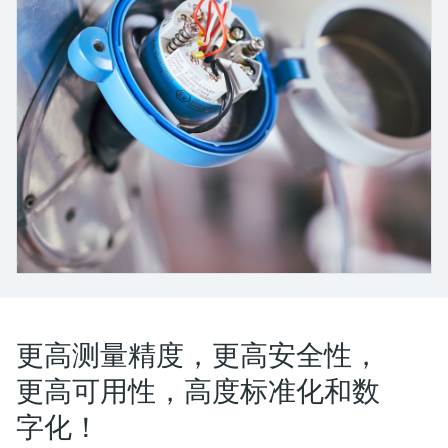
会
的指导课程与资源，随时随地提升技能。
measurement
电力与能源
光学分析
Conductive level measurement
全自动水质采样仪
温度开关
能量管理仪和应用管理仪
空气质量测量装置
Netilion Device Viewer
您的Endress+Hauser职业生涯
文化与价值观
Endress+Hauser SICK
查找市场活动及培训
活动和培训
Job opportunities at
选购全部
采矿、矿物加工及冶金：打造可持
根据需要，从培训、研讨会、展会、峰会或
Endress+Hauser SICK
Netilion IIoT
Float switch level measurement
TOC、COD和SAC分析仪
表面温度计
浪涌保护器
烟雾探测器
Netilion Water
可持续发展
Endress+Hauser Technology China
续的未来
在线研讨会等各种活动中灵活选择。
软件
放射线物位测量
ORP电极和变送器
线缆式温度计
选购全部
视距测量仪
关联公司
公用工程：可靠使用蒸汽
阻旋料位开关
污泥界面传感器和变送器
多点温度计
超高探测器
产品工具
所有行业的关注焦点
伺服液位测量
营养盐分析仪和传感器
选购全部
选购全部
通过产品筛选，选择测量仪表
工业领域的可持续发展解决方案
机电式物位测量
金属分析仪
通过产品特性查找适当的测量设备、软件或
系统组件。
数字化驱动流程工业转型升级
微波限位栅物位测量
光度计
更高测量精度，更高安全性，
Applicator 选型和计算软件
更高可用性，高度标准化和数
决策级过程透明度，赋能卓越运营
通过应用参数查找、选择并配置产品
Level measurement with pressure
微波传输测量原理
字化！
Device Viewer