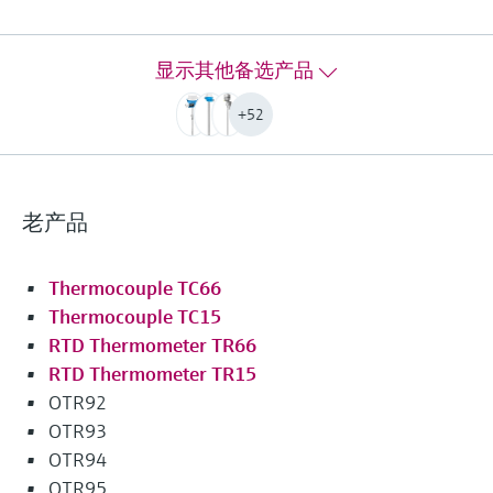
工作温度范围
PT100 TF iTHERM StrongSens:
-50 °C ...500 °C
显示其他备选产品
(-58 °F ...932 °F)
PT100 TF iTHERM QuickSens:
+52
-50 °C …200 °C
(-58 °F …392 °F)
PT100 WW:
-200 °C ...600 °C
老产品
(-328 °F ...1.112 °F)
PT100 TF:
-50 °C ...400 °C
Thermocouple TC66
(-58 °F ...752 °F)
Thermocouple TC15
Typ K:
RTD Thermometer TR66
max. 1.100 °C
RTD Thermometer TR15
(max. 2.012 °F)
Typ J:
OTR92
max. 800 °C
OTR93
(max. 1.472 °F)
OTR94
Typ N:
OTR95