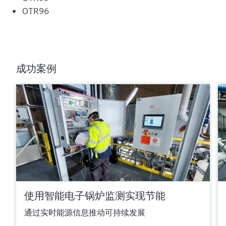
max. 1.100 °C
OTR96
(max. 2.012 °F)
所需最大插入深度
up to 4.500,0 mm (177'')
更多信息
成功案例
比较
满足要求的产品型号过多。
进入产品搜索栏，筛选合适的产品。
使用智能电子锅炉监测实现节能
通过实时能源信息推动可持续发展