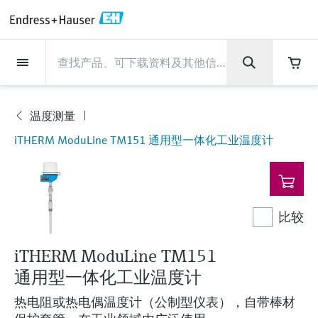
Back
Back
Back
Back
Back
Back
Back
Back
Back
Back
Back
Back
Back
Back
Back
Back
Back
Back
Back
Back
Back
Back
Back
Back
Back
Back
Back
Back
Back
Back
Back
Back
Back
Back
现场仪表
现场仪表
现场仪表
现场仪表
现场仪表
现场仪表
现场仪表
现场仪表
现场仪表
现场仪表
服务产品
服务产品
服务产品
服务产品
服务产品
服务产品
行业应用
行业应用
行业应用
行业应用
行业应用
行业应用
行业应用
行业应用
行业应用
支持
公司
公司
公司
公司
公司
公司
公司
公司
现场仪表
流量
物位测量
液体分析
温度测量
压力测量
系统产品
光学分析
Netilion IIoT
服务产品
Project and commissioning
技术支持服务
仪表维护
仪表性能优化服务
行业应用
支持
公司
Endress+Hauser集团
生产中心
集团实力
新闻与案例
活动和培训
您的Endress+Hauser职业生
services
涯
温度测量
流量
电磁流量计
雷达物位测量
pH电极和变送器
温度变送器
绝压和表压测量
数据管理仪&数据记录仪
TDLAS和QF分析仪
Netilion Value
Project and commissioning services
远程技术支持
验证服务
校准报告分析
食品与饮料
快速获取服务支持！
Endress+Hauser集团
公司概况
物位和压力测量
过程安全性
新闻与案例总览
培训
现
iTHERM ModuLine TM151 通用型一体化工业温度计
技术支持中心 —— Endress+Hauser提供全方
仪表调试服务
Explore open positions
场
位服务，与您相伴前行
物位测量
科里奥利质量流量计
Vibronic point level detection
电导率传感器和变送器
工业温度计
差压测量
过程测控仪
拉曼光谱分析仪
Netilion Health
技术支持服务
远程资产监控
现场仪表校准服务
优化校准间隔时间
水务和环境：保护 —— 节约 —— 提高
生产中心
Endress+Hauser在中国
Endress+Hauser流量
网络安全性
所有文章
研讨会
仪
表
Industrial Project Management
在Endress+Hauser工作
下载区
液体分析
超声波流量计
导波雷达物位测量
浊度传感器和变送器
保护套管
选购全部
电源和安全栅
排放监测解决方案
Netilion Analytics
仪表维护
Process Instrumentation Courses
预防性维护服务
动态现场仪表评价和分析服务
石油与天然气：促进能源转型，实
集团实力
恩德斯豪斯科技中国
Endress+Hauser 液体分析
过程自动化项目流程
新闻稿
展览会
搜索和下载技术手册, 宣传资料, 出版物, 软
现净零目标
比较
Extended warranty
件更新, 视频, 证书等各类文件!
更多工作机会
温度测量
涡街流量计
超声波物位测量
氯传感器和变送器
高温型温度计
WirelessHART解决方案
颗粒测量设备
Netilion Library
仪表性能优化服务
Repair of measuring instruments
客户案例
财务业绩
温度+系统产品
My Endress+Hauser
事实速览
在线研讨会和回放
学习
生命科学：创新技术助推卓越运营
iTHERM ModuLine TM151
德国耶拿分析仪器公司的工作机会
压力测量
热式质量流量计
电容物位测量
溶解氧传感器和变送器
卫生型温度计
网关和调制解调器
数字分析仪解决方案
Netilion Inventory
View all
新闻与案例
集团管理层
Endress+Hauser 数字解决方案
建立电子采购流程，从容应对未来
媒体活动
峰会
通用型一体化工业温度计
化工：深化合作，助推可持续成功
需求
学习中心
IST创新传感器技术公司的工作机
热电阻或热电偶温度计（公制型仪表），自带棒材
系统产品
Differential pressure flow
静压液位测量
实验室检测仪表和便携式pH计
紧凑型温度计
设备配置用平板电脑
过程气体分析仪
Netilion Connect
活动和培训
发展历程
Endress+Hauser 光学分析
线下活动
学习中心 - 探索Endress+Hauser学习平台上