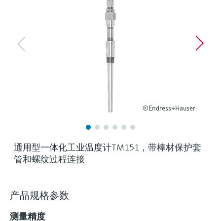
选购全部
Memosens数字技术
查找产品具体信息和文档
选购全部
备件查找工具
您可通过产品型号、订单代码或序列号，轻
松查找所需备件。
©Endress+Hauser
通用型一体化工业温度计TM151，带棒材保护套
管和螺纹过程连接
产品规格参数
测量精度