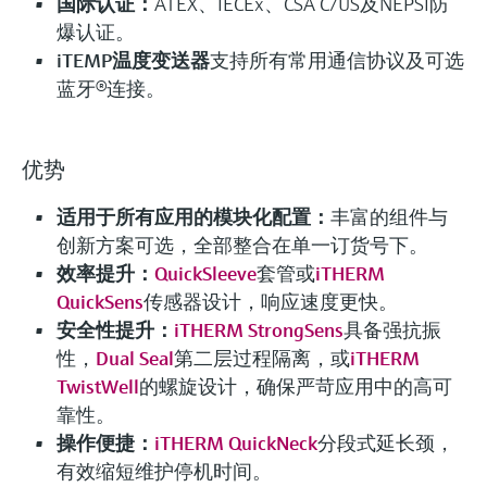
国际认证：
ATEX、IECEx、CSA C/US及NEPSI防
iTHERM ModuLine TM131
爆认证。
模块化工业温度计
iTEMP温度变送器
支持所有常用通信协议及可选
蓝牙®连接。
模块化热电阻和热电偶温度计，适用工业应用场
合。整体管材或棒材保护套管，或与现场保护套
管配套使用。
优势
测量精度
Class AA acc. to IEC 60751
适用于所有应用的模块化配置：
丰富的组件与
Class A acc. to IEC 60751
创新方案可选，全部整合在单一订货号下。
Class B acc. to IEC 60751
效率提升：
QuickSleeve
套管或
iTHERM
Class special or standard acc. to ASTM E230
QuickSens
传感器设计，响应速度更快。
Class 1 or 2 acc. to IEC 60584-2
安全性提升：
iTHERM StrongSens
具备强抗振
响应时间
性，
Dual Seal
第二层过程隔离，或
iTHERM
fastest response time with thermowell t90 starting at below
TwistWell
的螺旋设计，确保严苛应用中的高可
10 s
depending on configuration
靠性。
操作便捷：
iTHERM QuickNeck
分段式延长颈，
最大过程压力（静压）
depending on the configuration up to 100 bar
有效缩短维护停机时间。