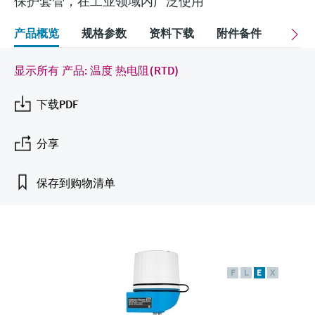
保护套管，在工业领域内广泛使用
会
的指导课程与资源，随时随地提升技能。
measurement
电力与能源
光学分析
Conductive level measurement
全自动水质采样仪
温度开关
能量管理仪和应用管理仪
空气质量测量装置
Netilion Device Viewer
您的Endress+Hauser职业生涯
文化与价值观
Endress+Hauser SICK
查找市场活动及培训
产品概览
规格参数
资料下载
附件备件
关联
活动和培训
Job opportunities at
选购全部
采矿、矿物加工及冶金：打造可持
根据需要，从培训、研讨会、展会、峰会或
Endress+Hauser SICK
Netilion IIoT
Float switch level measurement
TOC、COD和SAC分析仪
表面温度计
浪涌保护器
烟雾探测器
Netilion Water
可持续发展
Endress+Hauser Technology China
续的未来
显示所有 产品: 温度 热电阻(RTD)
在线研讨会等各种活动中灵活选择。
软件
放射线物位测量
ORP电极和变送器
线缆式温度计
选购全部
视距测量仪
关联公司
公用工程：可靠使用蒸汽
下载PDF
阻旋料位开关
污泥界面传感器和变送器
多点温度计
超高探测器
分享
产品工具
所有行业的关注焦点
伺服液位测量
营养盐分析仪和传感器
选购全部
选购全部
保存到购物清单
通过产品筛选，选择测量仪表
工业领域的可持续发展解决方案
机电式物位测量
金属分析仪
通过产品特性查找适当的测量设备、软件或
系统组件。
数字化驱动流程工业转型升级
微波限位栅物位测量
光度计
Applicator 选型和计算软件
决策级过程透明度，赋能卓越运营
F
L
E
X
通过应用参数查找、选择并配置产品
Level measurement with pressure
微波传输测量原理
Device Viewer