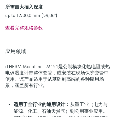
所需最大插入深度
up to 1.500,0 mm (59,06'')
查看完整规格参数
灵活满足各类仪表选型要求
应用领域
(1)
Extended选型 (33)
Xpert选型 (8
当前结果
E
X
iTHERM ModuLine TM151是公制模块化热电阻或热
电偶温度计带整体套管，或安装在现场保护套管中
创新技术助力工艺流
什么是FLEX产品选型
使用。该产品适用于从基础到高端的各种应用场
程优化
景，涵盖所有行业。
F
L
E
X
适用于全行业的通用设计：
从重工业（电力与
能源、化工、石油天然气）到公用事业应用。