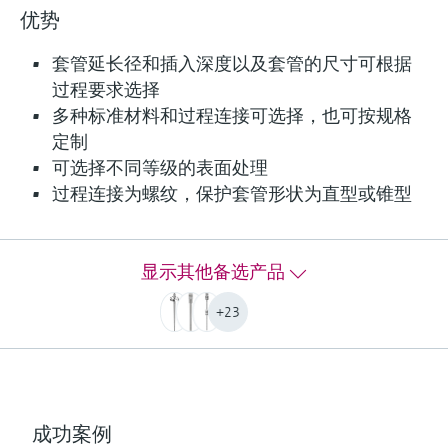
优势
F
L
E
X
套管延长径和插入深度以及套管的尺寸可根据
过程要求选择
多种标准材料和过程连接可选择，也可按规格
iTHERM ModuLine TT151
定制
棒材保护套管
可选择不同等级的表面处理
热电阻（RTD）和热电偶（TC）保护套管，专门针
过程连接为螺纹，保护套管形状为直型或锥型
对严苛工况设计，尤其适合化工、石油与天然
气、电力与能源行业应用
最大过程压力（静压）
显示其他备选产品
500 bar (7252 psi)
+23
Depending on Configuration
最大标准插入深度
1500 mm
棒材保护套管iTHERM TT151（NAMUR）
成功案例
比较