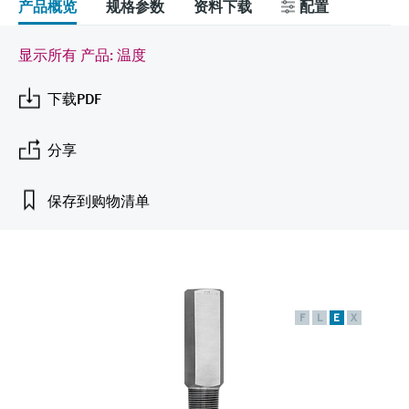
会
产品概览
规格参数
资料下载
配置
的指导课程与资源，随时随地提升技能。
measurement
电力与能源
光学分析
Conductive level measurement
全自动水质采样仪
温度开关
能量管理仪和应用管理仪
空气质量测量装置
Netilion Device Viewer
您的Endress+Hauser职业生涯
文化与价值观
Endress+Hauser SICK
查找市场活动及培训
活动和培训
Job opportunities at
显示所有 产品: 温度
选购全部
采矿、矿物加工及冶金：打造可持
根据需要，从培训、研讨会、展会、峰会或
Endress+Hauser SICK
Netilion IIoT
Float switch level measurement
TOC、COD和SAC分析仪
表面温度计
浪涌保护器
烟雾探测器
Netilion Water
可持续发展
Endress+Hauser Technology China
续的未来
在线研讨会等各种活动中灵活选择。
下载PDF
软件
放射线物位测量
ORP电极和变送器
线缆式温度计
选购全部
视距测量仪
关联公司
公用工程：可靠使用蒸汽
分享
阻旋料位开关
污泥界面传感器和变送器
多点温度计
超高探测器
保存到购物清单
产品工具
所有行业的关注焦点
伺服液位测量
营养盐分析仪和传感器
选购全部
选购全部
通过产品筛选，选择测量仪表
工业领域的可持续发展解决方案
机电式物位测量
金属分析仪
通过产品特性查找适当的测量设备、软件或
系统组件。
数字化驱动流程工业转型升级
微波限位栅物位测量
光度计
F
L
E
X
Applicator 选型和计算软件
决策级过程透明度，赋能卓越运营
通过应用参数查找、选择并配置产品
Level measurement with pressure
微波传输测量原理
Device Viewer