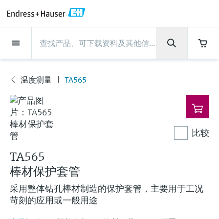
Back
Back
Back
Back
Back
Back
Back
Back
Back
Back
Back
Back
Back
Back
Back
Back
Back
Back
Back
Back
Back
Back
Back
Back
Back
Back
Back
Back
Back
Back
Back
Back
Back
Back
现场仪表
现场仪表
现场仪表
现场仪表
现场仪表
现场仪表
现场仪表
现场仪表
现场仪表
现场仪表
服务产品
服务产品
服务产品
服务产品
服务产品
服务产品
行业应用
行业应用
行业应用
行业应用
行业应用
行业应用
行业应用
行业应用
行业应用
支持
公司
公司
公司
公司
公司
公司
公司
公司
现场仪表
流量
物位测量
液体分析
温度测量
压力测量
系统产品
光学分析
Netilion IIoT
服务产品
Project and commissioning
技术支持服务
仪表维护
仪表性能优化服务
行业应用
支持
公司
Endress+Hauser集团
生产中心
集团实力
新闻与案例
活动和培训
您的Endress+Hauser职业生
services
涯
温度测量
TA565
流量
电磁流量计
雷达物位测量
pH电极和变送器
温度变送器
绝压和表压测量
数据管理仪&数据记录仪
TDLAS和QF分析仪
Netilion Value
Project and commissioning services
远程技术支持
验证服务
校准报告分析
食品与饮料
快速获取服务支持！
Endress+Hauser集团
公司概况
物位和压力测量
过程安全性
新闻与案例总览
培训
现
技术支持中心 —— Endress+Hauser提供全方
仪表调试服务
Explore open positions
场
位服务，与您相伴前行
物位测量
科里奥利质量流量计
Vibronic point level detection
电导率传感器和变送器
工业温度计
差压测量
过程测控仪
拉曼光谱分析仪
Netilion Health
技术支持服务
远程资产监控
现场仪表校准服务
优化校准间隔时间
水务和环境：保护 —— 节约 —— 提高
生产中心
Endress+Hauser在中国
Endress+Hauser流量
网络安全性
所有文章
研讨会
仪
表
Industrial Project Management
在Endress+Hauser工作
下载区
比较
液体分析
超声波流量计
导波雷达物位测量
浊度传感器和变送器
保护套管
选购全部
电源和安全栅
排放监测解决方案
Netilion Analytics
仪表维护
Process Instrumentation Courses
预防性维护服务
动态现场仪表评价和分析服务
石油与天然气：促进能源转型，实
集团实力
恩德斯豪斯科技中国
Endress+Hauser 液体分析
过程自动化项目流程
新闻稿
展览会
搜索和下载技术手册, 宣传资料, 出版物, 软
现净零目标
Extended warranty
件更新, 视频, 证书等各类文件!
TA565
更多工作机会
温度测量
涡街流量计
超声波物位测量
氯传感器和变送器
高温型温度计
WirelessHART解决方案
颗粒测量设备
Netilion Library
仪表性能优化服务
Repair of measuring instruments
客户案例
财务业绩
温度+系统产品
My Endress+Hauser
事实速览
在线研讨会和回放
棒材保护套管
学习
生命科学：创新技术助推卓越运营
德国耶拿分析仪器公司的工作机会
压力测量
热式质量流量计
电容物位测量
溶解氧传感器和变送器
卫生型温度计
网关和调制解调器
数字分析仪解决方案
Netilion Inventory
View all
新闻与案例
集团管理层
Endress+Hauser 数字解决方案
建立电子采购流程，从容应对未来
媒体活动
峰会
采用整体钻孔棒材制造的保护套管，主要用于工况
化工：深化合作，助推可持续成功
需求
苛刻的应用或一般用途
学习中心
IST创新传感器技术公司的工作机
系统产品
Differential pressure flow
静压液位测量
实验室检测仪表和便携式pH计
紧凑型温度计
设备配置用平板电脑
过程气体分析仪
Netilion Connect
活动和培训
发展历程
Endress+Hauser 光学分析
线下活动
学习中心 - 探索Endress+Hauser学习平台上