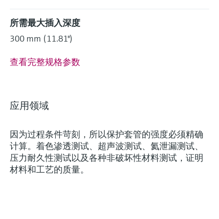
所需最大插入深度
300 mm (11.81")
查看完整规格参数
应用领域
灵活满足各类仪表选型要求
因为过程条件苛刻，所以保护套管的强度必须精确
计算。着色渗透测试、超声波测试、氦泄漏测试、
压力耐久性测试以及各种非破坏性材料测试，证明
(0)
Extended选型 (26)
Xpert选型 (0
当前结果
E
X
材料和工艺的质量。
创新技术助力工艺流
什么是FLEX产品选型
程优化