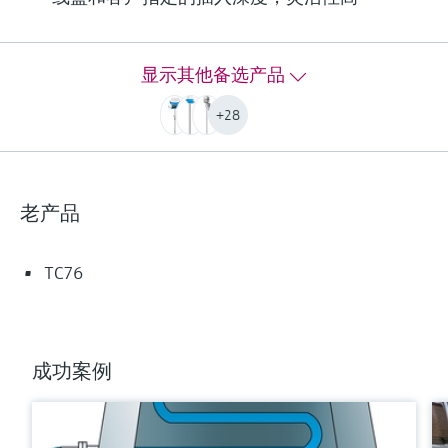
工作温度范围
PT100 TF iTHERM StrongSens:
-50 °C ...500 °C
显示其他备选产品
(-58 °F ...932 °F)
PT100 TF iTHERM QuickSens:
+28
-50 °C …200 °C
(-58 °F …392 °F)
PT100 WW:
-200 °C ...600 °C
老产品
(-328 °F ...1.112 °F)
PT100 TF:
-50 °C ...400 °C
TC76
(-58 °F ...752 °F)
Typ K:
max. 1.100 °C
(max. 2.012 °F)
成功案例
Typ J:
max. 800 °C
(max. 1.472 °F)
Typ N: