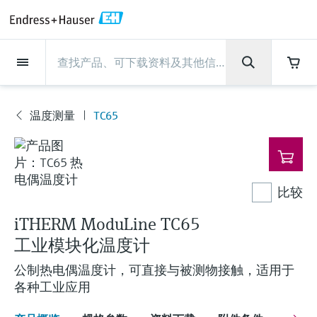
Back
Back
Back
Back
Back
Back
Back
Back
Back
Back
Back
Back
Back
Back
Back
Back
Back
Back
Back
Back
Back
Back
Back
Back
Back
Back
Back
Back
Back
Back
Back
Back
Back
Back
现场仪表
现场仪表
现场仪表
现场仪表
现场仪表
现场仪表
现场仪表
现场仪表
现场仪表
现场仪表
服务产品
服务产品
服务产品
服务产品
服务产品
服务产品
行业应用
行业应用
行业应用
行业应用
行业应用
行业应用
行业应用
行业应用
行业应用
支持
公司
公司
公司
公司
公司
公司
公司
公司
现场仪表
流量
物位测量
液体分析
温度测量
压力测量
系统产品
光学分析
Netilion IIoT
服务产品
Project and commissioning
技术支持服务
仪表维护
仪表性能优化服务
行业应用
支持
公司
Endress+Hauser集团
生产中心
集团实力
新闻与案例
活动和培训
您的Endress+Hauser职业生
services
涯
温度测量
TC65
流量
电磁流量计
雷达物位测量
pH电极和变送器
温度变送器
绝压和表压测量
数据管理仪&数据记录仪
TDLAS和QF分析仪
Netilion Value
Project and commissioning services
远程技术支持
验证服务
校准报告分析
食品与饮料
快速获取服务支持！
Endress+Hauser集团
公司概况
物位和压力测量
过程安全性
新闻与案例总览
培训
现
技术支持中心 —— Endress+Hauser提供全方
仪表调试服务
Explore open positions
场
位服务，与您相伴前行
物位测量
科里奥利质量流量计
Vibronic point level detection
电导率传感器和变送器
工业温度计
差压测量
过程测控仪
拉曼光谱分析仪
Netilion Health
技术支持服务
远程资产监控
现场仪表校准服务
优化校准间隔时间
水务和环境：保护 —— 节约 —— 提高
生产中心
Endress+Hauser在中国
Endress+Hauser流量
网络安全性
所有文章
研讨会
仪
表
Industrial Project Management
在Endress+Hauser工作
下载区
比较
液体分析
超声波流量计
导波雷达物位测量
浊度传感器和变送器
保护套管
选购全部
电源和安全栅
排放监测解决方案
Netilion Analytics
仪表维护
Process Instrumentation Courses
预防性维护服务
动态现场仪表评价和分析服务
石油与天然气：促进能源转型，实
集团实力
恩德斯豪斯科技中国
Endress+Hauser 液体分析
过程自动化项目流程
新闻稿
展览会
搜索和下载技术手册, 宣传资料, 出版物, 软
现净零目标
Extended warranty
件更新, 视频, 证书等各类文件!
iTHERM ModuLine TC65
更多工作机会
温度测量
涡街流量计
超声波物位测量
氯传感器和变送器
高温型温度计
WirelessHART解决方案
颗粒测量设备
Netilion Library
仪表性能优化服务
Repair of measuring instruments
客户案例
财务业绩
温度+系统产品
My Endress+Hauser
事实速览
在线研讨会和回放
工业模块化温度计
学习
生命科学：创新技术助推卓越运营
德国耶拿分析仪器公司的工作机会
压力测量
热式质量流量计
电容物位测量
溶解氧传感器和变送器
卫生型温度计
网关和调制解调器
数字分析仪解决方案
Netilion Inventory
View all
新闻与案例
集团管理层
Endress+Hauser 数字解决方案
建立电子采购流程，从容应对未来
媒体活动
峰会
公制热电偶温度计，可直接与被测物接触，适用于
各种工业应用
化工：深化合作，助推可持续成功
需求
学习中心
IST创新传感器技术公司的工作机
系统产品
Differential pressure flow
静压液位测量
实验室检测仪表和便携式pH计
紧凑型温度计
设备配置用平板电脑
过程气体分析仪
Netilion Connect
活动和培训
发展历程
Endress+Hauser 光学分析
线下活动
学习中心 - 探索Endress+Hauser学习平台上