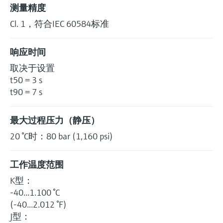
选购全部
Memosens数字技术
测量精度
查找产品具体信息和文档
Cl. 1，符合IEC 60584标准
选购全部
备件查找工具
您可通过产品型号、订单代码或序列号，轻
响应时间
松查找所需备件。
取决于设置
t50 = 3 s
t90 = 7 s
最大过程压力（静压）
20 °C时：80 bar (1,160 psi)
工作温度范围
K型：
-40...1.100 °C
(-40...2.012 °F)
J型：