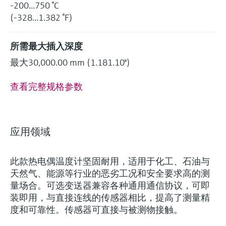
-200...750 °C
(-328...1.382 °F)
所需最大插入深度
最大30,000.00 mm (1.181.10'')
查看完整规格参数
灵活满足各类仪表选型要求
(0)
Extended选型 (20)
Xpert选型 (6
当前结果
E
X
应用领域
创新技术助力工艺流
什么是FLEX产品选型
此款热电偶温度计坚固耐用，适用于化工、石油与
程优化
天然气、能源等行业的恶劣工况和安全要求高的测
量场合。可选变送器兼容各种通用通信协议，可即
装即用，与直接连线的传感器相比，提高了测量精
F
L
E
X
度和可靠性。传感器可直接与被测物接触。