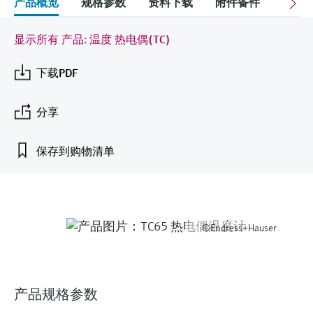
会
产品概览
规格参数
资料下载
附件备件
关联
的指导课程与资源，随时随地提升技能。
measurement
电力与能源
光学分析
Conductive level measurement
全自动水质采样仪
温度开关
能量管理仪和应用管理仪
空气质量测量装置
Netilion Device Viewer
您的Endress+Hauser职业生涯
文化与价值观
Endress+Hauser SICK
查找市场活动及培训
活动和培训
Job opportunities at
显示所有 产品: 温度 热电偶(TC)
选购全部
采矿、矿物加工及冶金：打造可持
根据需要，从培训、研讨会、展会、峰会或
Endress+Hauser SICK
Netilion IIoT
Float switch level measurement
TOC、COD和SAC分析仪
表面温度计
浪涌保护器
烟雾探测器
Netilion Water
可持续发展
Endress+Hauser Technology China
续的未来
在线研讨会等各种活动中灵活选择。
下载PDF
软件
放射线物位测量
ORP电极和变送器
线缆式温度计
选购全部
视距测量仪
关联公司
公用工程：可靠使用蒸汽
分享
阻旋料位开关
污泥界面传感器和变送器
多点温度计
超高探测器
保存到购物清单
产品工具
所有行业的关注焦点
伺服液位测量
营养盐分析仪和传感器
选购全部
选购全部
通过产品筛选，选择测量仪表
工业领域的可持续发展解决方案
机电式物位测量
金属分析仪
通过产品特性查找适当的测量设备、软件或
系统组件。
©Endress+Hauser
数字化驱动流程工业转型升级
F
L
E
X
微波限位栅物位测量
光度计
Applicator 选型和计算软件
决策级过程透明度，赋能卓越运营
通过应用参数查找、选择并配置产品
Level measurement with pressure
微波传输测量原理
产品规格参数
Device Viewer