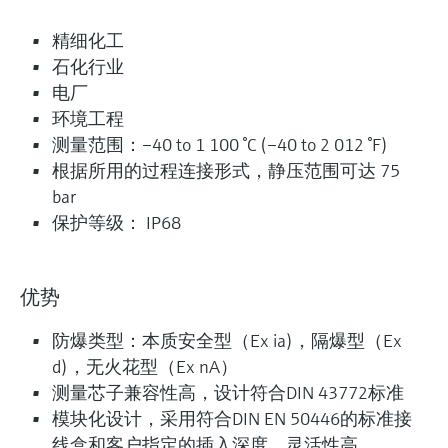
iTHERM ModuLine TM131
精细化工
模块化工业温度计
石化行业
电厂
模块化热电阻和热电偶温度计，适用工业应用场
环境工程
合。整体管材或棒材保护套管，或与现场保护套
测量范围：–40 to 1 100 °C (–40 to 2 012 °F)
管配套使用。
根据所用的过程连接形式，静压范围可达 75
测量精度
bar
Class AA acc. to IEC 60751
保护等级： IP68
Class A acc. to IEC 60751
Class B acc. to IEC 60751
Class special or standard acc. to ASTM E230
Class 1 or 2 acc. to IEC 60584-2
优势
响应时间
防爆类型：本质安全型（Ex ia)，隔爆型（Ex
fastest response time with thermowell t90 starting at below
d)，无火花型（Ex nA）
10 s
depending on configuration
测量芯子兼容性高，设计符合DIN 43772标准
模块化设计，采用符合DIN EN 50446的标准接
最大过程压力（静压）
depending on the configuration up to 100 bar
线盒和客户指定的插入深度，灵活性高