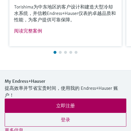
所需最大插入深度
Torishima为中东地区的客户设计和建造大型冷却
up to 4.500,0 mm (177'')
水系统，并信赖Endress+Hauser仪表的卓越品质和
性能，为客户提供可靠保障。
更多信息
阅读完整案例
比较
My Endress+Hauser
满足要求的产品型号过多。
提高效率并节省宝贵时间，使用我的 Endress+Hauser 账
进入产品搜索栏，筛选合适的产品。
户！
立即注册
登录
更多信息