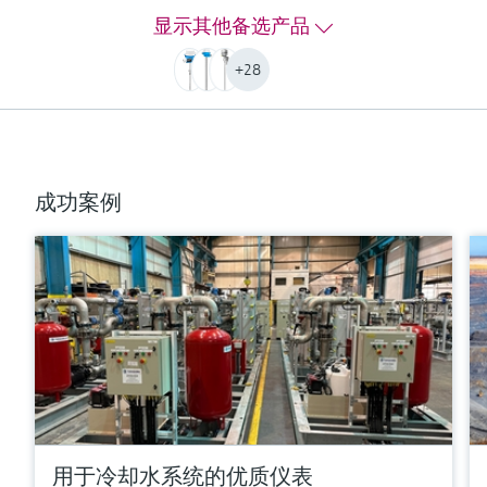
-50 °C ...500 °C
显示其他备选产品
(-58 °F ...932 °F)
PT100 TF iTHERM QuickSens:
+28
-50 °C …200 °C
(-58 °F …392 °F)
PT100 WW:
-200 °C ...600 °C
(-328 °F ...1.112 °F)
成功案例
PT100 TF:
-50 °C ...400 °C
(-58 °F ...752 °F)
Typ K:
max. 1.100 °C
(max. 2.012 °F)
Typ J:
max. 800 °C
(max. 1.472 °F)
Typ N:
max. 1.100 °C
(max. 2.012 °F)
用于冷却水系统的优质仪表