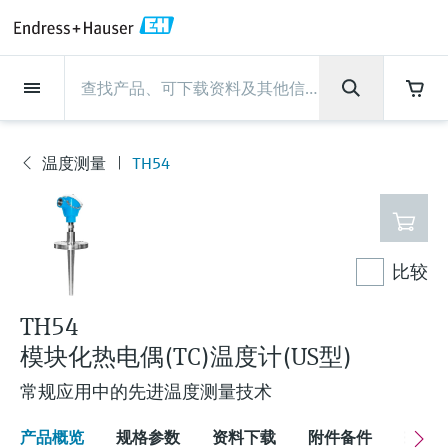
Back
Back
Back
Back
Back
Back
Back
Back
Back
Back
Back
Back
Back
Back
Back
Back
Back
Back
Back
Back
Back
Back
Back
Back
Back
Back
Back
Back
Back
Back
Back
Back
Back
Back
现场仪表
现场仪表
现场仪表
现场仪表
现场仪表
现场仪表
现场仪表
现场仪表
现场仪表
现场仪表
服务产品
服务产品
服务产品
服务产品
服务产品
服务产品
行业应用
行业应用
行业应用
行业应用
行业应用
行业应用
行业应用
行业应用
行业应用
支持
公司
公司
公司
公司
公司
公司
公司
公司
现场仪表
流量
物位测量
液体分析
温度测量
压力测量
系统产品
光学分析
Netilion IIoT
服务产品
Project and commissioning
技术支持服务
仪表维护
仪表性能优化服务
行业应用
支持
公司
Endress+Hauser集团
生产中心
集团实力
新闻与案例
活动和培训
您的Endress+Hauser职业生
services
涯
温度测量
TH54
流量
电磁流量计
雷达物位测量
pH电极和变送器
温度变送器
绝压和表压测量
数据管理仪&数据记录仪
TDLAS和QF分析仪
Netilion Value
Project and commissioning services
远程技术支持
验证服务
校准报告分析
食品与饮料
快速获取服务支持！
Endress+Hauser集团
公司概况
物位和压力测量
过程安全性
新闻与案例总览
培训
现
技术支持中心 —— Endress+Hauser提供全方
仪表调试服务
Explore open positions
场
位服务，与您相伴前行
物位测量
科里奥利质量流量计
Vibronic point level detection
电导率传感器和变送器
工业温度计
差压测量
过程测控仪
拉曼光谱分析仪
Netilion Health
技术支持服务
远程资产监控
现场仪表校准服务
优化校准间隔时间
水务和环境：保护 —— 节约 —— 提高
生产中心
Endress+Hauser在中国
Endress+Hauser流量
网络安全性
所有文章
研讨会
仪
表
Industrial Project Management
在Endress+Hauser工作
下载区
比较
液体分析
超声波流量计
导波雷达物位测量
浊度传感器和变送器
保护套管
选购全部
电源和安全栅
排放监测解决方案
Netilion Analytics
仪表维护
Process Instrumentation Courses
预防性维护服务
动态现场仪表评价和分析服务
石油与天然气：促进能源转型，实
集团实力
恩德斯豪斯科技中国
Endress+Hauser 液体分析
过程自动化项目流程
新闻稿
展览会
搜索和下载技术手册, 宣传资料, 出版物, 软
现净零目标
Extended warranty
件更新, 视频, 证书等各类文件!
更多工作机会
TH54
温度测量
涡街流量计
超声波物位测量
氯传感器和变送器
高温型温度计
WirelessHART解决方案
颗粒测量设备
Netilion Library
仪表性能优化服务
Repair of measuring instruments
客户案例
财务业绩
温度+系统产品
My Endress+Hauser
事实速览
在线研讨会和回放
模块化热电偶(TC)温度计(US型)
学习
生命科学：创新技术助推卓越运营
德国耶拿分析仪器公司的工作机会
压力测量
热式质量流量计
电容物位测量
溶解氧传感器和变送器
卫生型温度计
网关和调制解调器
数字分析仪解决方案
Netilion Inventory
View all
新闻与案例
集团管理层
Endress+Hauser 数字解决方案
建立电子采购流程，从容应对未来
媒体活动
峰会
常规应用中的先进温度测量技术
化工：深化合作，助推可持续成功
需求
学习中心
IST创新传感器技术公司的工作机
系统产品
Differential pressure flow
静压液位测量
实验室检测仪表和便携式pH计
紧凑型温度计
设备配置用平板电脑
过程气体分析仪
Netilion Connect
活动和培训
发展历程
Endress+Hauser 光学分析
线下活动
学习中心 - 探索Endress+Hauser学习平台上
产品概览
规格参数
资料下载
附件备件
配