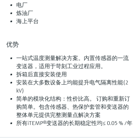
模块化工业温度计
电厂
炼油厂
模块化热电阻和热电偶温度计，适用工业应用场
海上平台
合。整体管材或棒材保护套管，或与现场保护套
管配套使用。
测量精度
优势
Class AA acc. to IEC 60751
Class A acc. to IEC 60751
一站式温度测量解决方案。内置传感器的一流
Class B acc. to IEC 60751
变送器，适用于苛刻工业过程应用。
Class special or standard acc. to ASTM E230
拆箱后直接安装使用
Class 1 or 2 acc. to IEC 60584-2
安装在大多数设备上均能提升电气隔离性能(2
响应时间
kV)
fastest response time with thermowell t90 starting at below
简单的模块化结构：性价比高。 订购和重新订
10 s
depending on configuration
购简单。包含传感器、热保护套管和变送器的
整体单元提供完整测量点解决方案
最大过程压力（静压）
depending on the configuration up to 100 bar
所有iTEMP®变送器的长期稳定性均≤ 0.05 % /年
工作温度范围
PT100 TF iTHERM StrongSens: