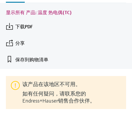
会
的指导课程与资源，随时随地提升技能。
measurement
电力与能源
光学分析
Conductive level measurement
全自动水质采样仪
温度开关
能量管理仪和应用管理仪
空气质量测量装置
Netilion Device Viewer
您的Endress+Hauser职业生涯
文化与价值观
Endress+Hauser SICK
查找市场活动及培训
显示所有 产品: 温度 热电偶(TC)
活动和培训
Job opportunities at
选购全部
采矿、矿物加工及冶金：打造可持
根据需要，从培训、研讨会、展会、峰会或
Endress+Hauser SICK
Netilion IIoT
Float switch level measurement
TOC、COD和SAC分析仪
表面温度计
浪涌保护器
烟雾探测器
Netilion Water
可持续发展
Endress+Hauser Technology China
下载PDF
续的未来
在线研讨会等各种活动中灵活选择。
软件
放射线物位测量
ORP电极和变送器
线缆式温度计
选购全部
视距测量仪
关联公司
公用工程：可靠使用蒸汽
分享
阻旋料位开关
污泥界面传感器和变送器
多点温度计
超高探测器
保存到购物清单
产品工具
所有行业的关注焦点
伺服液位测量
营养盐分析仪和传感器
选购全部
选购全部
通过产品筛选，选择测量仪表
工业领域的可持续发展解决方案
该产品在该地区不可用。
机电式物位测量
金属分析仪
通过产品特性查找适当的测量设备、软件或
如有任何疑问，请联系您的
系统组件。
数字化驱动流程工业转型升级
Endress+Hauser销售合作伙伴。
微波限位栅物位测量
光度计
Applicator 选型和计算软件
决策级过程透明度，赋能卓越运营
通过应用参数查找、选择并配置产品
Level measurement with pressure
微波传输测量原理
Device Viewer