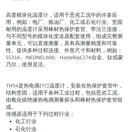
高度模块化温度计，适用于恶劣工况中的许多应
用，例如：电厂、炼油厂、化工或石化行业。坚固
耐用的温度计采用棒材热保护套管、带法兰连接，
与不同型号的模块化变送器配套使用，组成完整测
灵活满足各类仪表选型要求
量单元，可以直接测量，具有高测量精度和可靠
性。提供多种过程连接、外形尺寸和材料，例如：
(0)
Extended选型 (20)
Xpert选型 (6
当前结果
E
X
SS316、INCONEL600、HastelloyC276合金、钛或蒙
乃尔，使用灵活。
创新技术助力工艺流
什么是FLEX产品选型
程优化
TH54是热电偶(TC)温度计，安装在热保护套管中，
结构坚固，适用于各种工业过程，包括恶劣工况。
由氧化镁绝缘热电偶测量探头和棒材热保护套管组
F
L
E
X
成。
传感器适用于下列过程行业：
化工行业
iTHERM ModuLine TM131
石化行业