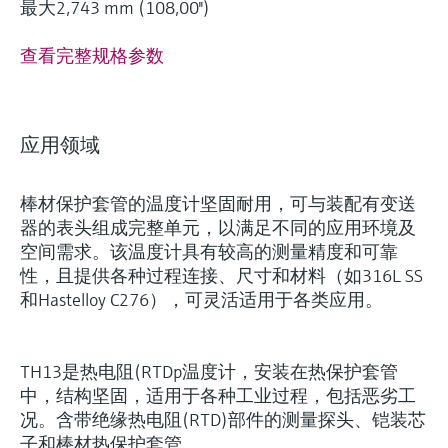
最大2,743 mm (108,00'')
查看完整规格参数
应用领域
棒材保护套管的温度计坚固耐用，可与装配有变送
器的表头组成完整单元，以满足不同的应用环境及
空间需求。该温度计具有较高的测量精度和可靠
性，且提供各种过程连接、尺寸和材料（如316L SS
和Hastelloy C276），可灵活适用于各类应用。
灵活满足各类仪表选型要求
TH13是热电阻(RTDp温度计，安装在热保护套管
中，结构坚固，适用于各种工业过程，包括恶劣工
况。含带绝缘热电阻(RTD)部件的测量探头、铠装芯
(1)
Extended选型 (18)
Xpert选型 (7
当前结果
E
X
子和棒材热保护套管。