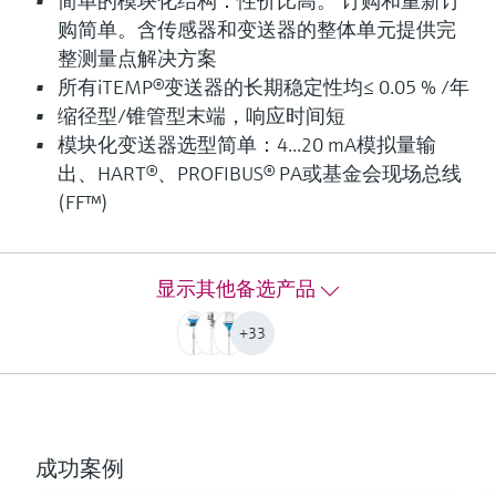
简单的模块化结构：性价比高。 订购和重新订
Class special or standard acc. to ASTM E230
购简单。含传感器和变送器的整体单元提供完
Class 1 or 2 acc. to IEC 60584-2
整测量点解决方案
响应时间
所有iTEMP®变送器的长期稳定性均≤ 0.05 % /年
fastest response time with thermowell t90 starting at below
缩径型/锥管型末端，响应时间短
10 s
depending on configuration
模块化变送器选型简单：4...20 mA模拟量输
出、HART®、PROFIBUS® PA或基金会现场总线
最大过程压力（静压）
depending on the configuration up to 100 bar
(FF™)
工作温度范围
PT100 TF iTHERM StrongSens:
-50 °C ...500 °C
显示其他备选产品
(-58 °F ...932 °F)
PT100 TF iTHERM QuickSens:
+33
-50 °C …200 °C
(-58 °F …392 °F)
PT100 WW:
-200 °C ...600 °C
(-328 °F ...1.112 °F)
成功案例
PT100 TF: