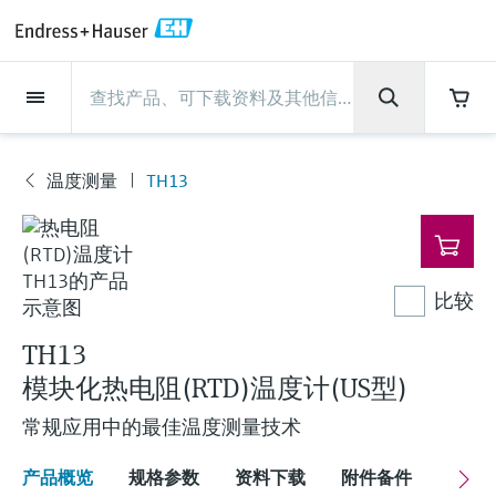
Back
Back
Back
Back
Back
Back
Back
Back
Back
Back
Back
Back
Back
Back
Back
Back
Back
Back
Back
Back
Back
Back
Back
Back
Back
Back
Back
Back
Back
Back
Back
Back
Back
Back
现场仪表
现场仪表
现场仪表
现场仪表
现场仪表
现场仪表
现场仪表
现场仪表
现场仪表
现场仪表
服务产品
服务产品
服务产品
服务产品
服务产品
服务产品
行业应用
行业应用
行业应用
行业应用
行业应用
行业应用
行业应用
行业应用
行业应用
支持
公司
公司
公司
公司
公司
公司
公司
公司
现场仪表
流量
物位测量
液体分析
温度测量
压力测量
系统产品
光学分析
Netilion IIoT
服务产品
Project and commissioning
技术支持服务
仪表维护
仪表性能优化服务
行业应用
支持
公司
Endress+Hauser集团
生产中心
集团实力
新闻与案例
活动和培训
您的Endress+Hauser职业生
services
涯
温度测量
TH13
流量
电磁流量计
雷达物位测量
pH电极和变送器
温度变送器
绝压和表压测量
数据管理仪&数据记录仪
TDLAS和QF分析仪
Netilion Value
Project and commissioning services
远程技术支持
验证服务
校准报告分析
食品与饮料
快速获取服务支持！
Endress+Hauser集团
公司概况
物位和压力测量
过程安全性
新闻与案例总览
培训
现
技术支持中心 —— Endress+Hauser提供全方
仪表调试服务
Explore open positions
场
位服务，与您相伴前行
物位测量
科里奥利质量流量计
Vibronic point level detection
电导率传感器和变送器
工业温度计
差压测量
过程测控仪
拉曼光谱分析仪
Netilion Health
技术支持服务
远程资产监控
现场仪表校准服务
优化校准间隔时间
水务和环境：保护 —— 节约 —— 提高
生产中心
Endress+Hauser在中国
Endress+Hauser流量
网络安全性
所有文章
研讨会
仪
表
Industrial Project Management
在Endress+Hauser工作
下载区
比较
液体分析
超声波流量计
导波雷达物位测量
浊度传感器和变送器
保护套管
选购全部
电源和安全栅
排放监测解决方案
Netilion Analytics
仪表维护
Process Instrumentation Courses
预防性维护服务
动态现场仪表评价和分析服务
石油与天然气：促进能源转型，实
集团实力
恩德斯豪斯科技中国
Endress+Hauser 液体分析
过程自动化项目流程
新闻稿
展览会
搜索和下载技术手册, 宣传资料, 出版物, 软
现净零目标
Extended warranty
件更新, 视频, 证书等各类文件!
TH13
更多工作机会
温度测量
涡街流量计
超声波物位测量
氯传感器和变送器
高温型温度计
WirelessHART解决方案
颗粒测量设备
Netilion Library
仪表性能优化服务
Repair of measuring instruments
客户案例
财务业绩
温度+系统产品
My Endress+Hauser
事实速览
在线研讨会和回放
模块化热电阻(RTD)温度计(US型)
学习
生命科学：创新技术助推卓越运营
德国耶拿分析仪器公司的工作机会
压力测量
热式质量流量计
电容物位测量
溶解氧传感器和变送器
卫生型温度计
网关和调制解调器
数字分析仪解决方案
Netilion Inventory
View all
新闻与案例
集团管理层
Endress+Hauser 数字解决方案
建立电子采购流程，从容应对未来
媒体活动
峰会
常规应用中的最佳温度测量技术
化工：深化合作，助推可持续成功
需求
学习中心
IST创新传感器技术公司的工作机
系统产品
Differential pressure flow
静压液位测量
实验室检测仪表和便携式pH计
紧凑型温度计
设备配置用平板电脑
过程气体分析仪
Netilion Connect
活动和培训
发展历程
Endress+Hauser 光学分析
线下活动
产品概览
规格参数
资料下载
附件备件
关联
学习中心 - 探索Endress+Hauser学习平台上