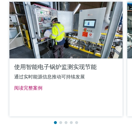
-50 °C ...400 °C
(-58 °F ...752 °F)
Typ K:
max. 1.100 °C
(max. 2.012 °F)
Typ J:
max. 800 °C
(max. 1.472 °F)
Typ N:
max. 1.100 °C
(max. 2.012 °F)
使用智能电子锅炉监测实现节能
所需最大插入深度
通过实时能源信息推动可持续发展
up to 4.500,0 mm (177'')
阅读完整案例
更多信息
比较