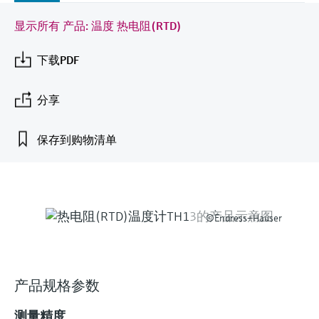
会
的指导课程与资源，随时随地提升技能。
measurement
电力与能源
光学分析
Conductive level measurement
全自动水质采样仪
温度开关
能量管理仪和应用管理仪
空气质量测量装置
Netilion Device Viewer
您的Endress+Hauser职业生涯
文化与价值观
Endress+Hauser SICK
查找市场活动及培训
显示所有 产品: 温度 热电阻(RTD)
活动和培训
Job opportunities at
选购全部
采矿、矿物加工及冶金：打造可持
根据需要，从培训、研讨会、展会、峰会或
Endress+Hauser SICK
下载PDF
Netilion IIoT
Float switch level measurement
TOC、COD和SAC分析仪
表面温度计
浪涌保护器
烟雾探测器
Netilion Water
可持续发展
Endress+Hauser Technology China
续的未来
在线研讨会等各种活动中灵活选择。
软件
放射线物位测量
ORP电极和变送器
线缆式温度计
选购全部
视距测量仪
关联公司
分享
公用工程：可靠使用蒸汽
阻旋料位开关
污泥界面传感器和变送器
多点温度计
超高探测器
保存到购物清单
产品工具
所有行业的关注焦点
伺服液位测量
营养盐分析仪和传感器
选购全部
选购全部
通过产品筛选，选择测量仪表
工业领域的可持续发展解决方案
机电式物位测量
金属分析仪
通过产品特性查找适当的测量设备、软件或
©Endress+Hauser
系统组件。
F
L
E
X
数字化驱动流程工业转型升级
微波限位栅物位测量
光度计
Applicator 选型和计算软件
决策级过程透明度，赋能卓越运营
通过应用参数查找、选择并配置产品
Level measurement with pressure
微波传输测量原理
产品规格参数
Device Viewer
测量精度