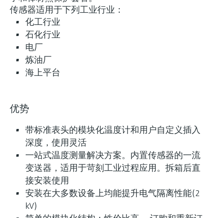
传感器适用于下列工业行业：
创新技术助力工艺流
什么是FLEX产品选型
化工行业
程优化
石化行业
电厂
炼油厂
F
L
E
X
海上平台
iTHERM ModuLine TM131
优势
模块化工业温度计
带标准表头的模块化温度计和用户自定义插入
模块化热电阻和热电偶温度计，适用工业应用场
深度，使用灵活
合。整体管材或棒材保护套管，或与现场保护套
一站式温度测量解决方案。内置传感器的一流
管配套使用。
变送器，适用于苛刻工业过程应用。拆箱后直
测量精度
接安装使用
Class AA acc. to IEC 60751
安装在大多数设备上均能提升电气隔离性能(2
Class A acc. to IEC 60751
kV)
Class B acc. to IEC 60751