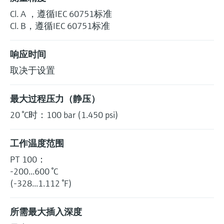
选购全部
Memosens数字技术
查找产品具体信息和文档
Cl. A ，遵循IEC 60751标准
Cl. B，遵循IEC 60751标准
选购全部
备件查找工具
您可通过产品型号、订单代码或序列号，轻
响应时间
松查找所需备件。
取决于设置
最大过程压力（静压）
20 °C时：100 bar (1.450 psi)
工作温度范围
PT 100：
-200...600 °C
(-328...1.112 °F)
所需最大插入深度