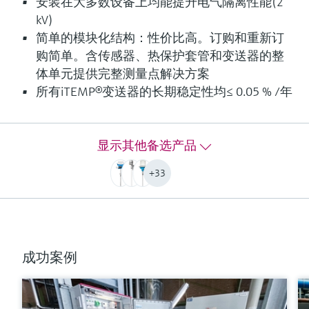
安装在大多数设备上均能提升电气隔离性能(2
响应时间
kV)
fastest response time with thermowell t90 starting at below
简单的模块化结构：性价比高。订购和重新订
10 s
depending on configuration
购简单。含传感器、热保护套管和变送器的整
体单元提供完整测量点解决方案
最大过程压力（静压）
depending on the configuration up to 100 bar
所有iTEMP®变送器的长期稳定性均≤ 0.05 % /年
工作温度范围
PT100 TF iTHERM StrongSens:
-50 °C ...500 °C
显示其他备选产品
(-58 °F ...932 °F)
PT100 TF iTHERM QuickSens:
+33
-50 °C …200 °C
(-58 °F …392 °F)
PT100 WW:
-200 °C ...600 °C
(-328 °F ...1.112 °F)
成功案例
PT100 TF:
-50 °C ...400 °C
(-58 °F ...752 °F)
Typ K: