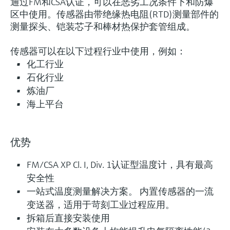
通过FM和CSA认证，可以在恶劣工况条件下和防爆
程优化
区中使用。传感器由带绝缘热电阻(RTD)测量部件的
测量探头、铠装芯子和棒材热保护套管组成。
F
L
E
X
传感器可以在以下过程行业中使用，例如：
化工行业
石化行业
iTHERM ModuLine TM131
炼油厂
模块化工业温度计
海上平台
模块化热电阻和热电偶温度计，适用工业应用场
合。整体管材或棒材保护套管，或与现场保护套
优势
管配套使用。
测量精度
FM/CSA XP Cl. I, Div. 1认证型温度计，具有最高
Class AA acc. to IEC 60751
安全性
Class A acc. to IEC 60751
一站式温度测量解决方案。 内置传感器的一流
Class B acc. to IEC 60751
变送器，适用于苛刻工业过程应用。
Class special or standard acc. to ASTM E230
拆箱后直接安装使用
Class 1 or 2 acc. to IEC 60584-2