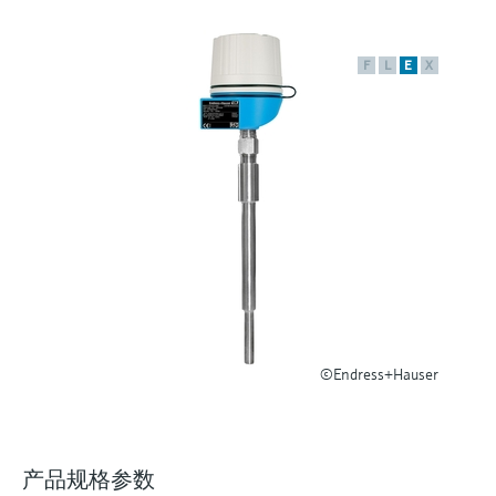
选购全部
Memosens数字技术
查找产品具体信息和文档
选购全部
F
L
E
X
备件查找工具
您可通过产品型号、订单代码或序列号，轻
松查找所需备件。
©Endress+Hauser
产品规格参数