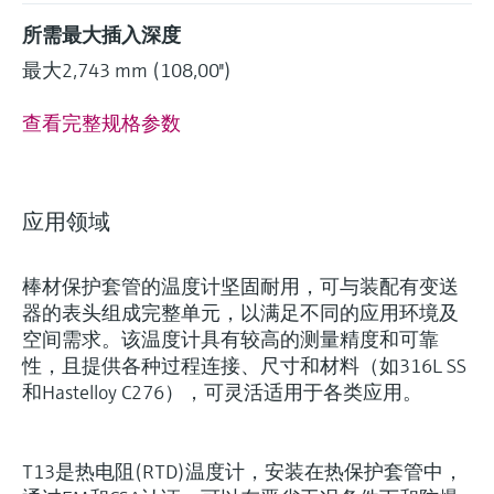
所需最大插入深度
最大2,743 mm (108,00'')
查看完整规格参数
应用领域
棒材保护套管的温度计坚固耐用，可与装配有变送
器的表头组成完整单元，以满足不同的应用环境及
空间需求。该温度计具有较高的测量精度和可靠
灵活满足各类仪表选型要求
性，且提供各种过程连接、尺寸和材料（如316L SS
和Hastelloy C276），可灵活适用于各类应用。
(1)
Extended选型 (18)
Xpert选型 (7
当前结果
E
X
T13是热电阻(RTD)温度计，安装在热保护套管中，
创新技术助力工艺流
什么是FLEX产品选型