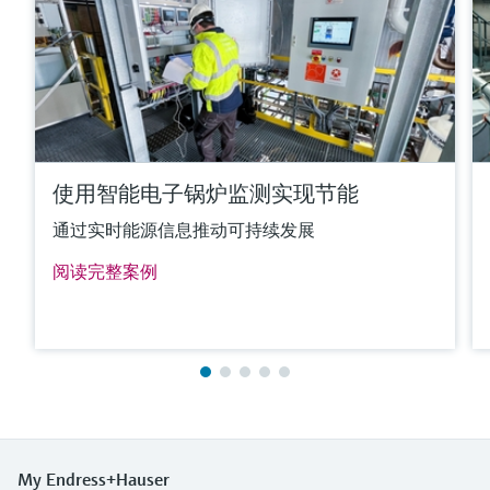
max. 1.100 °C
(max. 2.012 °F)
Typ J:
max. 800 °C
(max. 1.472 °F)
Typ N:
max. 1.100 °C
(max. 2.012 °F)
使用智能电子锅炉监测实现节能
所需最大插入深度
通过实时能源信息推动可持续发展
up to 4.500,0 mm (177'')
阅读完整案例
更多信息
比较
My Endress+Hauser