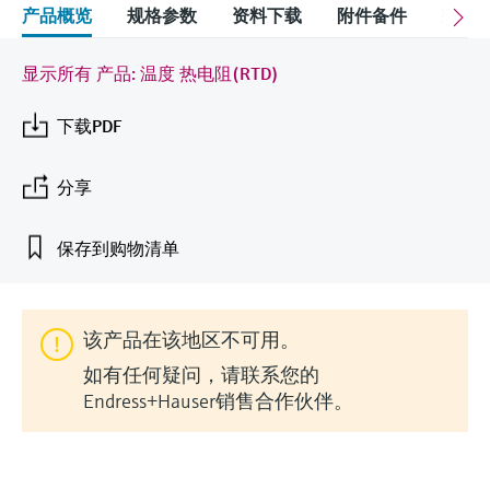
会
的指导课程与资源，随时随地提升技能。
measurement
电力与能源
产品概览
规格参数
资料下载
附件备件
配
光学分析
Conductive level measurement
全自动水质采样仪
温度开关
能量管理仪和应用管理仪
空气质量测量装置
Netilion Device Viewer
您的Endress+Hauser职业生涯
文化与价值观
Endress+Hauser SICK
查找市场活动及培训
活动和培训
Job opportunities at
选购全部
采矿、矿物加工及冶金：打造可持
显示所有 产品: 温度 热电阻(RTD)
根据需要，从培训、研讨会、展会、峰会或
Endress+Hauser SICK
Netilion IIoT
Float switch level measurement
TOC、COD和SAC分析仪
表面温度计
浪涌保护器
烟雾探测器
Netilion Water
可持续发展
Endress+Hauser Technology China
续的未来
在线研讨会等各种活动中灵活选择。
下载PDF
软件
放射线物位测量
ORP电极和变送器
线缆式温度计
选购全部
视距测量仪
关联公司
公用工程：可靠使用蒸汽
分享
阻旋料位开关
污泥界面传感器和变送器
多点温度计
超高探测器
产品工具
保存到购物清单
所有行业的关注焦点
伺服液位测量
营养盐分析仪和传感器
选购全部
选购全部
通过产品筛选，选择测量仪表
工业领域的可持续发展解决方案
机电式物位测量
金属分析仪
通过产品特性查找适当的测量设备、软件或
该产品在该地区不可用。
系统组件。
数字化驱动流程工业转型升级
如有任何疑问，请联系您的
微波限位栅物位测量
光度计
Endress+Hauser销售合作伙伴。
Applicator 选型和计算软件
决策级过程透明度，赋能卓越运营
通过应用参数查找、选择并配置产品
Level measurement with pressure
微波传输测量原理
Device Viewer