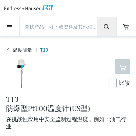
Back
Back
Back
Back
Back
Back
Back
Back
Back
Back
Back
Back
Back
Back
Back
Back
Back
Back
Back
Back
Back
Back
Back
Back
Back
Back
Back
Back
Back
Back
Back
Back
Back
Back
现场仪表
现场仪表
现场仪表
现场仪表
现场仪表
现场仪表
现场仪表
现场仪表
现场仪表
现场仪表
服务产品
服务产品
服务产品
服务产品
服务产品
服务产品
行业应用
行业应用
行业应用
行业应用
行业应用
行业应用
行业应用
行业应用
行业应用
支持
公司
公司
公司
公司
公司
公司
公司
公司
现场仪表
流量
物位测量
液体分析
温度测量
压力测量
系统产品
光学分析
Netilion IIoT
服务产品
Project and commissioning
技术支持服务
仪表维护
仪表性能优化服务
行业应用
支持
公司
Endress+Hauser集团
生产中心
集团实力
新闻与案例
活动和培训
您的Endress+Hauser职业生
services
涯
温度测量
T13
流量
电磁流量计
雷达物位测量
pH电极和变送器
温度变送器
绝压和表压测量
数据管理仪&数据记录仪
TDLAS和QF分析仪
Netilion Value
Project and commissioning services
远程技术支持
验证服务
校准报告分析
食品与饮料
快速获取服务支持！
Endress+Hauser集团
公司概况
物位和压力测量
过程安全性
新闻与案例总览
培训
现
技术支持中心 —— Endress+Hauser提供全方
仪表调试服务
Explore open positions
场
位服务，与您相伴前行
物位测量
科里奥利质量流量计
Vibronic point level detection
电导率传感器和变送器
工业温度计
差压测量
过程测控仪
拉曼光谱分析仪
Netilion Health
技术支持服务
远程资产监控
现场仪表校准服务
优化校准间隔时间
水务和环境：保护 —— 节约 —— 提高
生产中心
Endress+Hauser在中国
Endress+Hauser流量
网络安全性
所有文章
研讨会
仪
表
Industrial Project Management
在Endress+Hauser工作
下载区
比较
液体分析
超声波流量计
导波雷达物位测量
浊度传感器和变送器
保护套管
选购全部
电源和安全栅
排放监测解决方案
Netilion Analytics
仪表维护
Process Instrumentation Courses
预防性维护服务
动态现场仪表评价和分析服务
石油与天然气：促进能源转型，实
集团实力
恩德斯豪斯科技中国
Endress+Hauser 液体分析
过程自动化项目流程
新闻稿
展览会
搜索和下载技术手册, 宣传资料, 出版物, 软
现净零目标
Extended warranty
件更新, 视频, 证书等各类文件!
更多工作机会
T13
温度测量
涡街流量计
超声波物位测量
氯传感器和变送器
高温型温度计
WirelessHART解决方案
颗粒测量设备
Netilion Library
仪表性能优化服务
Repair of measuring instruments
客户案例
财务业绩
温度+系统产品
My Endress+Hauser
事实速览
在线研讨会和回放
防爆型Pt100温度计(US型)
学习
生命科学：创新技术助推卓越运营
德国耶拿分析仪器公司的工作机会
压力测量
热式质量流量计
电容物位测量
溶解氧传感器和变送器
卫生型温度计
网关和调制解调器
数字分析仪解决方案
Netilion Inventory
View all
新闻与案例
集团管理层
Endress+Hauser 数字解决方案
建立电子采购流程，从容应对未来
媒体活动
峰会
在挑战性应用中安全监测过程温度，例如：油气行
化工：深化合作，助推可持续成功
需求
学习中心
业
IST创新传感器技术公司的工作机
系统产品
Differential pressure flow
静压液位测量
实验室检测仪表和便携式pH计
紧凑型温度计
设备配置用平板电脑
过程气体分析仪
Netilion Connect
活动和培训
发展历程
Endress+Hauser 光学分析
线下活动
学习中心 - 探索Endress+Hauser学习平台上