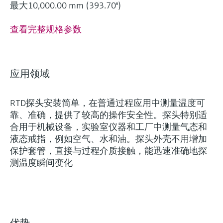
最大10,000.00 mm (393.70'')
查看完整规格参数
灵活满足各类仪表选型要求
应用领域
RTD探头安装简单，在普通过程应用中测量温度可
Fundamental选型 (9)
Lean选型 (1)
当前结果
F
L
靠、准确，提供了较高的操作安全性。探头特别适
合用于机械设备，实验室仪器和工厂中测量气态和
完美胜任基本测量任
什么是FLEX产品选型
液态戒指，例如空气、水和油。探头外壳不用增加
务
保护套管，直接与过程介质接触，能迅速准确地探
测温度瞬间变化
F
L
E
X