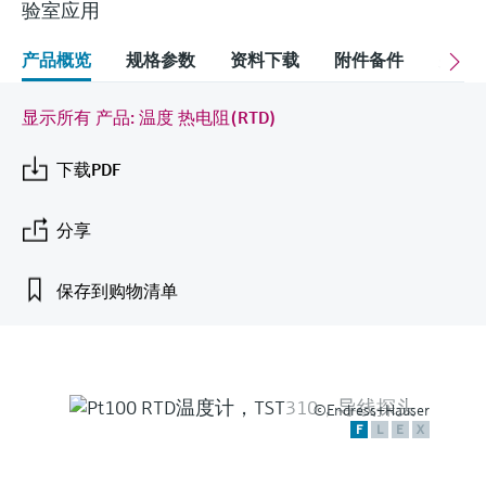
会
的指导课程与资源，随时随地提升技能。
验室应用
measurement
电力与能源
光学分析
Conductive level measurement
全自动水质采样仪
温度开关
能量管理仪和应用管理仪
空气质量测量装置
Netilion Device Viewer
您的Endress+Hauser职业生涯
文化与价值观
Endress+Hauser SICK
查找市场活动及培训
活动和培训
Job opportunities at
产品概览
规格参数
资料下载
附件备件
关联
选购全部
采矿、矿物加工及冶金：打造可持
根据需要，从培训、研讨会、展会、峰会或
Endress+Hauser SICK
Netilion IIoT
Float switch level measurement
TOC、COD和SAC分析仪
表面温度计
浪涌保护器
烟雾探测器
Netilion Water
可持续发展
Endress+Hauser Technology China
续的未来
在线研讨会等各种活动中灵活选择。
显示所有 产品: 温度 热电阻(RTD)
软件
放射线物位测量
ORP电极和变送器
线缆式温度计
选购全部
视距测量仪
关联公司
公用工程：可靠使用蒸汽
下载PDF
阻旋料位开关
污泥界面传感器和变送器
多点温度计
超高探测器
分享
产品工具
所有行业的关注焦点
伺服液位测量
营养盐分析仪和传感器
选购全部
选购全部
保存到购物清单
通过产品筛选，选择测量仪表
工业领域的可持续发展解决方案
机电式物位测量
金属分析仪
通过产品特性查找适当的测量设备、软件或
系统组件。
数字化驱动流程工业转型升级
微波限位栅物位测量
光度计
Applicator 选型和计算软件
©Endress+Hauser
决策级过程透明度，赋能卓越运营
通过应用参数查找、选择并配置产品
F
L
E
X
Level measurement with pressure
微波传输测量原理
Device Viewer