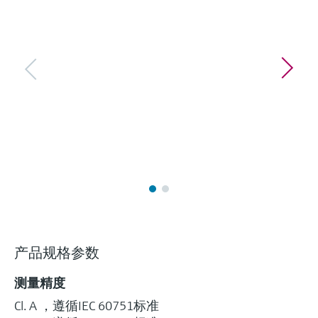
选购全部
Memosens数字技术
查找产品具体信息和文档
选购全部
备件查找工具
您可通过产品型号、订单代码或序列号，轻
松查找所需备件。
产品规格参数
测量精度
Cl. A ，遵循IEC 60751标准