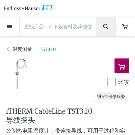
Back
Back
Back
Back
Back
Back
Back
Back
Back
Back
Back
Back
Back
Back
Back
Back
Back
Back
Back
Back
Back
Back
Back
Back
Back
Back
Back
Back
Back
Back
Back
Back
Back
Back
现场仪表
现场仪表
现场仪表
现场仪表
现场仪表
现场仪表
现场仪表
现场仪表
现场仪表
现场仪表
服务产品
服务产品
服务产品
服务产品
服务产品
服务产品
行业应用
行业应用
行业应用
行业应用
行业应用
行业应用
行业应用
行业应用
行业应用
支持
公司
公司
公司
公司
公司
公司
公司
公司
现场仪表
流量
物位测量
液体分析
温度测量
压力测量
系统产品
光学分析
Netilion IIoT
服务产品
Project and commissioning
技术支持服务
仪表维护
仪表性能优化服务
行业应用
支持
公司
Endress+Hauser集团
生产中心
集团实力
新闻与案例
活动和培训
您的Endress+Hauser职业生
services
涯
温度测量
TST310
流量
电磁流量计
雷达物位测量
pH电极和变送器
温度变送器
绝压和表压测量
数据管理仪&数据记录仪
TDLAS和QF分析仪
Netilion Value
Project and commissioning services
远程技术支持
验证服务
校准报告分析
食品与饮料
快速获取服务支持！
Endress+Hauser集团
公司概况
物位和压力测量
过程安全性
新闻与案例总览
培训
现
技术支持中心 —— Endress+Hauser提供全方
仪表调试服务
Explore open positions
场
位服务，与您相伴前行
物位测量
科里奥利质量流量计
Vibronic point level detection
电导率传感器和变送器
工业温度计
差压测量
过程测控仪
拉曼光谱分析仪
Netilion Health
技术支持服务
远程资产监控
现场仪表校准服务
优化校准间隔时间
水务和环境：保护 —— 节约 —— 提高
生产中心
Endress+Hauser在中国
Endress+Hauser流量
网络安全性
所有文章
研讨会
仪
表
Industrial Project Management
在Endress+Hauser工作
下载区
比较
液体分析
超声波流量计
导波雷达物位测量
浊度传感器和变送器
保护套管
选购全部
电源和安全栅
排放监测解决方案
Netilion Analytics
仪表维护
Process Instrumentation Courses
预防性维护服务
动态现场仪表评价和分析服务
石油与天然气：促进能源转型，实
集团实力
恩德斯豪斯科技中国
Endress+Hauser 液体分析
过程自动化项目流程
新闻稿
展览会
搜索和下载技术手册, 宣传资料, 出版物, 软
现净零目标
Extended warranty
件更新, 视频, 证书等各类文件!
更多工作机会
5年保修服务
温度测量
涡街流量计
超声波物位测量
氯传感器和变送器
高温型温度计
WirelessHART解决方案
颗粒测量设备
Netilion Library
仪表性能优化服务
Repair of measuring instruments
客户案例
财务业绩
温度+系统产品
My Endress+Hauser
事实速览
在线研讨会和回放
学习
生命科学：创新技术助推卓越运营
iTHERM CableLine TST310
德国耶拿分析仪器公司的工作机会
压力测量
热式质量流量计
电容物位测量
溶解氧传感器和变送器
卫生型温度计
网关和调制解调器
数字分析仪解决方案
Netilion Inventory
View all
新闻与案例
集团管理层
Endress+Hauser 数字解决方案
建立电子采购流程，从容应对未来
媒体活动
峰会
导线探头
化工：深化合作，助推可持续成功
需求
学习中心
IST创新传感器技术公司的工作机
系统产品
Differential pressure flow
静压液位测量
实验室检测仪表和便携式pH计
紧凑型温度计
设备配置用平板电脑
过程气体分析仪
Netilion Connect
活动和培训
发展历程
Endress+Hauser 光学分析
线下活动
公制热电阻温度计，带连接导线，可用于过程和实
学习中心 - 探索Endress+Hauser学习平台上