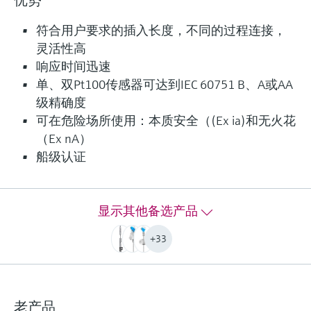
优势
iTHERM CompactLine TM311 - Pt100
温度计
符合用户要求的插入长度，不同的过程连接，
iTHERM CompactLine TM311是紧凑型Pt100温度
灵活性高
计，IO-Link通信和4至20 mA电流输出，适用于食
响应时间迅速
品饮料和生命科学行业的普通/无菌应用
单、双Pt100传感器可达到IEC 60751 B、A或AA
级精确度
测量精度
可在危险场所使用：本质安全（(Ex ia)和无火花
class A acc. to IEC 60751
（Ex nA）
响应时间
船级认证
t50 = 1 s
t90 = 1.5 s
最大过程压力（静压）
at 20 °C: 50 bar (725 psi)
显示其他备选产品
工作温度范围
+33
PT 100:
-50 °C ...200 °C
(-58 °F ...392 °F)
所需最大插入深度
老产品
up to 600,00 mm (23,62'')