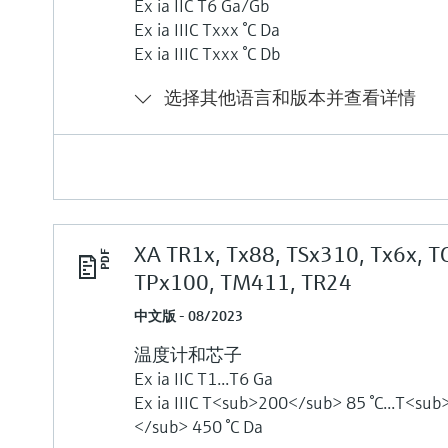
Ex ia IIC T6 Ga/Gb
Ex ia IIIC Txxx °C Da
Ex ia IIIC Txxx °C Db
选择其他语言和版本并查看详情
XA TR1x, Tx88, TSx310, Tx6x, T
TPx100, TM411, TR24
中文版 - 08/2023
温度计和芯子
Ex ia IIC T1...T6 Ga
Ex ia IIIC T<sub>200</sub> 85 °C...T<su
</sub> 450 °C Da