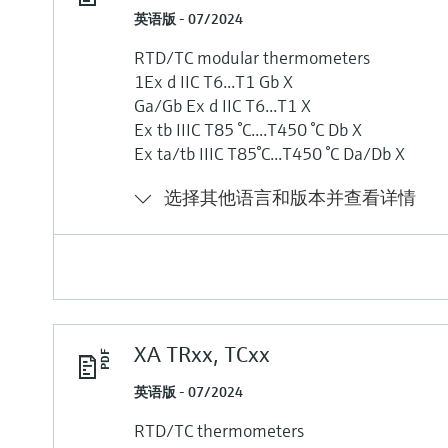
英语版 - 07/2024
RTD/TC modular thermometers
1Ex d IIC T6...T1 Gb X
Ga/Gb Ex d IIC T6...T1 X
Ex tb IIIC T85 °C....T450 °C Db X
Ex ta/tb IIIC T85°C...T450 °C Da/Db X
选择其他语言和版本并查看详情
XA TRxx, TCxx
英语版 - 07/2024
RTD/TC thermometers