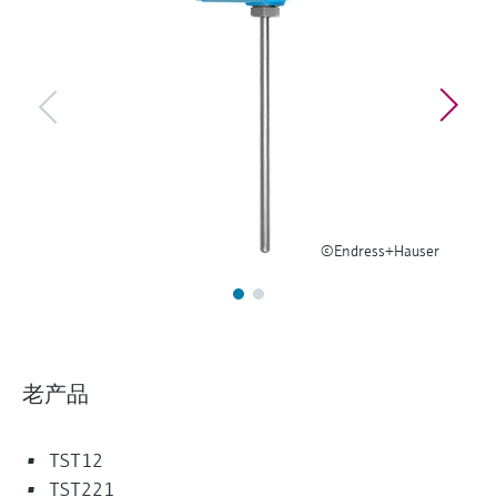
选购全部
Memosens数字技术
查找产品具体信息和文档
选购全部
备件查找工具
您可通过产品型号、订单代码或序列号，轻
松查找所需备件。
©Endress+Hauser
老产品
TST12
TST221