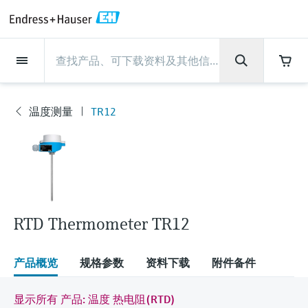
Back
Back
Back
Back
Back
Back
Back
Back
Back
Back
Back
Back
Back
Back
Back
Back
Back
Back
Back
Back
Back
Back
Back
Back
Back
Back
Back
Back
Back
Back
Back
Back
Back
Back
现场仪表
现场仪表
现场仪表
现场仪表
现场仪表
现场仪表
现场仪表
现场仪表
现场仪表
现场仪表
服务产品
服务产品
服务产品
服务产品
服务产品
服务产品
行业应用
行业应用
行业应用
行业应用
行业应用
行业应用
行业应用
行业应用
行业应用
支持
公司
公司
公司
公司
公司
公司
公司
公司
现场仪表
流量
物位测量
液体分析
温度测量
压力测量
系统产品
光学分析
Netilion IIoT
服务产品
Project and commissioning
技术支持服务
仪表维护
仪表性能优化服务
行业应用
支持
公司
Endress+Hauser集团
生产中心
集团实力
新闻与案例
活动和培训
您的Endress+Hauser职业生
services
涯
温度测量
TR12
流量
电磁流量计
雷达物位测量
pH电极和变送器
温度变送器
绝压和表压测量
数据管理仪&数据记录仪
TDLAS和QF分析仪
Netilion Value
Project and commissioning services
远程技术支持
验证服务
校准报告分析
食品与饮料
快速获取服务支持！
Endress+Hauser集团
公司概况
物位和压力测量
过程安全性
新闻与案例总览
培训
现
技术支持中心 —— Endress+Hauser提供全方
仪表调试服务
Explore open positions
场
位服务，与您相伴前行
物位测量
科里奥利质量流量计
Vibronic point level detection
电导率传感器和变送器
工业温度计
差压测量
过程测控仪
拉曼光谱分析仪
Netilion Health
技术支持服务
远程资产监控
现场仪表校准服务
优化校准间隔时间
水务和环境：保护 —— 节约 —— 提高
生产中心
Endress+Hauser在中国
Endress+Hauser流量
网络安全性
所有文章
研讨会
仪
表
Industrial Project Management
在Endress+Hauser工作
下载区
液体分析
超声波流量计
导波雷达物位测量
浊度传感器和变送器
保护套管
选购全部
电源和安全栅
排放监测解决方案
Netilion Analytics
仪表维护
Process Instrumentation Courses
预防性维护服务
动态现场仪表评价和分析服务
石油与天然气：促进能源转型，实
集团实力
恩德斯豪斯科技中国
Endress+Hauser 液体分析
过程自动化项目流程
新闻稿
展览会
搜索和下载技术手册, 宣传资料, 出版物, 软
现净零目标
Extended warranty
件更新, 视频, 证书等各类文件!
更多工作机会
RTD Thermometer TR12
温度测量
涡街流量计
超声波物位测量
氯传感器和变送器
高温型温度计
WirelessHART解决方案
颗粒测量设备
Netilion Library
仪表性能优化服务
Repair of measuring instruments
客户案例
财务业绩
温度+系统产品
My Endress+Hauser
事实速览
在线研讨会和回放
学习
生命科学：创新技术助推卓越运营
德国耶拿分析仪器公司的工作机会
压力测量
热式质量流量计
电容物位测量
溶解氧传感器和变送器
卫生型温度计
网关和调制解调器
数字分析仪解决方案
Netilion Inventory
View all
新闻与案例
集团管理层
Endress+Hauser 数字解决方案
建立电子采购流程，从容应对未来
媒体活动
峰会
产品概览
规格参数
资料下载
附件备件
化工：深化合作，助推可持续成功
需求
学习中心
IST创新传感器技术公司的工作机
系统产品
Differential pressure flow
静压液位测量
实验室检测仪表和便携式pH计
紧凑型温度计
设备配置用平板电脑
过程气体分析仪
Netilion Connect
活动和培训
发展历程
Endress+Hauser 光学分析
线下活动
显示所有 产品: 温度 热电阻(RTD)
学习中心 - 探索Endress+Hauser学习平台上