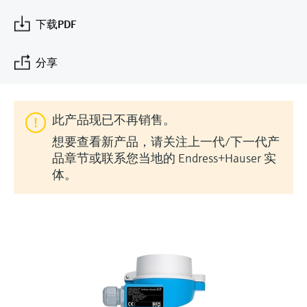
会
的指导课程与资源，随时随地提升技能。
measurement
电力与能源
下载PDF
光学分析
Conductive level measurement
全自动水质采样仪
温度开关
能量管理仪和应用管理仪
空气质量测量装置
Netilion Device Viewer
您的Endress+Hauser职业生涯
文化与价值观
Endress+Hauser SICK
查找市场活动及培训
活动和培训
Job opportunities at
选购全部
采矿、矿物加工及冶金：打造可持
根据需要，从培训、研讨会、展会、峰会或
Endress+Hauser SICK
Netilion IIoT
Float switch level measurement
TOC、COD和SAC分析仪
表面温度计
浪涌保护器
烟雾探测器
Netilion Water
可持续发展
Endress+Hauser Technology China
分享
续的未来
在线研讨会等各种活动中灵活选择。
软件
放射线物位测量
ORP电极和变送器
线缆式温度计
选购全部
视距测量仪
关联公司
公用工程：可靠使用蒸汽
此产品现已不再销售。
阻旋料位开关
污泥界面传感器和变送器
多点温度计
超高探测器
想要查看新产品，请关注上一代/下一代产
产品工具
所有行业的关注焦点
品章节或联系您当地的 Endress+Hauser 实
伺服液位测量
营养盐分析仪和传感器
选购全部
选购全部
体。
通过产品筛选，选择测量仪表
工业领域的可持续发展解决方案
机电式物位测量
金属分析仪
通过产品特性查找适当的测量设备、软件或
系统组件。
数字化驱动流程工业转型升级
微波限位栅物位测量
光度计
Applicator 选型和计算软件
决策级过程透明度，赋能卓越运营
通过应用参数查找、选择并配置产品
Level measurement with pressure
微波传输测量原理
Device Viewer