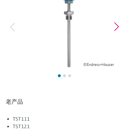
选购全部
Memosens数字技术
查找产品具体信息和文档
选购全部
备件查找工具
您可通过产品型号、订单代码或序列号，轻
松查找所需备件。
©Endress+Hauser
老产品
TST111
TST121