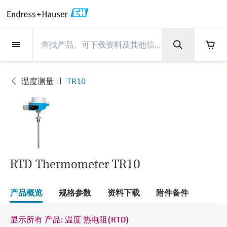
Back
Back
Back
Back
Back
Back
Back
Back
Back
Back
Back
Back
Back
Back
Back
Back
Back
Back
Back
Back
Back
Back
Back
Back
Back
Back
Back
Back
Back
Back
Back
Back
Back
Back
现场仪表
现场仪表
现场仪表
现场仪表
现场仪表
现场仪表
现场仪表
现场仪表
现场仪表
现场仪表
服务产品
服务产品
服务产品
服务产品
服务产品
服务产品
行业应用
行业应用
行业应用
行业应用
行业应用
行业应用
行业应用
行业应用
行业应用
支持
公司
公司
公司
公司
公司
公司
公司
公司
现场仪表
流量
物位测量
液体分析
温度测量
压力测量
系统产品
光学分析
Netilion IIoT
服务产品
Project and commissioning
技术支持服务
仪表维护
仪表性能优化服务
行业应用
支持
公司
Endress+Hauser集团
生产中心
集团实力
新闻与案例
活动和培训
您的Endress+Hauser职业生
services
涯
温度测量
TR10
流量
电磁流量计
雷达物位测量
pH电极和变送器
温度变送器
绝压和表压测量
数据管理仪&数据记录仪
TDLAS和QF分析仪
Netilion Value
Project and commissioning services
远程技术支持
验证服务
校准报告分析
食品与饮料
快速获取服务支持！
Endress+Hauser集团
公司概况
物位和压力测量
过程安全性
新闻与案例总览
培训
现
技术支持中心 —— Endress+Hauser提供全方
仪表调试服务
Explore open positions
场
位服务，与您相伴前行
物位测量
科里奥利质量流量计
Vibronic point level detection
电导率传感器和变送器
工业温度计
差压测量
过程测控仪
拉曼光谱分析仪
Netilion Health
技术支持服务
远程资产监控
现场仪表校准服务
优化校准间隔时间
水务和环境：保护 —— 节约 —— 提高
生产中心
Endress+Hauser在中国
Endress+Hauser流量
网络安全性
所有文章
研讨会
仪
表
Industrial Project Management
在Endress+Hauser工作
下载区
液体分析
超声波流量计
导波雷达物位测量
浊度传感器和变送器
保护套管
选购全部
电源和安全栅
排放监测解决方案
Netilion Analytics
仪表维护
Process Instrumentation Courses
预防性维护服务
动态现场仪表评价和分析服务
石油与天然气：促进能源转型，实
集团实力
恩德斯豪斯科技中国
Endress+Hauser 液体分析
过程自动化项目流程
新闻稿
展览会
搜索和下载技术手册, 宣传资料, 出版物, 软
现净零目标
Extended warranty
件更新, 视频, 证书等各类文件!
更多工作机会
RTD Thermometer TR10
温度测量
涡街流量计
超声波物位测量
氯传感器和变送器
高温型温度计
WirelessHART解决方案
颗粒测量设备
Netilion Library
仪表性能优化服务
Repair of measuring instruments
客户案例
财务业绩
温度+系统产品
My Endress+Hauser
事实速览
在线研讨会和回放
学习
生命科学：创新技术助推卓越运营
德国耶拿分析仪器公司的工作机会
压力测量
热式质量流量计
电容物位测量
溶解氧传感器和变送器
卫生型温度计
网关和调制解调器
数字分析仪解决方案
Netilion Inventory
View all
新闻与案例
集团管理层
Endress+Hauser 数字解决方案
建立电子采购流程，从容应对未来
媒体活动
峰会
产品概览
规格参数
资料下载
附件备件
化工：深化合作，助推可持续成功
需求
学习中心
IST创新传感器技术公司的工作机
系统产品
Differential pressure flow
静压液位测量
实验室检测仪表和便携式pH计
紧凑型温度计
设备配置用平板电脑
过程气体分析仪
Netilion Connect
活动和培训
发展历程
Endress+Hauser 光学分析
线下活动
显示所有 产品: 温度 热电阻(RTD)
学习中心 - 探索Endress+Hauser学习平台上