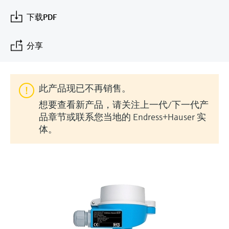
会
的指导课程与资源，随时随地提升技能。
measurement
电力与能源
下载PDF
光学分析
Conductive level measurement
全自动水质采样仪
温度开关
能量管理仪和应用管理仪
空气质量测量装置
Netilion Device Viewer
您的Endress+Hauser职业生涯
文化与价值观
Endress+Hauser SICK
查找市场活动及培训
活动和培训
Job opportunities at
选购全部
采矿、矿物加工及冶金：打造可持
根据需要，从培训、研讨会、展会、峰会或
Endress+Hauser SICK
Netilion IIoT
Float switch level measurement
TOC、COD和SAC分析仪
表面温度计
浪涌保护器
烟雾探测器
Netilion Water
可持续发展
Endress+Hauser Technology China
分享
续的未来
在线研讨会等各种活动中灵活选择。
软件
放射线物位测量
ORP电极和变送器
线缆式温度计
选购全部
视距测量仪
关联公司
公用工程：可靠使用蒸汽
此产品现已不再销售。
阻旋料位开关
污泥界面传感器和变送器
多点温度计
超高探测器
想要查看新产品，请关注上一代/下一代产
产品工具
品章节或联系您当地的 Endress+Hauser 实
所有行业的关注焦点
伺服液位测量
营养盐分析仪和传感器
选购全部
选购全部
体。
通过产品筛选，选择测量仪表
工业领域的可持续发展解决方案
机电式物位测量
金属分析仪
通过产品特性查找适当的测量设备、软件或
系统组件。
数字化驱动流程工业转型升级
微波限位栅物位测量
光度计
Applicator 选型和计算软件
决策级过程透明度，赋能卓越运营
通过应用参数查找、选择并配置产品
Level measurement with pressure
微波传输测量原理
Device Viewer