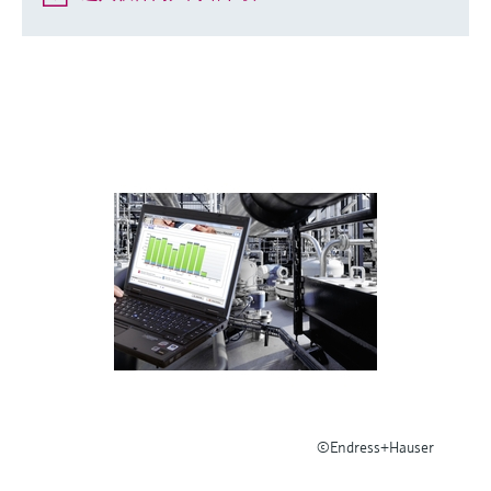
选购全部
Memosens数字技术
查找产品具体信息和文档
选购全部
备件查找工具
您可通过产品型号、订单代码或序列号，轻
松查找所需备件。
©Endress+Hauser