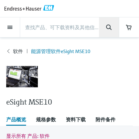
Back
Back
Back
Back
Back
Back
Back
Back
Back
Back
Back
Back
Back
Back
Back
Back
Back
Back
Back
Back
Back
Back
Back
Back
Back
Back
Back
Back
Back
Back
Back
Back
Back
Back
现场仪表
现场仪表
现场仪表
现场仪表
现场仪表
现场仪表
现场仪表
现场仪表
现场仪表
现场仪表
服务产品
服务产品
服务产品
服务产品
服务产品
服务产品
行业应用
行业应用
行业应用
行业应用
行业应用
行业应用
行业应用
行业应用
行业应用
支持
公司
公司
公司
公司
公司
公司
公司
公司
现场仪表
流量
物位测量
液体分析
温度测量
压力测量
系统产品
光学分析
Netilion IIoT
服务产品
Project and commissioning
技术支持服务
仪表维护
仪表性能优化服务
行业应用
支持
公司
Endress+Hauser集团
生产中心
集团实力
新闻与案例
活动和培训
您的Endress+Hauser职业生
services
涯
软件
能源管理软件eSight MSE10
流量
电磁流量计
雷达物位测量
pH电极和变送器
温度变送器
绝压和表压测量
数据管理仪&数据记录仪
TDLAS和QF分析仪
Netilion Value
Project and commissioning services
远程技术支持
验证服务
校准报告分析
食品与饮料
快速获取服务支持！
Endress+Hauser集团
公司概况
物位和压力测量
过程安全性
新闻与案例总览
培训
现
技术支持中心 —— Endress+Hauser提供全方
仪表调试服务
Explore open positions
场
位服务，与您相伴前行
物位测量
科里奥利质量流量计
Vibronic point level detection
电导率传感器和变送器
工业温度计
差压测量
过程测控仪
拉曼光谱分析仪
Netilion Health
技术支持服务
远程资产监控
现场仪表校准服务
优化校准间隔时间
水务和环境：保护 —— 节约 —— 提高
生产中心
Endress+Hauser在中国
Endress+Hauser流量
网络安全性
所有文章
研讨会
仪
表
Industrial Project Management
在Endress+Hauser工作
下载区
液体分析
超声波流量计
导波雷达物位测量
浊度传感器和变送器
保护套管
选购全部
电源和安全栅
排放监测解决方案
Netilion Analytics
仪表维护
Process Instrumentation Courses
预防性维护服务
动态现场仪表评价和分析服务
石油与天然气：促进能源转型，实
集团实力
恩德斯豪斯科技中国
Endress+Hauser 液体分析
过程自动化项目流程
新闻稿
展览会
搜索和下载技术手册, 宣传资料, 出版物, 软
现净零目标
Extended warranty
件更新, 视频, 证书等各类文件!
更多工作机会
eSight MSE10
温度测量
涡街流量计
超声波物位测量
氯传感器和变送器
高温型温度计
WirelessHART解决方案
颗粒测量设备
Netilion Library
仪表性能优化服务
Repair of measuring instruments
客户案例
财务业绩
温度+系统产品
My Endress+Hauser
事实速览
在线研讨会和回放
学习
生命科学：创新技术助推卓越运营
德国耶拿分析仪器公司的工作机会
压力测量
热式质量流量计
电容物位测量
溶解氧传感器和变送器
卫生型温度计
网关和调制解调器
数字分析仪解决方案
Netilion Inventory
View all
新闻与案例
集团管理层
Endress+Hauser 数字解决方案
建立电子采购流程，从容应对未来
媒体活动
峰会
产品概览
规格参数
资料下载
附件备件
化工：深化合作，助推可持续成功
需求
学习中心
IST创新传感器技术公司的工作机
系统产品
Differential pressure flow
静压液位测量
实验室检测仪表和便携式pH计
紧凑型温度计
设备配置用平板电脑
过程气体分析仪
Netilion Connect
活动和培训
发展历程
Endress+Hauser 光学分析
线下活动
学习中心 - 探索Endress+Hauser学习平台上
显示所有 产品: 软件