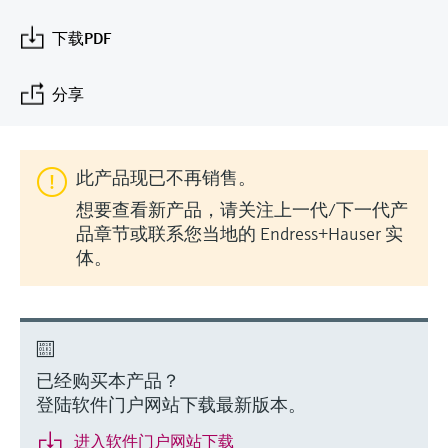
会
的指导课程与资源，随时随地提升技能。
measurement
电力与能源
光学分析
Conductive level measurement
全自动水质采样仪
温度开关
能量管理仪和应用管理仪
空气质量测量装置
Netilion Device Viewer
您的Endress+Hauser职业生涯
文化与价值观
Endress+Hauser SICK
查找市场活动及培训
下载PDF
活动和培训
Job opportunities at
选购全部
采矿、矿物加工及冶金：打造可持
根据需要，从培训、研讨会、展会、峰会或
Endress+Hauser SICK
Netilion IIoT
Float switch level measurement
TOC、COD和SAC分析仪
表面温度计
浪涌保护器
烟雾探测器
Netilion Water
可持续发展
Endress+Hauser Technology China
续的未来
分享
在线研讨会等各种活动中灵活选择。
软件
放射线物位测量
ORP电极和变送器
线缆式温度计
选购全部
视距测量仪
关联公司
公用工程：可靠使用蒸汽
此产品现已不再销售。
阻旋料位开关
污泥界面传感器和变送器
多点温度计
超高探测器
想要查看新产品，请关注上一代/下一代产
产品工具
所有行业的关注焦点
品章节或联系您当地的 Endress+Hauser 实
伺服液位测量
营养盐分析仪和传感器
选购全部
选购全部
体。
通过产品筛选，选择测量仪表
工业领域的可持续发展解决方案
机电式物位测量
金属分析仪
通过产品特性查找适当的测量设备、软件或
系统组件。
数字化驱动流程工业转型升级
微波限位栅物位测量
光度计
Applicator 选型和计算软件
已经购买本产品？
决策级过程透明度，赋能卓越运营
通过应用参数查找、选择并配置产品
Level measurement with pressure
微波传输测量原理
登陆软件门户网站下载最新版本。
进入软件门户网站下载
Device Viewer