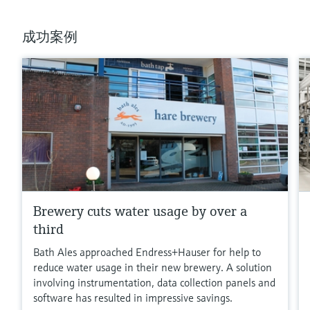
成功案例
满足要求的产品型号过多。
进入产品搜索栏，筛选合适的产品。
Brewery cuts water usage by over a
third
Bath Ales approached Endress+Hauser for help to
reduce water usage in their new brewery. A solution
involving instrumentation, data collection panels and
software has resulted in impressive savings.