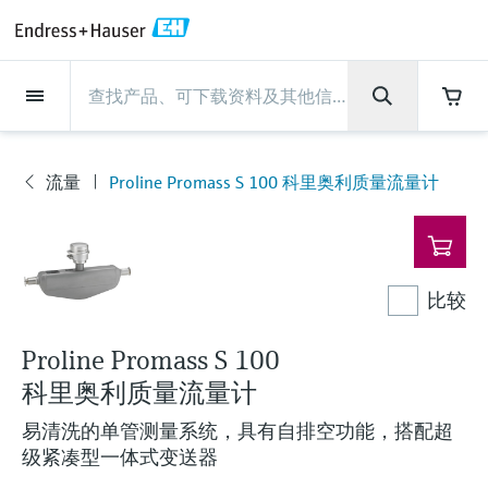
Back
Back
Back
Back
Back
Back
Back
Back
Back
Back
Back
Back
Back
Back
Back
Back
Back
Back
Back
Back
Back
Back
Back
Back
Back
Back
Back
Back
Back
Back
Back
Back
Back
Back
现场仪表
现场仪表
现场仪表
现场仪表
现场仪表
现场仪表
现场仪表
现场仪表
现场仪表
现场仪表
服务产品
服务产品
服务产品
服务产品
服务产品
服务产品
行业应用
行业应用
行业应用
行业应用
行业应用
行业应用
行业应用
行业应用
行业应用
支持
公司
公司
公司
公司
公司
公司
公司
公司
现场仪表
流量
物位测量
液体分析
温度测量
压力测量
系统产品
光学分析
Netilion IIoT
服务产品
Project and commissioning
技术支持服务
仪表维护
仪表性能优化服务
行业应用
支持
公司
Endress+Hauser集团
生产中心
集团实力
新闻与案例
活动和培训
您的Endress+Hauser职业生
services
涯
流量
Proline Promass S 100 科里奥利质量流量计
流量
电磁流量计
雷达物位测量
pH电极和变送器
温度变送器
绝压和表压测量
数据管理仪&数据记录仪
TDLAS和QF分析仪
Netilion Value
Project and commissioning services
远程技术支持
验证服务
校准报告分析
食品与饮料
快速获取服务支持！
Endress+Hauser集团
公司概况
物位和压力测量
过程安全性
新闻与案例总览
培训
现
技术支持中心 —— Endress+Hauser提供全方
仪表调试服务
Explore open positions
场
位服务，与您相伴前行
物位测量
科里奥利质量流量计
Vibronic point level detection
电导率传感器和变送器
工业温度计
差压测量
过程测控仪
拉曼光谱分析仪
Netilion Health
技术支持服务
远程资产监控
现场仪表校准服务
优化校准间隔时间
水务和环境：保护 —— 节约 —— 提高
生产中心
Endress+Hauser在中国
Endress+Hauser流量
网络安全性
所有文章
研讨会
仪
表
Industrial Project Management
在Endress+Hauser工作
下载区
比较
液体分析
超声波流量计
导波雷达物位测量
浊度传感器和变送器
保护套管
选购全部
电源和安全栅
排放监测解决方案
Netilion Analytics
仪表维护
Process Instrumentation Courses
预防性维护服务
动态现场仪表评价和分析服务
石油与天然气：促进能源转型，实
集团实力
恩德斯豪斯科技中国
Endress+Hauser 液体分析
过程自动化项目流程
新闻稿
展览会
搜索和下载技术手册, 宣传资料, 出版物, 软
现净零目标
Extended warranty
件更新, 视频, 证书等各类文件!
更多工作机会
Proline Promass S 100
温度测量
涡街流量计
超声波物位测量
氯传感器和变送器
高温型温度计
WirelessHART解决方案
颗粒测量设备
Netilion Library
仪表性能优化服务
Repair of measuring instruments
客户案例
财务业绩
温度+系统产品
My Endress+Hauser
事实速览
在线研讨会和回放
学习
生命科学：创新技术助推卓越运营
科里奥利质量流量计
德国耶拿分析仪器公司的工作机会
压力测量
热式质量流量计
电容物位测量
溶解氧传感器和变送器
卫生型温度计
网关和调制解调器
数字分析仪解决方案
Netilion Inventory
View all
新闻与案例
集团管理层
Endress+Hauser 数字解决方案
建立电子采购流程，从容应对未来
媒体活动
峰会
易清洗的单管测量系统，具有自排空功能，搭配超
化工：深化合作，助推可持续成功
需求
学习中心
级紧凑型一体式变送器
IST创新传感器技术公司的工作机
系统产品
Differential pressure flow
静压液位测量
实验室检测仪表和便携式pH计
紧凑型温度计
设备配置用平板电脑
过程气体分析仪
Netilion Connect
活动和培训
发展历程
Endress+Hauser 光学分析
线下活动
学习中心 - 探索Endress+Hauser学习平台上