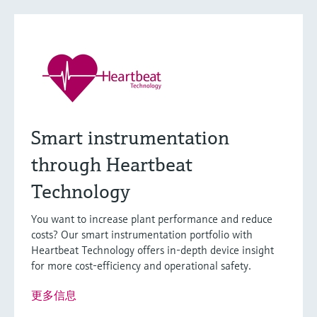
Extended选型 (12)
Xpert选型 (22)
当前结果
E
X
满足严苛工况的特殊
什么是FLEX产品选型
测量要求
Smart instrumentation
F
L
E
X
through Heartbeat
Technology
Proline Promass P 100
You want to increase plant performance and reduce
科里奥利质量流量计
costs? Our smart instrumentation portfolio with
Heartbeat Technology offers in-depth device insight
生命科学行业专用流量计，带超紧凑型变送器，
for more cost-efficiency and operational safety.
适用于无菌环境测量。
更多信息
最大测量误差