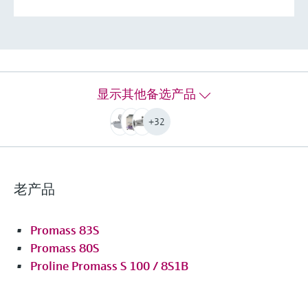
Mass flow (liquid): ±0.1 %
Volume flow (liquid): ±0.1 %
Density (liquid): ±0.0005 g/cm³
测量范围
0 to 70 000 kg/h (0 to 2570 lb/min)
介质温度范围
显示其他备选产品
Standard: –50 to +150 °C (–58 to +302 °F)
Option: –50 to +205 °C (–58 to +401 °F)
+32
最大过程压力
PN 63, Class 300, 40K
接液部件材质
老产品
Measuring tube: 1.4435 (316L)
Connection: 1.4435 (316L); 1.4404 (316/316L)
Promass 83S
更多信息
Promass 80S
比较
Proline Promass S 100 / 8S1B