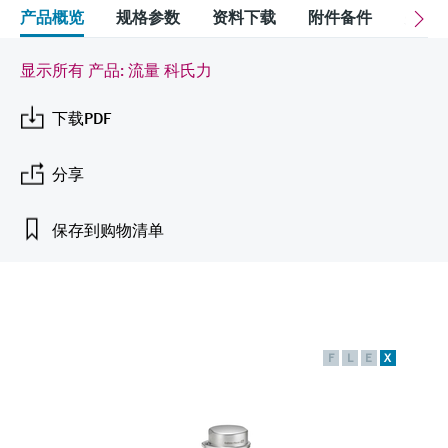
会
的指导课程与资源，随时随地提升技能。
measurement
电力与能源
产品概览
规格参数
资料下载
附件备件
关联
光学分析
Conductive level measurement
全自动水质采样仪
温度开关
能量管理仪和应用管理仪
空气质量测量装置
Netilion Device Viewer
您的Endress+Hauser职业生涯
文化与价值观
Endress+Hauser SICK
查找市场活动及培训
活动和培训
Job opportunities at
选购全部
采矿、矿物加工及冶金：打造可持
显示所有 产品: 流量 科氏力
根据需要，从培训、研讨会、展会、峰会或
Endress+Hauser SICK
Netilion IIoT
Float switch level measurement
TOC、COD和SAC分析仪
表面温度计
浪涌保护器
烟雾探测器
Netilion Water
可持续发展
Endress+Hauser Technology China
续的未来
在线研讨会等各种活动中灵活选择。
下载PDF
软件
放射线物位测量
ORP电极和变送器
线缆式温度计
选购全部
视距测量仪
关联公司
公用工程：可靠使用蒸汽
分享
阻旋料位开关
污泥界面传感器和变送器
多点温度计
超高探测器
产品工具
所有行业的关注焦点
保存到购物清单
伺服液位测量
营养盐分析仪和传感器
选购全部
选购全部
通过产品筛选，选择测量仪表
工业领域的可持续发展解决方案
机电式物位测量
金属分析仪
通过产品特性查找适当的测量设备、软件或
系统组件。
数字化驱动流程工业转型升级
微波限位栅物位测量
光度计
F
L
E
X
Applicator 选型和计算软件
决策级过程透明度，赋能卓越运营
通过应用参数查找、选择并配置产品
Level measurement with pressure
微波传输测量原理
Device Viewer