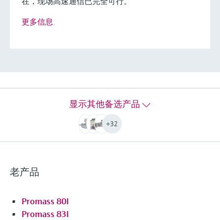
在，现场高速通信已完全可行。
适用于无菌环境测量。
更多信息
最大测量误差
Mass flow (liquid): ±0.1 %
Volume flow (liquid): ±0.1 %
Density (liquid): ±0.0005 g/cm³
测量范围
0 to 70 000 kg/h (0 to 2570 lb/min)
介质温度范围
显示其他备选产品
Standard: –50 to +150 °C (–58 to +302 °F)
Option: –50 to +205 °C (–58 to +401 °F)
+32
最大过程压力
PN 63, Class 300, 40K
接液部件材质
老产品
Measuring tube: 1.4435 (316L)
Connection: 1.4435 (316L); 1.4404 (316/316L)
Promass 80I
更多信息
Promass 83I