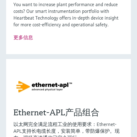
You want to increase plant performance and reduce
costs? Our smart instrumentation portfolio with
Heartbeat Technology offers in-depth device insight
灵活满足各类仪表选型要求
for more cost-efficiency and operational safety.
更多信息
Extended选型 (12)
Xpert选型 (22)
当前结果
E
X
满足严苛工况的特殊
什么是FLEX产品选型
测量要求
F
L
E
X
Ethernet-APL产品组合
Proline Promass P 100
科里奥利质量流量计
以太网完全满足流程工业的使用要求：Ethernet-
APL支持长电缆长度，安装简单，带防爆保护。现
生命科学行业专用流量计，带超紧凑型变送器，