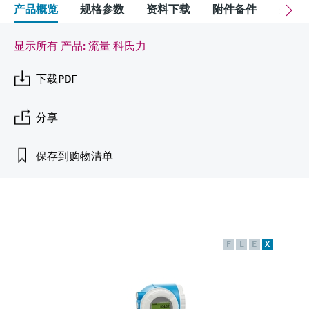
会
的指导课程与资源，随时随地提升技能。
measurement
电力与能源
产品概览
规格参数
资料下载
附件备件
关联
光学分析
Conductive level measurement
全自动水质采样仪
温度开关
能量管理仪和应用管理仪
空气质量测量装置
Netilion Device Viewer
您的Endress+Hauser职业生涯
文化与价值观
Endress+Hauser SICK
查找市场活动及培训
活动和培训
Job opportunities at
选购全部
采矿、矿物加工及冶金：打造可持
显示所有 产品: 流量 科氏力
根据需要，从培训、研讨会、展会、峰会或
Endress+Hauser SICK
Netilion IIoT
Float switch level measurement
TOC、COD和SAC分析仪
表面温度计
浪涌保护器
烟雾探测器
Netilion Water
可持续发展
Endress+Hauser Technology China
续的未来
在线研讨会等各种活动中灵活选择。
下载PDF
软件
放射线物位测量
ORP电极和变送器
线缆式温度计
选购全部
视距测量仪
关联公司
公用工程：可靠使用蒸汽
分享
阻旋料位开关
污泥界面传感器和变送器
多点温度计
超高探测器
产品工具
保存到购物清单
所有行业的关注焦点
伺服液位测量
营养盐分析仪和传感器
选购全部
选购全部
通过产品筛选，选择测量仪表
工业领域的可持续发展解决方案
机电式物位测量
金属分析仪
通过产品特性查找适当的测量设备、软件或
系统组件。
数字化驱动流程工业转型升级
微波限位栅物位测量
光度计
F
L
E
X
Applicator 选型和计算软件
决策级过程透明度，赋能卓越运营
通过应用参数查找、选择并配置产品
Level measurement with pressure
微波传输测量原理
Device Viewer