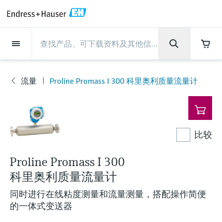
Back
Back
Back
Back
Back
Back
Back
Back
Back
Back
Back
Back
Back
Back
Back
Back
Back
Back
Back
Back
Back
Back
Back
Back
Back
Back
Back
Back
Back
Back
Back
Back
Back
Back
现场仪表
现场仪表
现场仪表
现场仪表
现场仪表
现场仪表
现场仪表
现场仪表
现场仪表
现场仪表
服务产品
服务产品
服务产品
服务产品
服务产品
服务产品
行业应用
行业应用
行业应用
行业应用
行业应用
行业应用
行业应用
行业应用
行业应用
支持
公司
公司
公司
公司
公司
公司
公司
公司
现场仪表
流量
物位测量
液体分析
温度测量
压力测量
系统产品
光学分析
Netilion IIoT
服务产品
Project and commissioning
技术支持服务
仪表维护
仪表性能优化服务
行业应用
支持
公司
Endress+Hauser集团
生产中心
集团实力
新闻与案例
活动和培训
您的Endress+Hauser职业生
services
涯
流量
Proline Promass I 300 科里奥利质量流量计
流量
电磁流量计
雷达物位测量
pH电极和变送器
温度变送器
绝压和表压测量
数据管理仪&数据记录仪
TDLAS和QF分析仪
Netilion Value
Project and commissioning services
远程技术支持
验证服务
校准报告分析
食品与饮料
快速获取服务支持！
Endress+Hauser集团
公司概况
物位和压力测量
过程安全性
新闻与案例总览
培训
现
技术支持中心 —— Endress+Hauser提供全方
仪表调试服务
Explore open positions
场
位服务，与您相伴前行
物位测量
科里奥利质量流量计
Vibronic point level detection
电导率传感器和变送器
工业温度计
差压测量
过程测控仪
拉曼光谱分析仪
Netilion Health
技术支持服务
远程资产监控
现场仪表校准服务
优化校准间隔时间
水务和环境：保护 —— 节约 —— 提高
生产中心
Endress+Hauser在中国
Endress+Hauser流量
网络安全性
所有文章
研讨会
仪
表
Industrial Project Management
在Endress+Hauser工作
下载区
比较
液体分析
超声波流量计
导波雷达物位测量
浊度传感器和变送器
保护套管
选购全部
电源和安全栅
排放监测解决方案
Netilion Analytics
仪表维护
Process Instrumentation Courses
预防性维护服务
动态现场仪表评价和分析服务
石油与天然气：促进能源转型，实
集团实力
恩德斯豪斯科技中国
Endress+Hauser 液体分析
过程自动化项目流程
新闻稿
展览会
搜索和下载技术手册, 宣传资料, 出版物, 软
现净零目标
Extended warranty
件更新, 视频, 证书等各类文件!
更多工作机会
Proline Promass I 300
温度测量
涡街流量计
超声波物位测量
氯传感器和变送器
高温型温度计
WirelessHART解决方案
颗粒测量设备
Netilion Library
仪表性能优化服务
Repair of measuring instruments
客户案例
财务业绩
温度+系统产品
My Endress+Hauser
事实速览
在线研讨会和回放
科里奥利质量流量计
学习
生命科学：创新技术助推卓越运营
德国耶拿分析仪器公司的工作机会
压力测量
热式质量流量计
电容物位测量
溶解氧传感器和变送器
卫生型温度计
网关和调制解调器
数字分析仪解决方案
Netilion Inventory
View all
新闻与案例
集团管理层
Endress+Hauser 数字解决方案
建立电子采购流程，从容应对未来
媒体活动
峰会
同时进行在线粘度测量和流量测量，搭配操作简便
化工：深化合作，助推可持续成功
需求
学习中心
的一体式变送器
IST创新传感器技术公司的工作机
系统产品
Differential pressure flow
静压液位测量
实验室检测仪表和便携式pH计
紧凑型温度计
设备配置用平板电脑
过程气体分析仪
Netilion Connect
活动和培训
发展历程
Endress+Hauser 光学分析
线下活动
学习中心 - 探索Endress+Hauser学习平台上