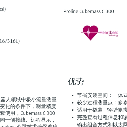
si)
Proline Cubemass C 300
316/316L)
优势
节省安装空间：一体
工业机器人领域中极小流量测量
较少过程测量点：多参
变化的条件下，测量精度
适用于撬装 - 轻型传
Cubemass C 300
完整查看过程信息和
同一侧接线、远程显示，
输出组合方式和以太
chnology 心跳技术确保准确