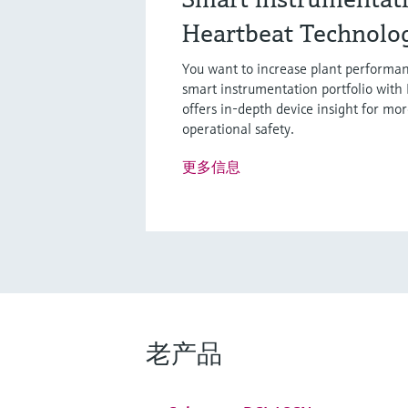
Heartbeat Technolo
You want to increase plant performan
smart instrumentation portfolio with
offers in-depth device insight for mor
operational safety.
更多信息
老产品