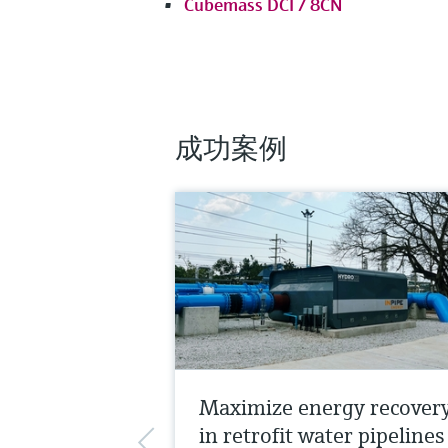
Cubemass DCI / 8CN
成功案例
Maximize energy recover
in retrofit water pipelines