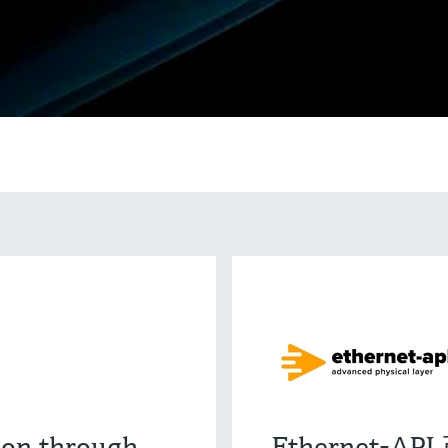
ion through
Ethernet-A