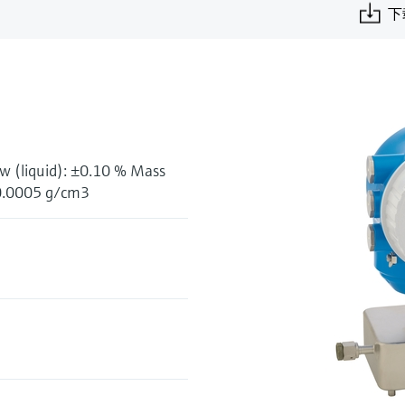
下
ow (liquid): ±0.10 % Mass
 ±0.0005 g/cm3