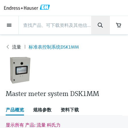
Back
Back
Back
Back
Back
Back
Back
Back
Back
Back
Back
Back
Back
Back
Back
Back
Back
Back
Back
Back
Back
Back
Back
Back
Back
Back
Back
Back
Back
Back
Back
Back
Back
Back
现场仪表
现场仪表
现场仪表
现场仪表
现场仪表
现场仪表
现场仪表
现场仪表
现场仪表
现场仪表
服务产品
服务产品
服务产品
服务产品
服务产品
服务产品
行业应用
行业应用
行业应用
行业应用
行业应用
行业应用
行业应用
行业应用
行业应用
支持
公司
公司
公司
公司
公司
公司
公司
公司
现场仪表
流量
物位测量
液体分析
温度测量
压力测量
系统产品
光学分析
Netilion IIoT
服务产品
Project and commissioning
技术支持服务
仪表维护
仪表性能优化服务
行业应用
支持
公司
Endress+Hauser集团
生产中心
集团实力
新闻与案例
活动和培训
您的Endress+Hauser职业生
services
涯
流量
标准表控制系统DSK1MM
流量
电磁流量计
雷达物位测量
pH电极和变送器
温度变送器
绝压和表压测量
数据管理仪&数据记录仪
TDLAS和QF分析仪
Netilion Value
Project and commissioning services
远程技术支持
验证服务
校准报告分析
食品与饮料
快速获取服务支持！
Endress+Hauser集团
公司概况
物位和压力测量
过程安全性
新闻与案例总览
培训
现
技术支持中心 —— Endress+Hauser提供全方
仪表调试服务
Explore open positions
场
位服务，与您相伴前行
物位测量
科里奥利质量流量计
Vibronic point level detection
电导率传感器和变送器
工业温度计
差压测量
过程测控仪
拉曼光谱分析仪
Netilion Health
技术支持服务
远程资产监控
现场仪表校准服务
优化校准间隔时间
水务和环境：保护 —— 节约 —— 提高
生产中心
Endress+Hauser在中国
Endress+Hauser流量
网络安全性
所有文章
研讨会
仪
表
Industrial Project Management
在Endress+Hauser工作
下载区
液体分析
超声波流量计
导波雷达物位测量
浊度传感器和变送器
保护套管
选购全部
电源和安全栅
排放监测解决方案
Netilion Analytics
仪表维护
Process Instrumentation Courses
预防性维护服务
动态现场仪表评价和分析服务
石油与天然气：促进能源转型，实
集团实力
恩德斯豪斯科技中国
Endress+Hauser 液体分析
过程自动化项目流程
新闻稿
展览会
搜索和下载技术手册, 宣传资料, 出版物, 软
现净零目标
Extended warranty
件更新, 视频, 证书等各类文件!
更多工作机会
Master meter system DSK1MM
温度测量
涡街流量计
超声波物位测量
氯传感器和变送器
高温型温度计
WirelessHART解决方案
颗粒测量设备
Netilion Library
仪表性能优化服务
Repair of measuring instruments
客户案例
财务业绩
温度+系统产品
My Endress+Hauser
事实速览
在线研讨会和回放
学习
生命科学：创新技术助推卓越运营
德国耶拿分析仪器公司的工作机会
压力测量
热式质量流量计
电容物位测量
溶解氧传感器和变送器
卫生型温度计
网关和调制解调器
数字分析仪解决方案
Netilion Inventory
View all
新闻与案例
集团管理层
Endress+Hauser 数字解决方案
建立电子采购流程，从容应对未来
媒体活动
峰会
产品概览
规格参数
资料下载
化工：深化合作，助推可持续成功
需求
学习中心
IST创新传感器技术公司的工作机
系统产品
Differential pressure flow
静压液位测量
实验室检测仪表和便携式pH计
紧凑型温度计
设备配置用平板电脑
过程气体分析仪
Netilion Connect
活动和培训
发展历程
Endress+Hauser 光学分析
线下活动
学习中心 - 探索Endress+Hauser学习平台上
显示所有 产品: 流量 科氏力