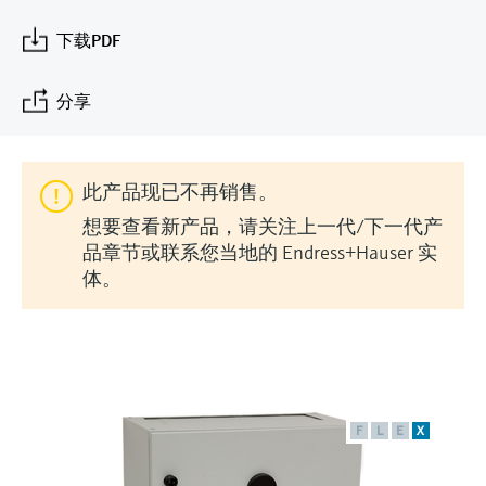
会
的指导课程与资源，随时随地提升技能。
measurement
电力与能源
光学分析
Conductive level measurement
全自动水质采样仪
温度开关
能量管理仪和应用管理仪
空气质量测量装置
Netilion Device Viewer
您的Endress+Hauser职业生涯
文化与价值观
Endress+Hauser SICK
查找市场活动及培训
下载PDF
活动和培训
Job opportunities at
选购全部
采矿、矿物加工及冶金：打造可持
根据需要，从培训、研讨会、展会、峰会或
Endress+Hauser SICK
Netilion IIoT
Float switch level measurement
TOC、COD和SAC分析仪
表面温度计
浪涌保护器
烟雾探测器
Netilion Water
可持续发展
Endress+Hauser Technology China
续的未来
分享
在线研讨会等各种活动中灵活选择。
软件
放射线物位测量
ORP电极和变送器
线缆式温度计
选购全部
视距测量仪
关联公司
公用工程：可靠使用蒸汽
此产品现已不再销售。
阻旋料位开关
污泥界面传感器和变送器
多点温度计
超高探测器
想要查看新产品，请关注上一代/下一代产
产品工具
所有行业的关注焦点
品章节或联系您当地的 Endress+Hauser 实
伺服液位测量
营养盐分析仪和传感器
选购全部
选购全部
体。
通过产品筛选，选择测量仪表
工业领域的可持续发展解决方案
机电式物位测量
金属分析仪
通过产品特性查找适当的测量设备、软件或
系统组件。
数字化驱动流程工业转型升级
微波限位栅物位测量
光度计
Applicator 选型和计算软件
决策级过程透明度，赋能卓越运营
通过应用参数查找、选择并配置产品
F
L
E
X
Level measurement with pressure
微波传输测量原理
Device Viewer